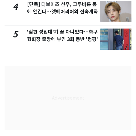
[단독] 더보이즈 선우, 그루비룸 품
4
에 안긴다…앳에어리어와 전속계약
'심판 성접대'가 끝 아니었다…축구
5
협회장 출장에 부인 3회 동반 '펑펑'