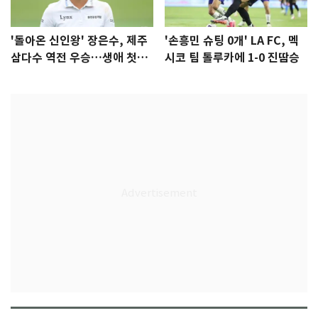
'돌아온 신인왕' 장은수, 제주
'손흥민 슈팅 0개' LA FC, 멕
삼다수 역전 우승…생애 첫승
시코 팀 톨루카에 1-0 진땀승
감격