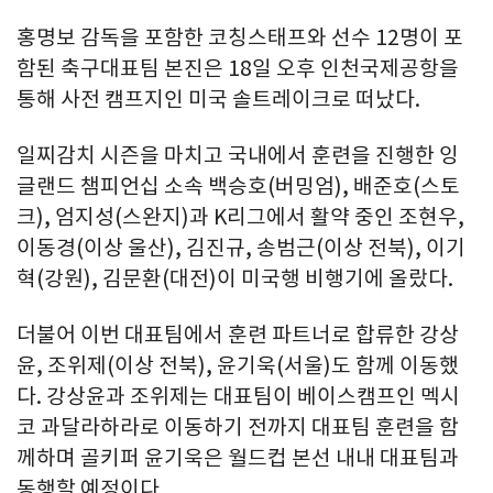
홍명보 감독을 포함한 코칭스태프와 선수 12명이 포
함된 축구대표팀 본진은 18일 오후 인천국제공항을
통해 사전 캠프지인 미국 솔트레이크로 떠났다.
일찌감치 시즌을 마치고 국내에서 훈련을 진행한 잉
글랜드 챔피언십 소속 백승호(버밍엄), 배준호(스토
크), 엄지성(스완지)과 K리그에서 활약 중인 조현우,
이동경(이상 울산), 김진규, 송범근(이상 전북), 이기
혁(강원), 김문환(대전)이 미국행 비행기에 올랐다.
더불어 이번 대표팀에서 훈련 파트너로 합류한 강상
윤, 조위제(이상 전북), 윤기욱(서울)도 함께 이동했
다. 강상윤과 조위제는 대표팀이 베이스캠프인 멕시
코 과달라하라로 이동하기 전까지 대표팀 훈련을 함
께하며 골키퍼 윤기욱은 월드컵 본선 내내 대표팀과
동행할 예정이다.