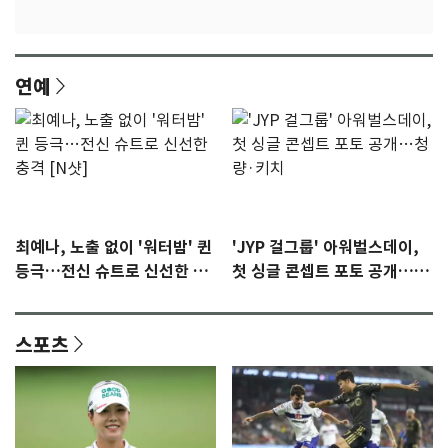
연예
최예나, 노출 없이 '워터밤' 퀸
'JYP 걸그룹' 아워벌스데이,
등극…전신 슈트로 신선한 충
첫 싱글 콘셉트 포토 공개…청
격 [N샷]
량·키치
스포츠