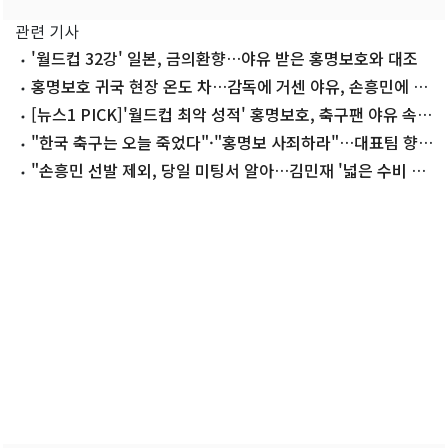
관련 기사
'월드컵 32강' 일본, 금의환향…야유 받은 홍명보호와 대조
홍명보호 귀국 현장 온도 차…감독에 거센 야유, 손흥민에 따
뜻한 위로
[뉴스1 PICK]'월드컵 최악 성적' 홍명보호, 축구팬 야유 속
씁쓸한 귀국길
"한국 축구는 오늘 죽었다"·"홍명보 사죄하라"…대표팀 향한
팬들의 절규
"손흥민 선발 제외, 당일 미팅서 알아…김민재 '넓은 수비 간
격' 항의"