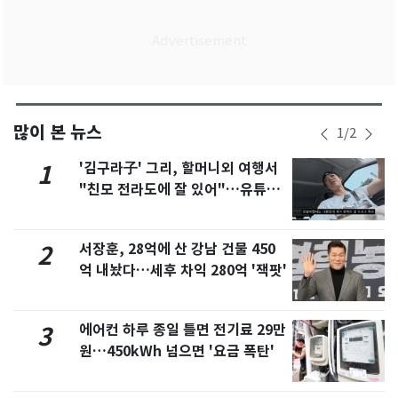
많이 본 뉴스
1
/
2
'김구라子' 그리, 할머니외 여행서
1
"친모 전라도에 잘 있어"…유튜브
서 언급
서장훈, 28억에 산 강남 건물 450
2
억 내놨다…세후 차익 280억 '잭팟'
에어컨 하루 종일 틀면 전기료 29만
3
원…450kWh 넘으면 '요금 폭탄'