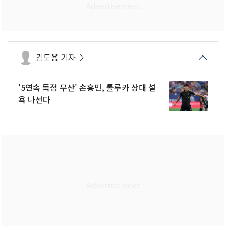
김도용 기자
'5연속 득점 무산' 손흥민, 톨루카 상대 설
욕 나선다