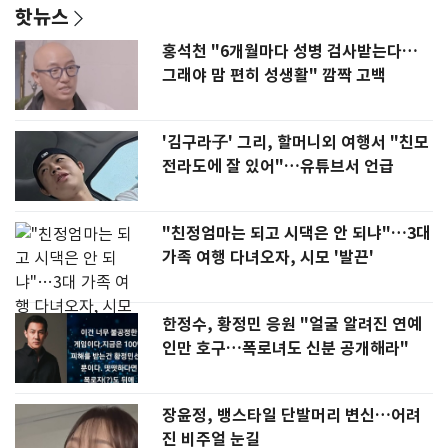
핫뉴스
홍석천 "6개월마다 성병 검사받는다…
그래야 맘 편히 성생활" 깜짝 고백
'김구라子' 그리, 할머니외 여행서 "친모
전라도에 잘 있어"…유튜브서 언급
"친정엄마는 되고 시댁은 안 되냐"…3대
가족 여행 다녀오자, 시모 '발끈'
한정수, 황정민 응원 "얼굴 알려진 연예
인만 호구…폭로녀도 신분 공개해라"
장윤정, 뱅스타일 단발머리 변신…어려
진 비주얼 눈길