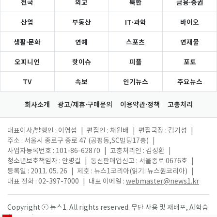
전국
외교
북한
금융·증권
산업
부동산
IT·과학
바이오
생활·문화
연예
스포츠
연재물
오피니언
핫이슈
피플
포토
TV
속보
인기뉴스
주요뉴스
회사소개
광고/제휴·구매문의
이용약관·정책
고충처리
대표이사/발행인 : 이영섭
|
편집인 : 채원배
|
편집국장 : 김기성
|
주소 : 서울시 종로구 종로 47 (공평동,SC빌딩17층)
|
사업자등록번호 : 101-86-62870
|
고충처리인 : 김성환
|
청소년보호책임자 : 안병길
|
통신판매업신고 : 서울종로 0676호
|
등록일 : 2011. 05. 26
|
제호 : 뉴스1코리아(읽기: 뉴스원코리아)
|
대표 전화 : 02-397-7000
|
대표 이메일 :
webmaster@news1.kr
Copyright ⓒ 뉴스1. All rights reserved. 무단 사용 및 재배포, AI학습