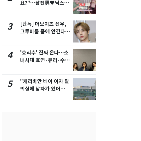
요?"…삼전男♥닉스女
교통사고로 
3:3 단체소개팅 예능 화
지…6명 부
제
[단독] 더보이즈 선우,
축구협회, 
3
8
그루비룸 품에 안긴다…
들 10여명 대
앳에어리어와 전속계약
대' 의혹…
픽 예선 등
'효리수' 진짜 온다…소
美 상원 클
4
9
녀시대 효연·유리·수영
리 난항…민
유닛 출격 [N이슈]
·AML 보완
"캐리비안 베이 여자 탈
'심판 성접대
5
10
의실에 남자가 있어
었다…축구
요"…경찰 수사
에 부인 3회 