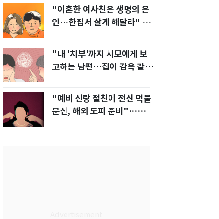
"이혼한 여사친은 생명의 은
인…한집서 살게 해달라" 남
편 요구에 '절망'
"내 '치부'까지 시모에게 보
고하는 남편…집이 감옥 같
다" 아내 고통
"예비 신랑 절친이 전신 먹물
문신, 해외 도피 준비"…예비
신부 '혼란'