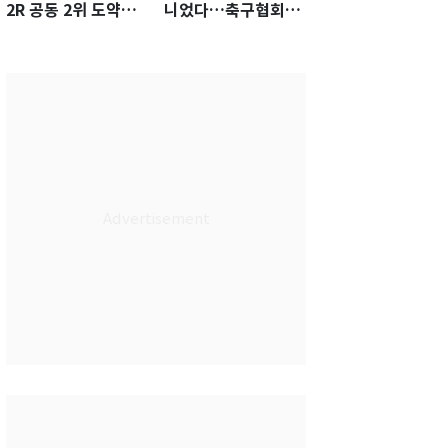
2R 공동 2위 도약…
니었다…축구협회장
통산 최다 21승 신기
출장에 부인 3회 동반
록 도전
'펑펑'