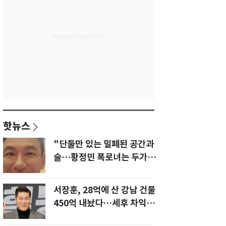
핫뉴스
"단둘만 있는 밀폐된 공간과
술…황정민 폭로녀는 두가지
에 집착했다"
서장훈, 28억에 산 강남 건물
450억 내놨다…세후 차익
280억 '잭팟'