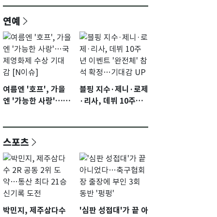
연예
여름엔 '호프', 가을
블핑 지수·제니·로제
엔 '가능한 사랑'…국
·리사, 데뷔 10주년
제영화제 수상 기대
이벤트 '완전체' 참석
감 [N이슈]
확정…기대감 UP
스포츠
박민지, 제주삼다수
'심판 성접대'가 끝 아