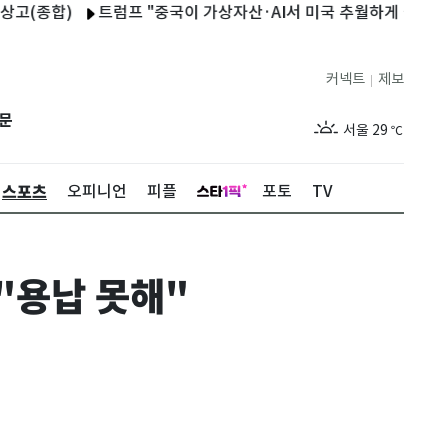
)
트럼프 "중국이 가상자산·AI서 미국 추월하게 둘 수 없어"
커넥트
제보
|
제주
29
℃
문
서울
29
℃
부산
28
℃
스포츠
오피니언
피플
포토
TV
대구
28
℃
인천
30
℃
"용납 못해"
광주
29
℃
대전
27
℃
울산
27
℃
강릉
25
℃
제주
29
℃