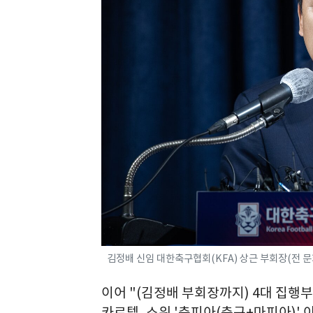
김정배 신임 대한축구협회(KFA) 상근 부회장(전 문화
이어 "(김정배 부회장까지) 4대 집행부
카르텔, 소위 '축피아(축구+마피아)' 