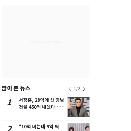
서울
29
℃
부산
28
℃
대구
28
℃
인천
30
℃
광주
29
℃
대전
27
℃
울산
27
℃
강릉
25
℃
많이 본 뉴스
1
/
2
제주
29
℃
서장훈, 28억에 산 강남
[단독]중수
1
6
건물 450억 내놨다…세
수사관 경력
후 차익 280억 '잭팟'
진…법무사·
택' 유지
"10억 버는데 9억 써
전남광주 화
2
7