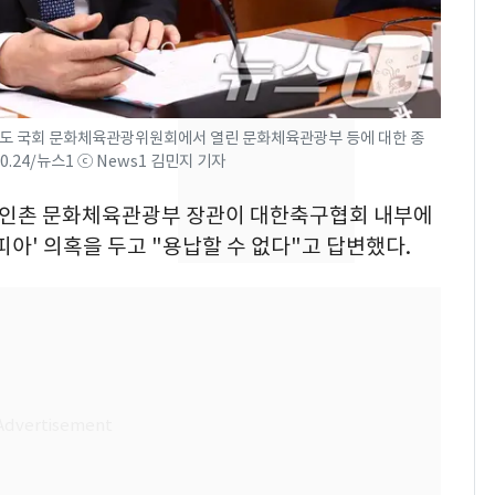
교통사고로 40대 심정
지…6명 부상
축구협회, 외국인 심판
8
들 10여명 대상 '성 접
대' 의혹…월드컵·올림
의도 국회 문화체육관광위원회에서 열린 문화체육관광부 등에 대한 종
.24/뉴스1 ⓒ News1 김민지 기자
픽 예선 등
美 상원 클래리티법 처
9
리 난항…민주당 "윤리
= 유인촌 문화체육관광부 장관이 대한축구협회 내부에
·AML 보완 우선"
아' 의혹을 두고 "용납할 수 없다"고 답변했다.
'심판 성접대'가 끝 아니
10
었다…축구협회장 출장
에 부인 3회 동반 '펑펑'