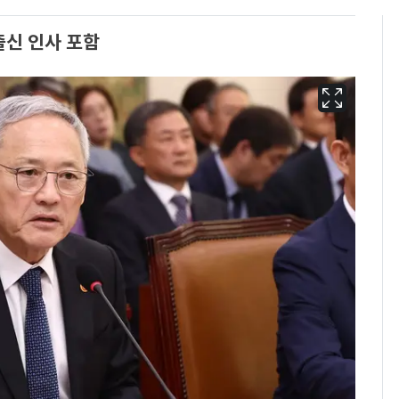
출신 인사 포함
[단독]중수청 가는 검찰
6
수사관 경력 합산 추
진…법무사·집행관 '혜
택' 유지
전남광주 화정역 인근서
7