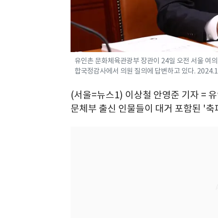
유인촌 문화체육관광부 장관이 24일 오전 서울 여
합국정감사에서 의원 질의에 답변하고 있다. 2024.10
(서울=뉴스1) 이상철 안영준 기자 
문체부 출신 인물들이 대거 포함된 '축피