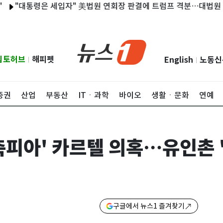
통령은 세입자" 美법원 연회장 판결에 트럼프 격분…대법원 상고(종합
립토허브
해피펫
English
노동신
|
|
증권
산업
부동산
ITㆍ과학
바이오
생활ㆍ문화
연예
축피아' 카르텔 의혹…유인촌 
구글에서 뉴스1 즐겨찾기