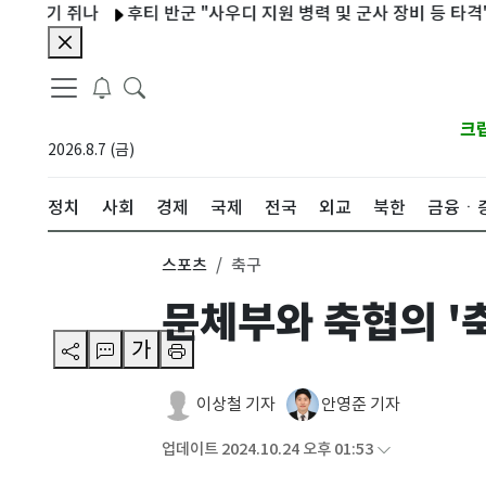
 쥐나
후티 반군 "사우디 지원 병력 및 군사 장비 등 타격"
"대
크
2026.8.7 (금)
정치
사회
경제
국제
전국
외교
북한
금융ㆍ
스포츠
축구
문체부와 축협의 '
가
이상철 기자
안영준 기자
업데이트 2024.10.24 오후 01:53