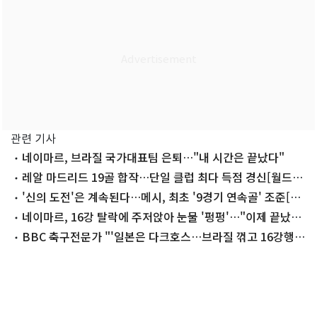
관련 기사
네이마르, 브라질 국가대표팀 은퇴…"내 시간은 끝났다"
레알 마드리드 19골 합작…단일 클럽 최다 득점 경신[월드
컵]
'신의 도전'은 계속된다…메시, 최초 '9경기 연속골' 조준[월
드컵]
네이마르, 16강 탈락에 주저앉아 눈물 '펑펑'…"이제 끝났
다"
BBC 축구전문가 "'일본은 다크호스…브라질 꺾고 16강행"
[월드컵]