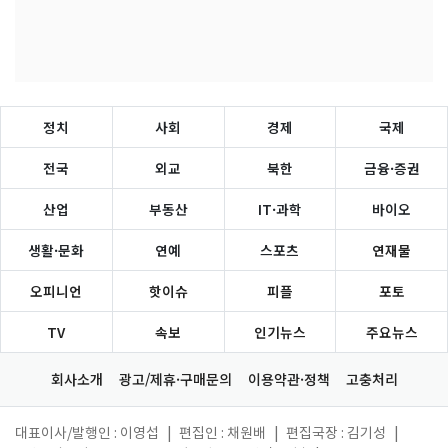
정치
사회
경제
국제
전국
외교
북한
금융·증권
산업
부동산
IT·과학
바이오
생활·문화
연예
스포츠
연재물
오피니언
핫이슈
피플
포토
TV
속보
인기뉴스
주요뉴스
회사소개
광고/제휴·구매문의
이용약관·정책
고충처리
대표이사/발행인 : 이영섭
|
편집인 : 채원배
|
편집국장 : 김기성
|