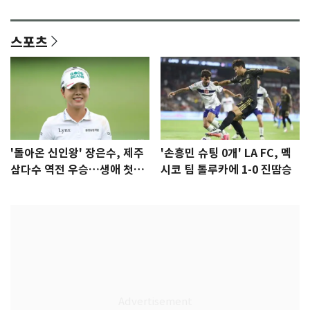
격 [N샷]
량·키치
스포츠
'돌아온 신인왕' 장은수, 제주
'손흥민 슈팅 0개' LA FC, 멕
삼다수 역전 우승…생애 첫승
시코 팀 톨루카에 1-0 진땀승
감격