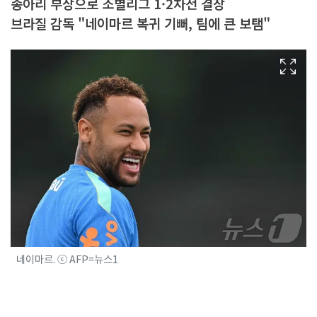
종아리 부상으로 조별리그 1·2차전 결장
브라질 감독 "네이마르 복귀 기뻐, 팀에 큰 보탬"
네이마르. ⓒ AFP=뉴스1