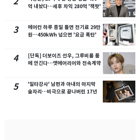
2
억 내놨다…세후 차익 280억 '잭팟'
에어컨 하루 종일 틀면 전기료 29만
3
원…450kWh 넘으면 '요금 폭탄'
[단독] 더보이즈 선우, 그루비룸 품
4
에 안긴다…앳에어리어와 전속계약
'일타강사' 남편과 아내의 마지막
5
술자리…비극으로 끝나버린 17년