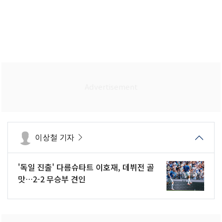
이상철 기자
'독일 진출' 다름슈타트 이호재, 데뷔전 골
맛…2-2 무승부 견인