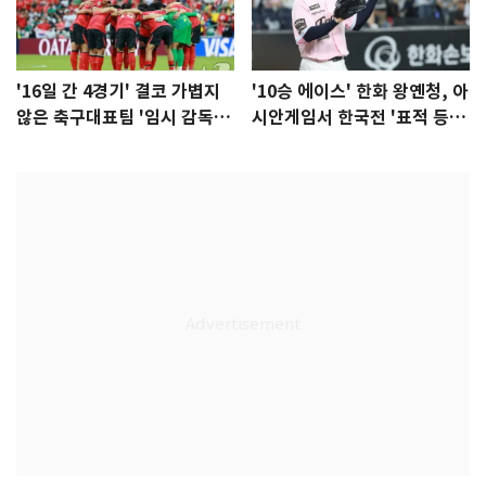
'16일 간 4경기' 결코 가볍지
'10승 에이스' 한화 왕옌청, 아
않은 축구대표팀 '임시 감독'
시안게임서 한국전 '표적 등
무게
판' 가능성