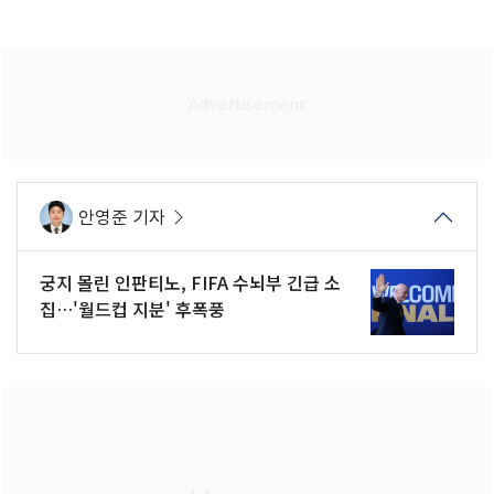
안영준 기자
궁지 몰린 인판티노, FIFA 수뇌부 긴급 소
집…'월드컵 지분' 후폭풍