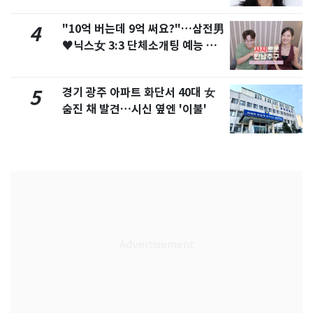
"10억 버는데 9억 써요?"…삼전男
4
♥닉스女 3:3 단체소개팅 예능 화
제
경기 광주 아파트 화단서 40대 女
5
숨진 채 발견…시신 옆엔 '이불'