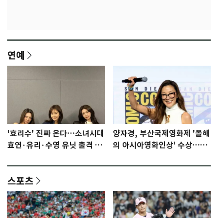
연예
'효리수' 진짜 온다…소녀시대
양자경, 부산국제영화제 '올해
효연·유리·수영 유닛 출격 [N
의 아시아영화인상' 수상…15
이슈]
년만에 부산 온다
스포츠