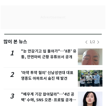
많이 본 뉴스
1
/
2
"눈 안감기고 입 돌아가"…'8혼' 유
1
퉁, 안면마비 근황 유튜브서 공개
'마약 투약 혐의' 신남성연대 대표
2
영종도 아파트서 숨진 채 발견
"배우계 기강 잡아달라"…'4년 공
3
백' 수애, SNS 오픈·프로필 공개
화제