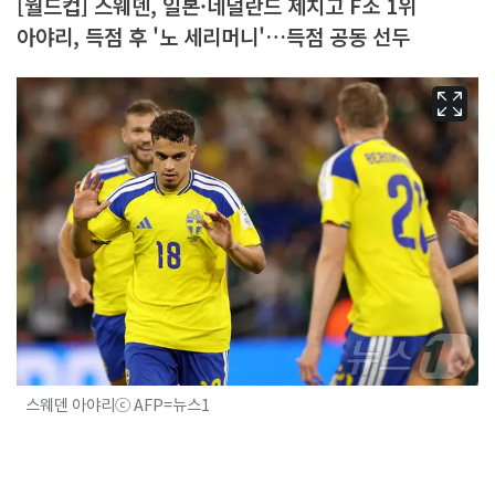
[월드컵] 스웨덴, 일본·네덜란드 제치고 F조 1위
아야리, 득점 후 '노 세리머니'…득점 공동 선두
스웨덴 아야리ⓒ AFP=뉴스1