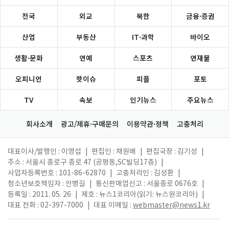
전국
외교
북한
금융·증권
산업
부동산
IT·과학
바이오
생활·문화
연예
스포츠
연재물
오피니언
핫이슈
피플
포토
TV
속보
인기뉴스
주요뉴스
회사소개
광고/제휴·구매문의
이용약관·정책
고충처리
대표이사/발행인 : 이영섭
|
편집인 : 채원배
|
편집국장 : 김기성
|
주소 : 서울시 종로구 종로 47 (공평동,SC빌딩17층)
|
사업자등록번호 : 101-86-62870
|
고충처리인 : 김성환
|
청소년보호책임자 : 안병길
|
통신판매업신고 : 서울종로 0676호
|
등록일 : 2011. 05. 26
|
제호 : 뉴스1코리아(읽기: 뉴스원코리아)
|
대표 전화 : 02-397-7000
|
대표 이메일 :
webmaster@news1.kr