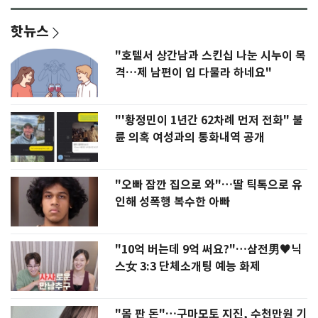
핫뉴스
"호텔서 상간남과 스킨십 나눈 시누이 목
격…제 남편이 입 다물라 하네요"
"'황정민이 1년간 62차례 먼저 전화" 불
륜 의혹 여성과의 통화내역 공개
"오빠 잠깐 집으로 와"…딸 틱톡으로 유
인해 성폭행 복수한 아빠
"10억 버는데 9억 써요?"…삼전男♥닉
스女 3:3 단체소개팅 예능 화제
"몸 판 돈"…구마모토 지진, 수천만원 기