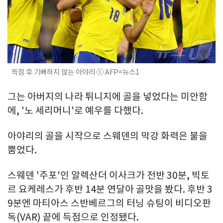
득점 후 기뻐하지 않는 아야리 ⓒ AFP=뉴스1
그는 아버지의 나라 튀니지에 골을 넣었다는 미안함
에, '노 세리머니'로 예우를 다했다.
아야리의 골을 시작으로 스웨덴의 막강 화력은 불을
뿜었다.
스웨덴 '주포'인 알렉산더 이사크가 전반 30분, 빅토
르 요케레스가 후반 14분 연달아 골맛을 봤다. 후반 3
9분엔 마티아스 스반베르그의 터닝 슈팅이 비디오판
독(VAR) 끝에 득점으로 인정됐다.