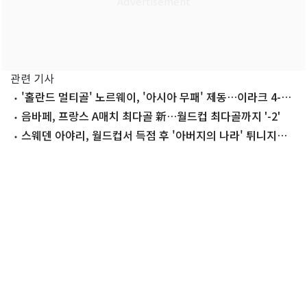
관련 기사
'홀란드 멀티골' 노르웨이, '아시아 무패' 제동…이라크 4-1
완파
음바페, 프랑스 A매치 최다골 新…월드컵 최다골까지 '-2'
스웨덴 아야리, 월드컵서 득점 후 '아버지의 나라' 튀니지에
사과