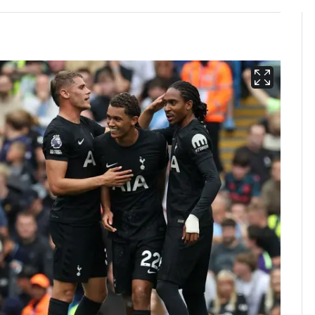
13호 태풍 '돌핀' 日오
6
키나와·가고시마현 접
근…26만명 대피령
"캐리비안 베이 여자 탈
7