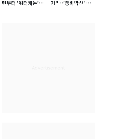
련부터 '워터캐논'까
가"…'풍비박산' 축
지 준비…쉼 없는 K
구협회장 후보 '실종'
리그