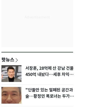
핫뉴스
서장훈, 28억에 산 강남 건물
450억 내놨다…세후 차익
280억 '잭팟'
"단둘만 있는 밀폐된 공간과
술…황정민 폭로녀는 두가지
에 집착했다"