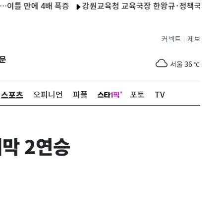
만에 4배 폭증
강원교육청 교육국장 한왕규·정책국장 이서영…정
커넥트
제보
|
제주
30
℃
문
서울
36
℃
부산
33
℃
스포츠
오피니언
피플
포토
TV
대구
37
℃
인천
37
℃
개막 2연승
광주
37
℃
대전
36
℃
울산
32
℃
강릉
30
℃
제주
30
℃