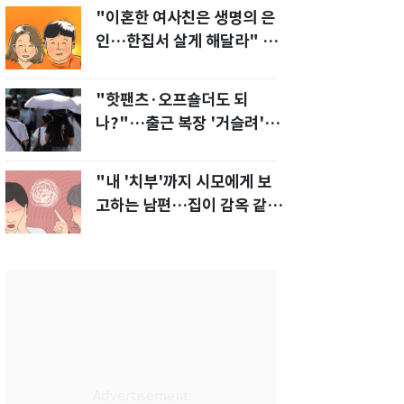
"이혼한 여사친은 생명의 은
인…한집서 살게 해달라" 남
편 요구에 '절망'
"핫팬츠·오프숄더도 되
나?"…출근 복장 '거슬려'
vs '괜찮아' 의견 분분
"내 '치부'까지 시모에게 보
고하는 남편…집이 감옥 같
다" 아내 고통