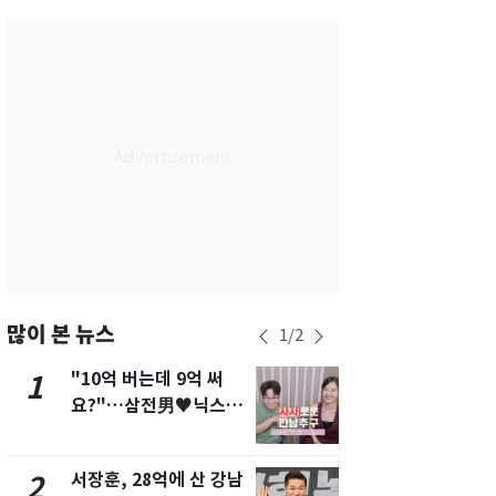
서울
36
℃
부산
33
℃
대구
37
℃
인천
37
℃
광주
37
℃
대전
36
℃
울산
32
℃
강릉
30
℃
많이 본 뉴스
1
/
2
제주
30
℃
"10억 버는데 9억 써
13호 태풍 '
1
6
요?"…삼전男♥닉스女
키나와·가고
3:3 단체소개팅 예능 화
근…26만명
제
서장훈, 28억에 산 강남
"캐리비안 
2
7