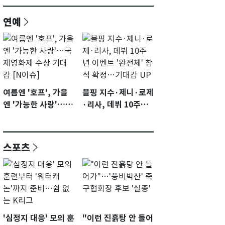
연예
여름엔 '호프', 가을
블핑 지수·제니·로제
엔 '가능한 사랑'…국
·리사, 데뷔 10주년
제영화제 수상 기대
이벤트 '완전체' 참석
감 [N이슈]
확정…기대감 UP
스포츠
'심정지 대응' 모의 훈
"이런 진흙탕 안 들어