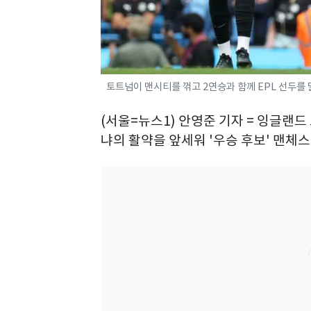
토트넘이 맨시티를 꺾고 2연승과 함께 EPL 선두를 달
(서울=뉴스1) 안영준 기자 = 잉글랜드
냐의 활약을 앞세워 '우승 후보' 맨체