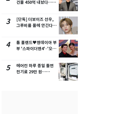
건물 450억 내놨다…세
의실에 남자
후 차익 280억 '잭팟'
요"…경찰 
[단독] 더보이즈 선우,
전남광주 화
3
8
그루비룸 품에 안긴다…
교통사고로 
앳에어리어와 전속계약
지…6명 부
톰 홀랜드♥젠데이아 부
축구협회, 
4
9
부 '스파이더맨4'·'오디
들 10여명 대
세이'로 극장 장악
대' 의혹…
픽 예선 등
에어컨 하루 종일 틀면
美 상원 클
5
10
전기료 29만 원…
리 난항…민
450kWh 넘으면 '요금
·AML 보완
폭탄'