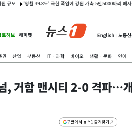
모
'영월 39.8도' 극한 폭염에 강원 가축 5만5000마리 폐사…이틀 
립토허브
해피펫
English
노동신
|
|
증권
산업
부동산
ITㆍ과학
바이오
생활ㆍ문화
연예
넘, 거함 맨시티 2-0 격파…
구글에서 뉴스1 즐겨찾기