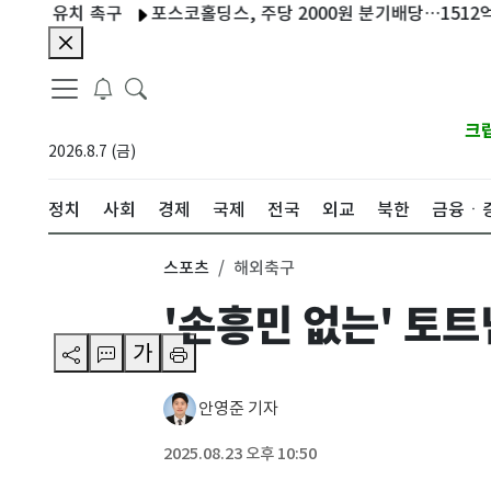
유치 촉구
포스코홀딩스, 주당 2000원 분기배당…1512억원 규
크
2026.8.7 (금)
정치
사회
경제
국제
전국
외교
북한
금융ㆍ
스포츠
해외축구
'손흥민 없는' 토트
가
안영준 기자
2025.08.23 오후 10:50