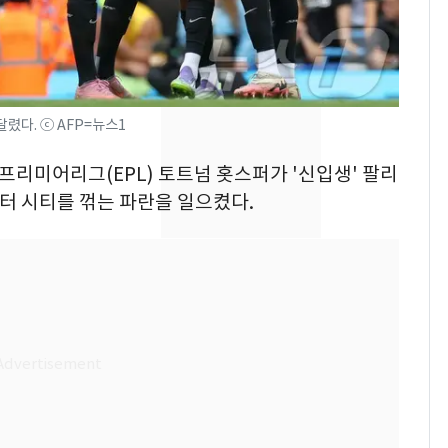
의실에 남자가 있어
요"…경찰 수사
전남광주 화정역 인근서
8
교통사고로 40대 심정
지…6명 부상
렸다. ⓒ AFP=뉴스1
축구협회, 외국인 심판
9
 프리미어리그(EPL) 토트넘 홋스퍼가 '신입생' 팔리
들 10여명 대상 '성 접
스터 시티를 꺾는 파란을 일으켰다.
대' 의혹…월드컵·올림
픽 예선 등
美 상원 클래리티법 처
10
리 난항…민주당 "윤리
·AML 보완 우선"