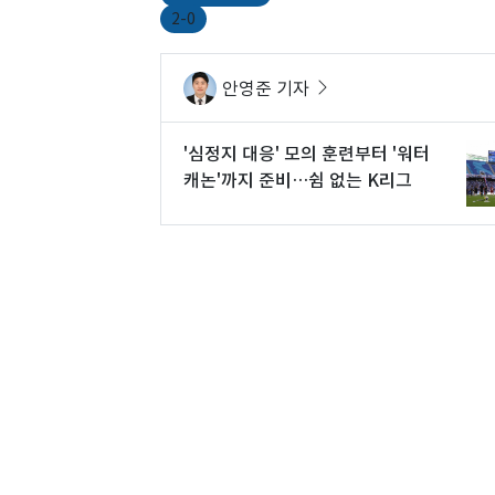
2-0
안영준 기자
'심정지 대응' 모의 훈련부터 '워터
캐논'까지 준비…쉼 없는 K리그