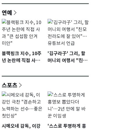
연예
블랙핑크 지수, 10주
'김구라子' 그리, 할
년 논란에 직접 사과
머니외 여행서 "친모
"큰 섭섭함 안겨 미
전라도에 잘 있어"…
안"
유튜브서 언급
스포츠
시메오네 감독, 이강
'스스로 투명하게 홍