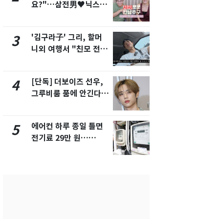
요?"…삼전男♥닉스女
속…전국 곳곳
3:3 단체소개팅 예능 화
날씨]
제
'김구라子' 그리, 할머
[단독] 경찰,
3
8
니외 여행서 "친모 전라
제작사 회장
도에 잘 있어"…유튜브
시장법 위반
서 언급
[단독] 더보이즈 선우,
[단독]중수
4
9
그루비룸 품에 안긴다…
수사관 경력
앳에어리어와 전속계약
진…법무사·
택' 유지
에어컨 하루 종일 틀면
전남광주 화
5
10
전기료 29만 원…
교통사고로 
450kWh 넘으면 '요금
지…6명 부
폭탄'