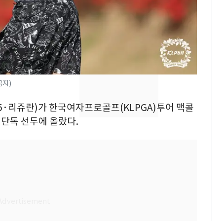
속…전국 곳곳 비 [오늘
날씨]
[단독] 경찰, '김부장'
8
제작사 회장 수사…자본
시장법 위반 의혹
[단독]중수청 가는 검찰
9
금지)
수사관 경력 합산 추
진…법무사·집행관 '혜
25·리쥬란)가 한국여자프로골프(KLPGA)투어 맥콜
택' 유지
날 단독 선두에 올랐다.
전남광주 화정역 인근서
10
교통사고로 40대 심정
지…6명 부상