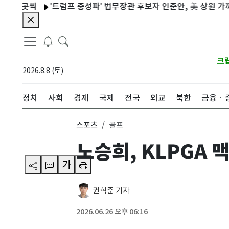
씩
'트럼프 충성파' 법무장관 후보자 인준안, 美 상원 가까스로 통
크
2026.8.8 (토)
정치
사회
경제
국제
전국
외교
북한
금융ㆍ
스포츠
골프
노승희, KLPGA
가
권혁준 기자
2026.06.26 오후 06:16