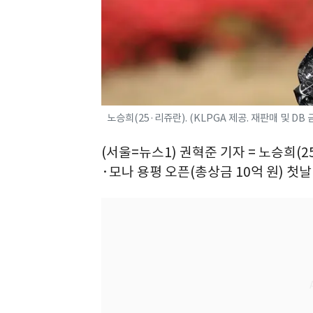
노승희(25·리쥬란). (KLPGA 제공. 재판매 및 DB 
(서울=뉴스1) 권혁준 기자 = 노승희(
·모나 용평 오픈(총상금 10억 원) 첫