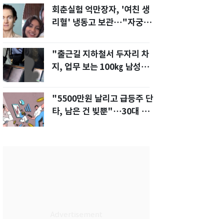
회춘실험 억만장자, '여친 생
리혈' 냉동고 보관…"자궁 내
부 궁금해"
"출근길 지하철서 두자리 차
지, 업무 보는 100㎏ 남성…
부딪히면 신경질"
"5500만원 날리고 급등주 단
타, 남은 건 빚뿐"…30대 여
성 파혼 위기