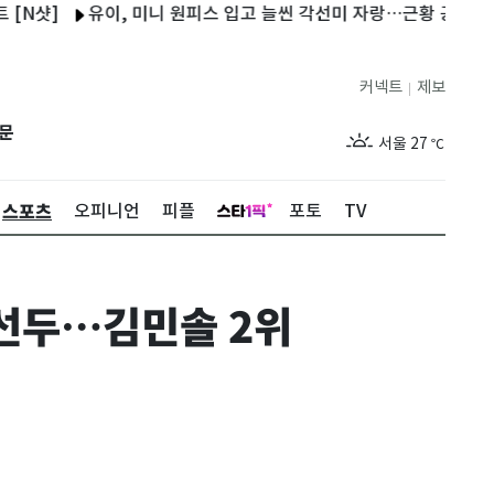
유이, 미니 원피스 입고 늘씬 각선미 자랑…근황 공개 [N샷]
커넥트
제보
|
제주
29
℃
문
서울
27
℃
부산
29
℃
스포츠
오피니언
피플
포토
TV
대구
29
℃
인천
29
℃
 선두…김민솔 2위
광주
28
℃
대전
28
℃
울산
28
℃
강릉
21
℃
제주
29
℃