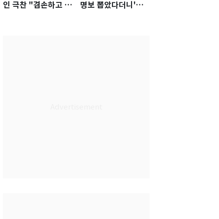
인 극찬 "겸손하고 노
명보 뽑았다더니'…2
력하는 선수…좋은
년 만에 말 바꾼 이임
첫인상"
생