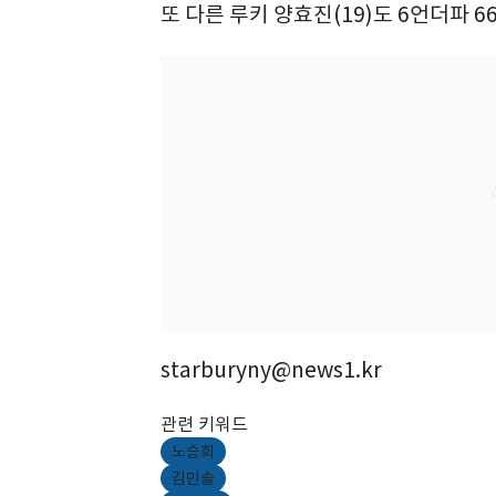
또 다른 루키 양효진(19)도 6언더파 6
starburyny@news1.kr
관련 키워드
노승희
김민솔