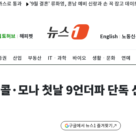
과
'9월 결혼' 류화영, 훈남 예비 신랑과 손 꼭 잡고 데이트 [N샷]
립토허브
해피펫
English
노동신
|
|
증권
산업
부동산
ITㆍ과학
바이오
생활ㆍ문화
연예
 맥콜·모나 첫날 9언더파 단독
구글에서 뉴스1 즐겨찾기