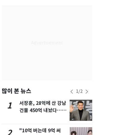
서울
27
℃
부산
29
℃
대구
29
℃
인천
29
℃
광주
28
℃
대전
28
℃
울산
28
℃
강릉
21
℃
많이 본 뉴스
1
/
2
제주
29
℃
서장훈, 28억에 산 강남
13호 태풍 '
1
6
건물 450억 내놨다…세
키나와·가고
후 차익 280억 '잭팟'
근…26만명
"10억 버는데 9억 써
낮 최고 37
2
7