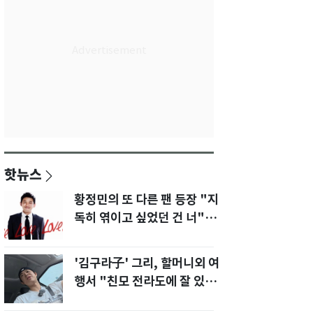
핫뉴스
황정민의 또 다른 팬 등장 "지
독히 엮이고 싶었던 건 너" 폭
로녀 직격
'김구라子' 그리, 할머니외 여
행서 "친모 전라도에 잘 있
어"…유튜브서 언급