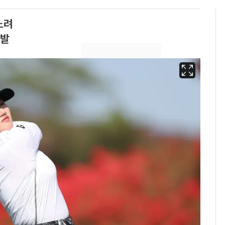
노려
출발
13호 태풍 '돌핀' 日오
6
키나와·가고시마현 접
근…26만명 대피령
낮 최고 37도 폭염 계
7