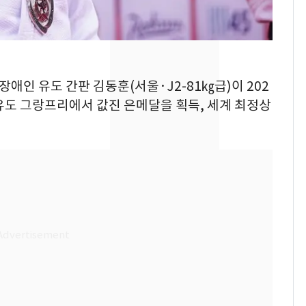
의실에 남자가 있어
요"…경찰 수사
[단독]중수청 가는 검찰
8
수사관 경력 합산 추
장애인 유도 간판 김동훈(서울·J2-81㎏급)이 202
진…법무사·집행관 '혜
택' 유지
유도 그랑프리에서 값진 은메달을 획득, 세계 최정상
전남광주 화정역 인근서
9
교통사고로 40대 심정
지…6명 부상
축구협회, 외국인 심판
10
들 10여명 대상 '성 접
대' 의혹…월드컵·올림
픽 예선 등