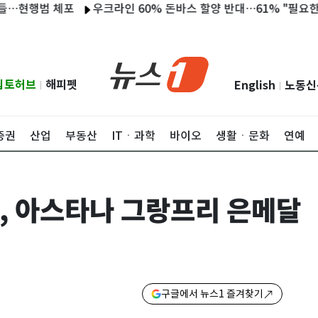
행범 체포
우크라인 60% 돈바스 할양 반대…61% "필요한 만큼 전
립토허브
해피펫
English
노동신
|
|
증권
산업
부동산
ITㆍ과학
바이오
생활ㆍ문화
연예
, 아스타나 그랑프리 은메달
구글에서 뉴스1 즐겨찾기