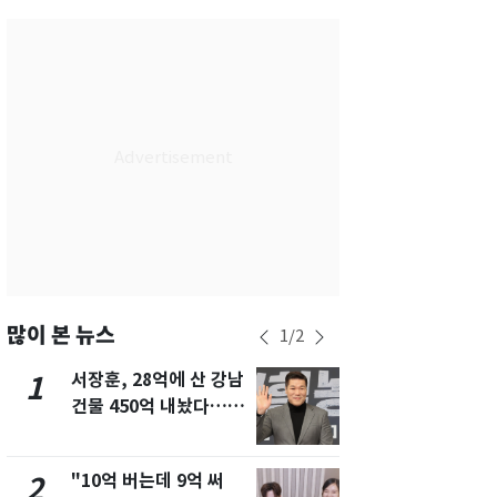
서울
32
℃
부산
28
℃
대구
29
℃
인천
30
℃
광주
30
℃
대전
29
℃
울산
28
℃
강릉
25
℃
많이 본 뉴스
1
/
2
제주
28
℃
서장훈, 28억에 산 강남
13호 태풍 '
1
6
건물 450억 내놨다…세
키나와·가고
후 차익 280억 '잭팟'
근…26만명
"10억 버는데 9억 써
"캐리비안 
2
7