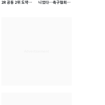
2R 공동 2위 도약…
니었다…축구협회장
통산 최다 21승 신기
출장에 부인 3회 동반
록 도전
'펑펑'