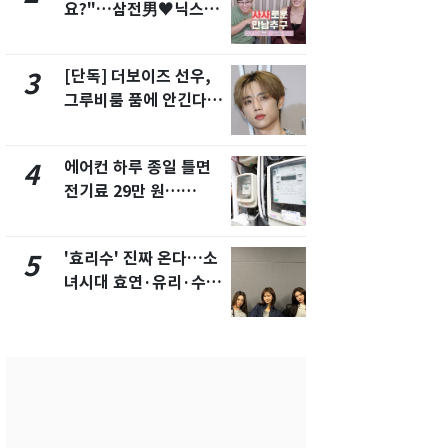
요?"…삼전男♥닉스女
의실에 남자
3:3 단체소개팅 예능 화
요"…경찰 
제
[단독] 더보이즈 선우,
[단독]중수
3
8
그루비룸 품에 안긴다…
수사관 경력
앳에어리어와 전속계약
진…법무사·
택' 유지
에어컨 하루 종일 틀면
전남광주 화
4
9
전기료 29만 원…
교통사고로 
450kWh 넘으면 '요금
지…6명 부
폭탄'
'효리수' 진짜 온다…소
축구협회, 
5
10
녀시대 효연·유리·수영
들 10여명 대
유닛 출격 [N이슈]
대' 의혹…
픽 예선 등