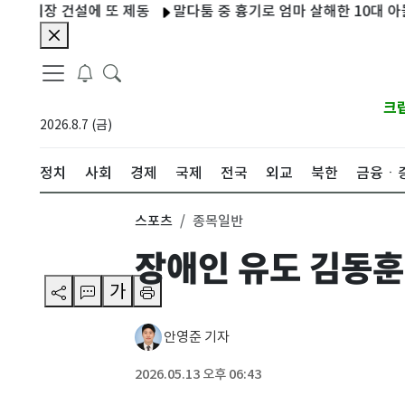
장 건설에 또 제동
말다툼 중 흉기로 엄마 살해한 10대 아들…현
크
2026.8.7 (금)
정치
사회
경제
국제
전국
외교
북한
금융ㆍ
스포츠
종목일반
장애인 유도 김동훈
가
안영준 기자
2026.05.13 오후 06:43