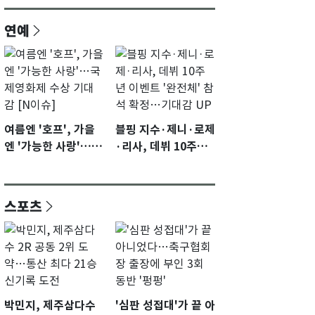
연예
여름엔 '호프', 가을
블핑 지수·제니·로제
엔 '가능한 사랑'…국
·리사, 데뷔 10주년
제영화제 수상 기대
이벤트 '완전체' 참석
감 [N이슈]
확정…기대감 UP
스포츠
박민지, 제주삼다수
'심판 성접대'가 끝 아