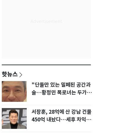
핫뉴스
"단둘만 있는 밀폐된 공간과
술…황정민 폭로녀는 두가지
에 집착했다"
서장훈, 28억에 산 강남 건물
450억 내놨다…세후 차익
280억 '잭팟'