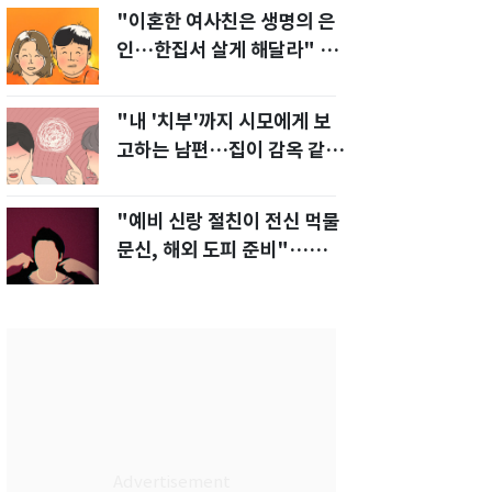
"이혼한 여사친은 생명의 은
인…한집서 살게 해달라" 남
편 요구에 '절망'
"내 '치부'까지 시모에게 보
고하는 남편…집이 감옥 같
다" 아내 고통
"예비 신랑 절친이 전신 먹물
문신, 해외 도피 준비"…예비
신부 '혼란'