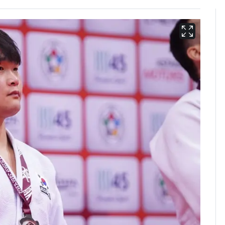
13호 태풍 '돌핀' 日오
6
키나와·가고시마현 접
근…26만명 대피령
"캐리비안 베이 여자 탈
7