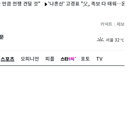
쟁 견딜 것"
'나혼산' 고경표 "父, 족보 다 태워…온전히 네 삶 살
커넥트
제보
|
제주
28
℃
문
서울
32
℃
부산
28
℃
스포츠
오피니언
피플
포토
TV
대구
29
℃
인천
30
℃
광주
30
℃
대전
29
℃
울산
28
℃
강릉
25
℃
제주
28
℃