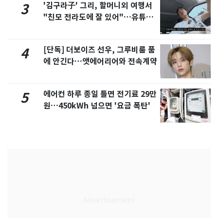
'김구라子' 그리, 할머니외 여행서
3
"친모 전라도에 잘 있어"…유튜브
서 언급
[단독] 더보이즈 선우, 그루비룸 품
4
에 안긴다…앳에어리어와 전속계약
에어컨 하루 종일 틀면 전기료 29만
5
원…450kWh 넘으면 '요금 폭탄'