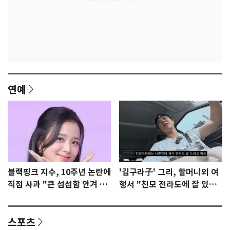
연예
블랙핑크 지수, 10주년 논란에
'김구라子' 그리, 할머니외 여
직접 사과 "큰 섭섭함 안겨 미
행서 "친모 전라도에 잘 있
안"
어"…유튜브서 언급
스포츠