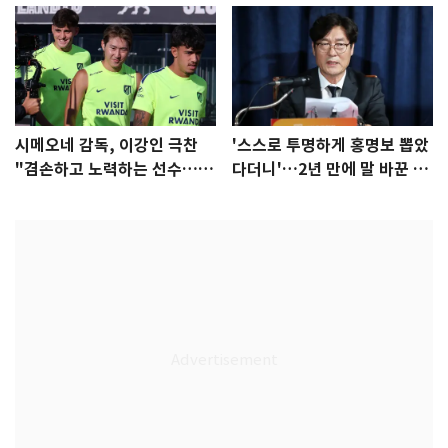
시메오네 감독, 이강인 극찬
'스스로 투명하게 홍명보 뽑았
"겸손하고 노력하는 선수…좋
다더니'…2년 만에 말 바꾼 이
은 첫인상"
임생