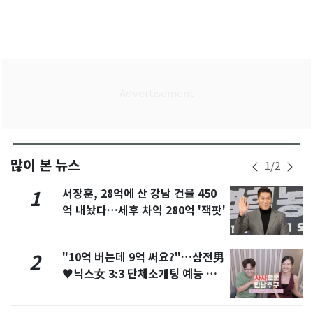
많이 본 뉴스
1
/
2
서장훈, 28억에 산 강남 건물 450
1
억 내놨다…세후 차익 280억 '잭팟'
"10억 버는데 9억 써요?"…삼전男
2
♥닉스女 3:3 단체소개팅 예능 화
제