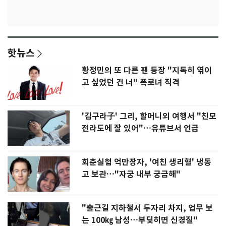
핫뉴스
황정민의 또 다른 팬 등장 "지독히 엮이
고 싶었던 건 너" 폭로녀 직격
'김구라子' 그리, 할머니외 여행서 "친모
전라도에 잘 있어"…유튜브서 언급
회춘실험 억만장자, '여친 생리혈' 냉동
고 보관…"자궁 내부 궁금해"
"출근길 지하철서 두자리 차지, 업무 보
는 100㎏ 남성…부딪히면 신경질"