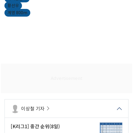
황선우
계영 800m
이상철 기자
[K리그1] 중간 순위(8일)