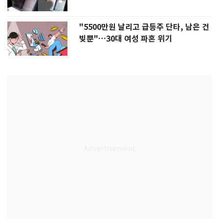
"5500만원 날리고 급등주 단타, 남은 건
빚뿐"…30대 여성 파혼 위기