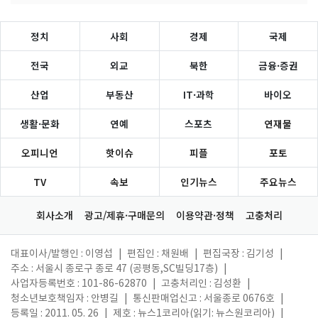
정치
사회
경제
국제
전국
외교
북한
금융·증권
산업
부동산
IT·과학
바이오
생활·문화
연예
스포츠
연재물
오피니언
핫이슈
피플
포토
TV
속보
인기뉴스
주요뉴스
회사소개
광고/제휴·구매문의
이용약관·정책
고충처리
대표이사/발행인 : 이영섭
|
편집인 : 채원배
|
편집국장 : 김기성
|
주소 : 서울시 종로구 종로 47 (공평동,SC빌딩17층)
|
사업자등록번호 : 101-86-62870
|
고충처리인 : 김성환
|
청소년보호책임자 : 안병길
|
통신판매업신고 : 서울종로 0676호
|
등록일 : 2011. 05. 26
|
제호 : 뉴스1코리아(읽기: 뉴스원코리아)
|