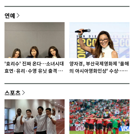
연예
'효리수' 진짜 온다…소녀시대
양자경, 부산국제영화제 '올해
효연·유리·수영 유닛 출격 [N
의 아시아영화인상' 수상…15
이슈]
년만에 부산 온다
스포츠