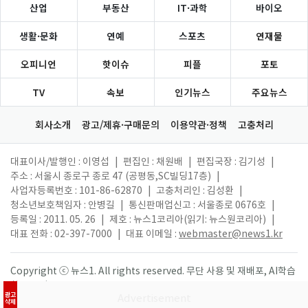
산업
부동산
IT·과학
바이오
생활·문화
연예
스포츠
연재물
오피니언
핫이슈
피플
포토
TV
속보
인기뉴스
주요뉴스
회사소개
광고/제휴·구매문의
이용약관·정책
고충처리
대표이사/발행인 : 이영섭
|
편집인 : 채원배
|
편집국장 : 김기성
|
주소 : 서울시 종로구 종로 47 (공평동,SC빌딩17층)
|
사업자등록번호 : 101-86-62870
|
고충처리인 : 김성환
|
청소년보호책임자 : 안병길
|
통신판매업신고 : 서울종로 0676호
|
등록일 : 2011. 05. 26
|
제호 : 뉴스1코리아(읽기: 뉴스원코리아)
|
대표 전화 : 02-397-7000
|
대표 이메일 :
webmaster@news1.kr
Copyright ⓒ 뉴스1. All rights reserved. 무단 사용 및 재배포, AI학습
활용 금지.
광고
삭제