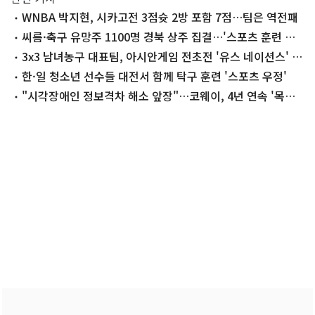
WNBA 박지현, 시카고전 3점슛 2방 포함 7점…팀은 역전패
씨름·축구 유망주 1100명 경북 상주 집결…'스포츠 훈련 메
카' 박차
3x3 남녀농구 대표팀, 아시안게임 전초전 '유스 네이션스' 리
그출전
한·일 청소년 선수들 대전서 함께 탁구 훈련 '스포츠 우정'
"시각장애인 정보격차 해소 앞장"…코웨이, 4년 연속 '목소
리 기부'