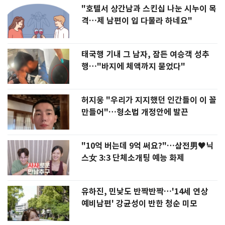
"호텔서 상간남과 스킨십 나눈 시누이 목
격…제 남편이 입 다물라 하네요"
태국행 기내 그 남자, 잠든 여승객 성추
행…"바지에 체액까지 묻었다"
허지웅 "우리가 지지했던 인간들이 이 꼴
만들어"…형소법 개정안에 발끈
"10억 버는데 9억 써요?"…삼전男♥닉
스女 3:3 단체소개팅 예능 화제
유하진, 민낯도 반짝반짝…'14세 연상
예비남편' 강균성이 반한 청순 미모