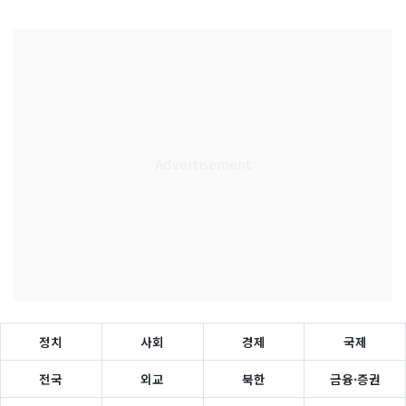
정치
사회
경제
국제
전국
외교
북한
금융·증권