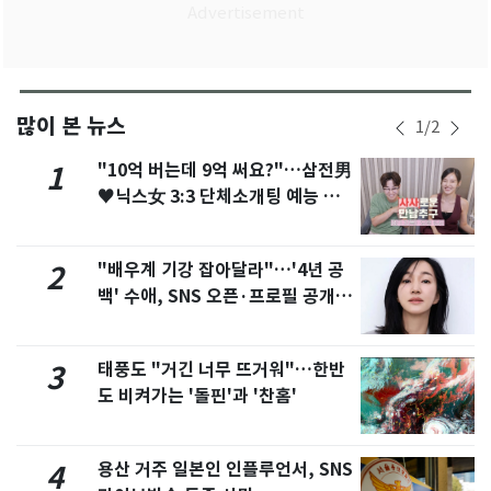
많이 본 뉴스
1
/
2
"10억 버는데 9억 써요?"…삼전男
1
♥닉스女 3:3 단체소개팅 예능 화
제
"배우계 기강 잡아달라"…'4년 공
2
백' 수애, SNS 오픈·프로필 공개
화제
태풍도 "거긴 너무 뜨거워"…한반
3
도 비켜가는 '돌핀'과 '찬홈'
용산 거주 일본인 인플루언서, SNS
4