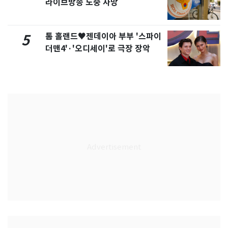
라이브방송 도중 사망
톰 홀랜드♥젠데이아 부부 '스파이
5
더맨4'·'오디세이'로 극장 장악