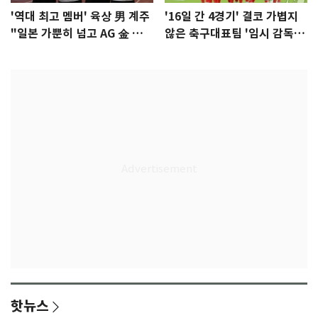
'역대 최고 멤버' 육상 男 계주
'16일 간 4경기' 결코 가볍지
"일본 가뿐히 넘고 AG 金 따겠
않은 축구대표팀 '임시 감독'
다"
무게
핫뉴스