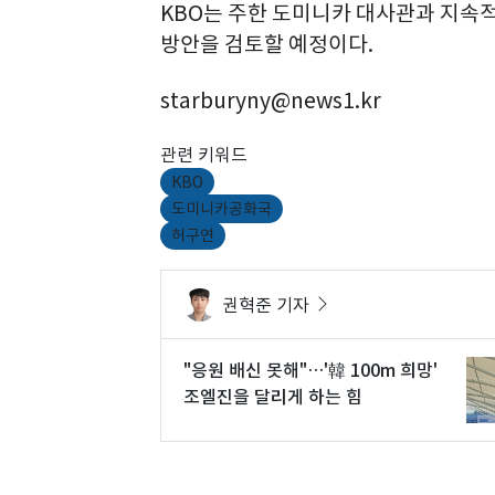
KBO는 주한 도미니카 대사관과 지속
방안을 검토할 예정이다.
starburyny@news1.kr
관련 키워드
KBO
도미니카공화국
허구연
권혁준 기자
"응원 배신 못해"…'韓 100m 희망'
조엘진을 달리게 하는 힘