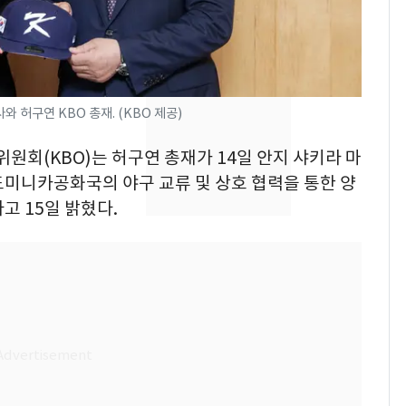
제작사 회장 수사…자본
시장법 위반 의혹
낮 최고 37도 폭염 계
8
속…전국 곳곳 비 [오늘
날씨]
허구연 KBO 총재. (KBO 제공)
[단독]중수청 가는 검찰
9
위원회(KBO)는 허구연 총재가 14일 안지 샤키라 마
수사관 경력 합산 추
도미니카공화국의 야구 교류 및 상호 협력을 통한 양
진…법무사·집행관 '혜
고 15일 밝혔다.
택' 유지
'심판 성접대'가 끝 아니
10
었다…축구협회장 출장
에 부인 3회 동반 '펑펑'