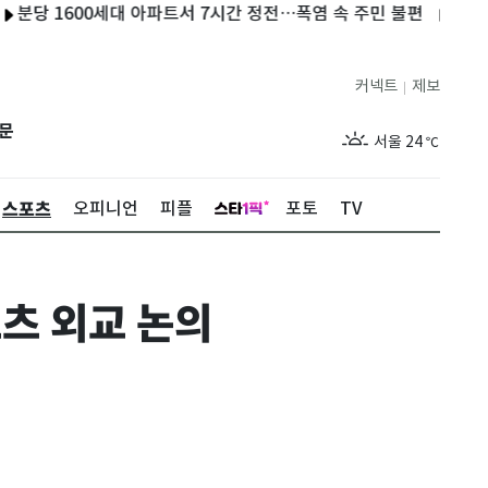
1600세대 아파트서 7시간 정전…폭염 속 주민 불편
오만 "호르무
커넥트
제보
|
제주
26
℃
문
서울
24
℃
부산
27
℃
스포츠
오피니언
피플
포토
TV
대구
27
℃
인천
25
℃
포츠 외교 논의
광주
27
℃
대전
27
℃
울산
26
℃
강릉
20
℃
제주
26
℃