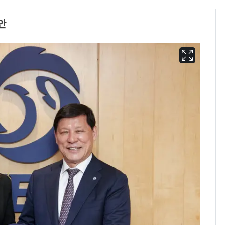
안
13호 태풍 '돌핀' 日오
6
키나와·가고시마현 접
근…26만명 대피령
[단독] 경찰, '김부장'
7