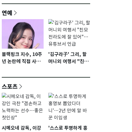
연예
블랙핑크 지수, 10주
'김구라子' 그리, 할
년 논란에 직접 사과
머니외 여행서 "친모
"큰 섭섭함 안겨 미
전라도에 잘 있어"…
안"
유튜브서 언급
스포츠
시메오네 감독, 이강
'스스로 투명하게 홍