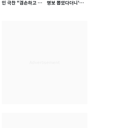
인 극찬 "겸손하고 노
명보 뽑았다더니'…2
력하는 선수…좋은
년 만에 말 바꾼 이임
첫인상"
생