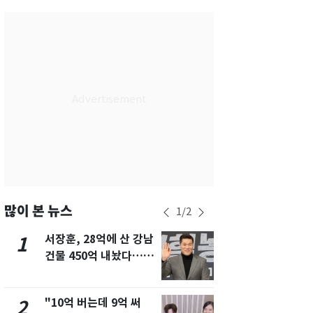
서울
24
℃
부산
27
℃
대구
27
℃
인천
25
℃
광주
27
℃
대전
27
℃
울산
26
℃
강릉
20
℃
많이 본 뉴스
1
/
2
제주
26
℃
서장훈, 28억에 산 강남
13호 태풍 '
1
6
건물 450억 내놨다…세
키나와·가고
후 차익 280억 '잭팟'
근…26만명
"10억 버는데 9억 써
[단독] 경찰,
2
7