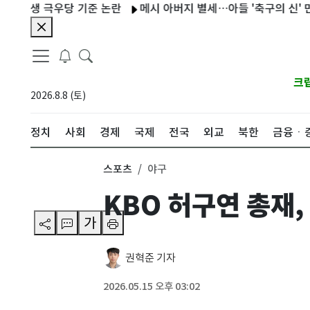
생 극우당 기준 논란
메시 아버지 별세…아들 '축구의 신' 만든 평
크
2026.8.8 (토)
정치
사회
경제
국제
전국
외교
북한
금융ㆍ
스포츠
야구
KBO 허구연 총재
가
권혁준 기자
2026.05.15 오후 03:02