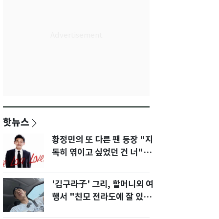
핫뉴스
황정민의 또 다른 팬 등장 "지
독히 엮이고 싶었던 건 너" 폭
로녀 직격
'김구라子' 그리, 할머니외 여
행서 "친모 전라도에 잘 있
어"…유튜브서 언급