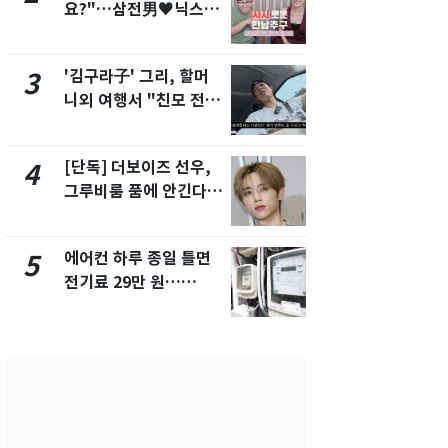
요?"…삼전男♥닉스女
제작사 회장
3:3 단체소개팅 예능 화
시장법 위반
제
'김구라子' 그리, 할머
낮 최고 37
3
8
니외 여행서 "친모 전라
속…전국 곳곳
도에 잘 있어"…유튜브
날씨]
서 언급
[단독] 더보이즈 선우,
[단독]중수
4
9
그루비룸 품에 안긴다…
수사관 경력
앳에어리어와 전속계약
진…법무사·
택' 유지
에어컨 하루 종일 틀면
'심판 성접대
5
10
전기료 29만 원…
었다…축구
450kWh 넘으면 '요금
에 부인 3회 
폭탄'