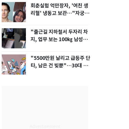
회춘실험 억만장자, '여친 생
리혈' 냉동고 보관…"자궁 내
부 궁금해"
"출근길 지하철서 두자리 차
지, 업무 보는 100㎏ 남성…
부딪히면 신경질"
"5500만원 날리고 급등주 단
타, 남은 건 빚뿐"…30대 여
성 파혼 위기