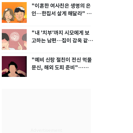
"이혼한 여사친은 생명의 은
인…한집서 살게 해달라" 남
편 요구에 '절망'
"내 '치부'까지 시모에게 보
고하는 남편…집이 감옥 같
다" 아내 고통
"예비 신랑 절친이 전신 먹물
문신, 해외 도피 준비"…예비
신부 '혼란'