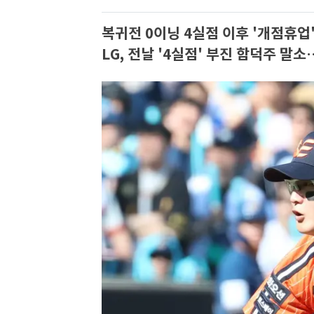
복귀전 0이닝 4실점 이후 '개점휴업
LG, 전날 '4실점' 부진 함덕주 말