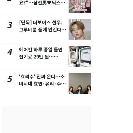
요?"…삼전男♥닉스女
의실에 남자
3:3 단체소개팅 예능 화
요"…경찰 
제
[단독] 더보이즈 선우,
[단독]중수
3
8
그루비룸 품에 안긴다…
수사관 경력
앳에어리어와 전속계약
진…법무사·
택' 유지
에어컨 하루 종일 틀면
전남광주 화
4
9
전기료 29만 원…
교통사고로 
450kWh 넘으면 '요금
지…6명 부
폭탄'
'효리수' 진짜 온다…소
축구협회, 
5
10
녀시대 효연·유리·수영
들 10여명 대
유닛 출격 [N이슈]
대' 의혹…
픽 예선 등