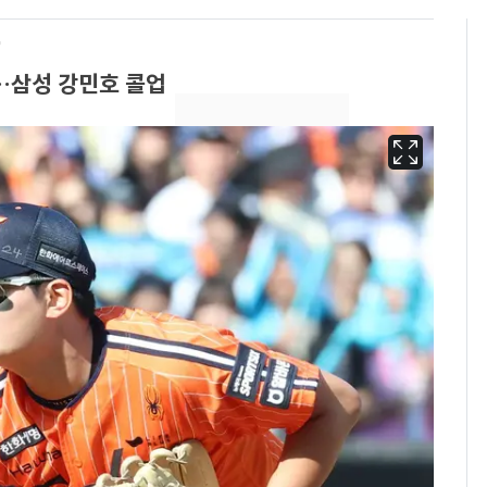
'
소…삼성 강민호 콜업
13호 태풍 '돌핀' 日오
6
키나와·가고시마현 접
근…26만명 대피령
"캐리비안 베이 여자 탈
7