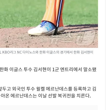
OL KBO리그 NC 다이노스와 한화 이글스의 경기에서 한화 김서현이
구 한화 이글스 투수 김서현이 1군 엔트리에서 말소됐
 앞두고 외국인 투수 윌켈 에르난데스를 등록하고 김
돌아온 에르난데스는 이날 선발 복귀전을 치른다.