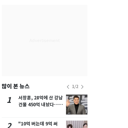
서울
32
℃
부산
28
℃
대구
29
℃
인천
30
℃
광주
30
℃
대전
29
℃
울산
28
℃
강릉
25
℃
많이 본 뉴스
1
/
2
제주
28
℃
서장훈, 28억에 산 강남
13호 태풍 '
1
6
건물 450억 내놨다…세
키나와·가고
후 차익 280억 '잭팟'
근…26만명
"10억 버는데 9억 써
"캐리비안 
2
7