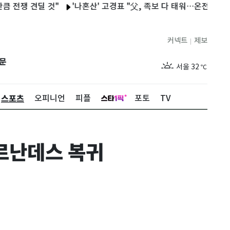
견딜 것"
'나혼산' 고경표 "父, 족보 다 태워…온전히 네 삶 살라고
커넥트
제보
|
제주
28
℃
문
서울
32
℃
부산
28
℃
스포츠
오피니언
피플
포토
TV
대구
29
℃
인천
30
℃
에르난데스 복귀
광주
30
℃
대전
29
℃
울산
28
℃
강릉
25
℃
제주
28
℃