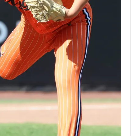
의실에 남자가 있어
요"…경찰 수사
[단독]중수청 가는 검찰
8
수사관 경력 합산 추
진…법무사·집행관 '혜
택' 유지
전남광주 화정역 인근서
9
교통사고로 40대 심정
지…6명 부상
축구협회, 외국인 심판
10
들 10여명 대상 '성 접
대' 의혹…월드컵·올림
픽 예선 등