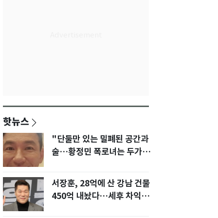
핫뉴스
"단둘만 있는 밀폐된 공간과
술…황정민 폭로녀는 두가지
에 집착했다"
서장훈, 28억에 산 강남 건물
450억 내놨다…세후 차익
280억 '잭팟'