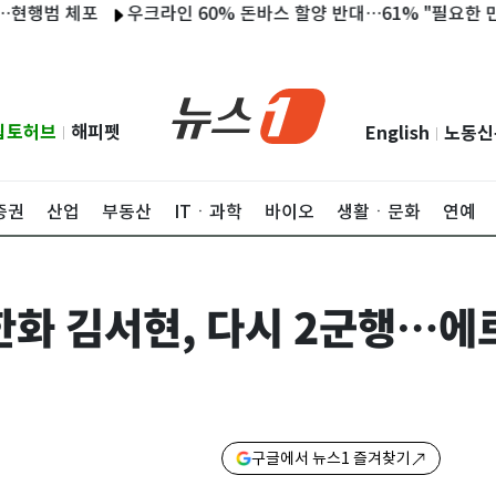
 체포
우크라인 60% 돈바스 할양 반대…61% "필요한 만큼 전쟁 
립토허브
해피펫
English
노동신
|
|
증권
산업
부동산
ITㆍ과학
바이오
생활ㆍ문화
연예
 한화 김서현, 다시 2군행…
구글에서 뉴스1 즐겨찾기