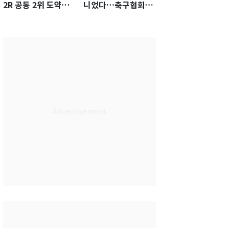
2R 공동 2위 도약…
니었다…축구협회장
통산 최다 21승 신기
출장에 부인 3회 동반
록 도전
'펑펑'