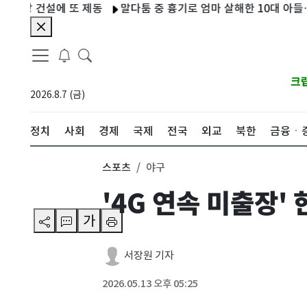
건설에 또 제동
말다툼 중 흉기로 엄마 살해한 10대 아들…현행범
크
2026.8.7 (금)
정치
사회
경제
국제
전국
외교
북한
금융ㆍ
스포츠
야구
'4G 연속 미출장'
가
서장원 기자
2026.05.13 오후 05:25