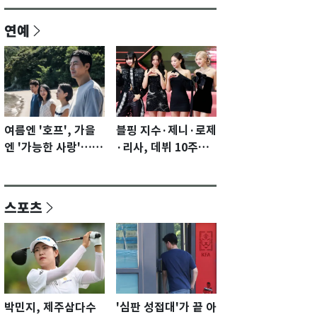
연예
여름엔 '호프', 가을
블핑 지수·제니·로제
엔 '가능한 사랑'…국
·리사, 데뷔 10주년
제영화제 수상 기대
이벤트 '완전체' 참석
감 [N이슈]
확정…기대감 UP
스포츠
박민지, 제주삼다수
'심판 성접대'가 끝 아