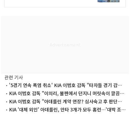
관련 기사
'5경기 연속 폭염 취소' KIA 이범호 감독 "타자들 경기 감각
걱정"
KIA 이범호 감독 "이의리, 불펜에서 던지니 머릿속이 깔끔하
다고"
KIA 이범호 감독 "아데를린 계약 연장? 심사숙고 후 판단해
야"
KIA '대체 외인' 아데를린, 안타 3개가 모두 홈런…'대박 조
짐' 보인다