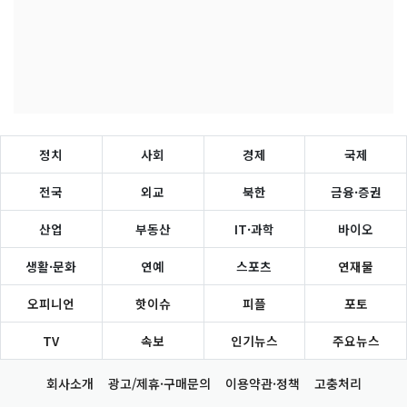
정치
사회
경제
국제
전국
외교
북한
금융·증권
산업
부동산
IT·과학
바이오
생활·문화
연예
스포츠
연재물
오피니언
핫이슈
피플
포토
TV
속보
인기뉴스
주요뉴스
회사소개
광고/제휴·구매문의
이용약관·정책
고충처리