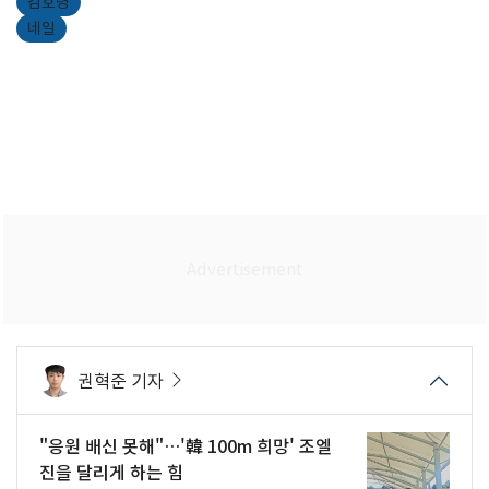
김호령
네일
권혁준 기자
"응원 배신 못해"…'韓 100m 희망' 조엘
진을 달리게 하는 힘