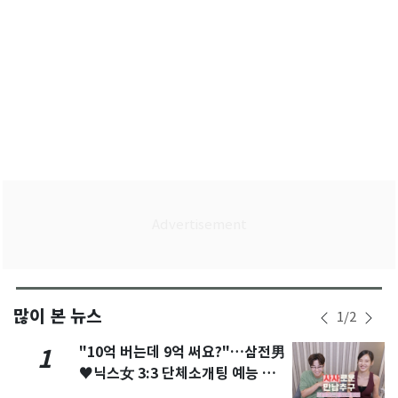
많이 본 뉴스
1
/
2
"10억 버는데 9억 써요?"…삼전男
1
♥닉스女 3:3 단체소개팅 예능 화
제