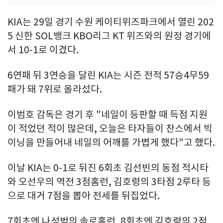
KIA는 29일 경기 수원 케이티위즈파크에서 열린 202
5 신한 SOL뱅크 KBO리그 KT 위즈와의 원정 경기에
서 10-1로 이겼다.
6연패 뒤 3연승을 달린 KIA는 시즌 전적 57승4무59
패가 돼 7위로 올라섰다.
이범호 감독은 경기 후 "네일이 등판할 때 득점 지원
이 적었던 적이 많은데, 오늘은 타자들이 찬스에서 빅
이닝을 만들어내 네일의 어깨를 가볍게 했다"고 했다.
이날 KIA는 0-1로 뒤진 6회초 김선빈의 동점 적시타
와 오선우의 역전 3점홈런, 김호령의 3타점 2루타 등
으로 대거 7점을 뽑아 전세를 뒤집었다.
7회초엔 나성범의 솔로홈런, 8회초엔 김호령의 2점