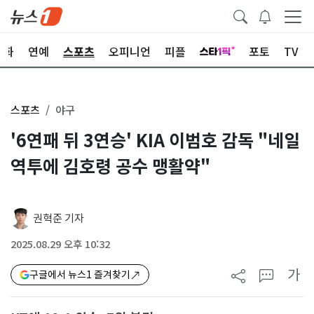
문화
연예
스포츠
오피니언
피플
포토
TV
스포츠
야구
'6연패 뒤 3연승' KIA 이범호 감독 "네일
역투에 김호령 공수 맹활약"
권혁준 기자
2025.08.29 오후 10:32
가
구글에서 뉴스1 즐겨찾기