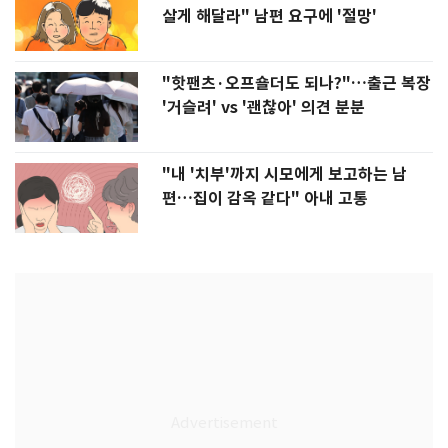
살게 해달라" 남편 요구에 '절망'
"핫팬츠·오프숄더도 되나?"…출근 복장
'거슬려' vs '괜찮아' 의견 분분
"내 '치부'까지 시모에게 보고하는 남
편…집이 감옥 같다" 아내 고통