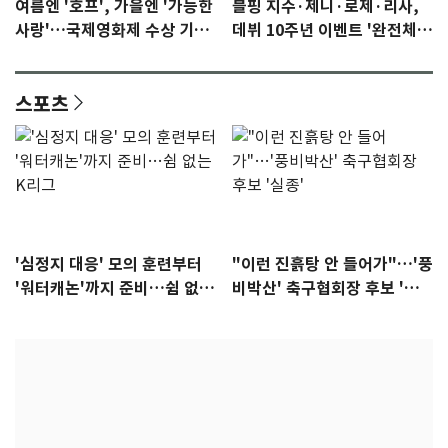
여름엔 '호프', 가을엔 '가능한
블핑 지수·제니·로제·리사,
사랑'…국제영화제 수상 기대
데뷔 10주년 이벤트 '완전체'
감 [N이슈]
참석 확정…기대감 UP
스포츠
'심정지 대응' 모의 훈련부터
"이런 진흙탕 안 들어가"…'풍
'워터캐논'까지 준비…쉼 없는
비박산' 축구협회장 후보 '실
K리그
종'