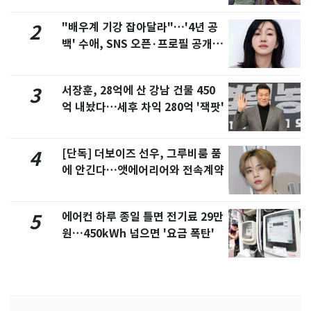
"배우계 기강 잡아달라"…'4년 공
2
백' 수애, SNS 오픈·프로필 공개
화제
서장훈, 28억에 산 강남 건물 450
3
억 내놨다…세후 차익 280억 '잭팟'
[단독] 더보이즈 선우, 그루비룸 품
4
에 안긴다…앳에어리어와 전속계약
에어컨 하루 종일 틀면 전기료 29만
5
원…450kWh 넘으면 '요금 폭탄'