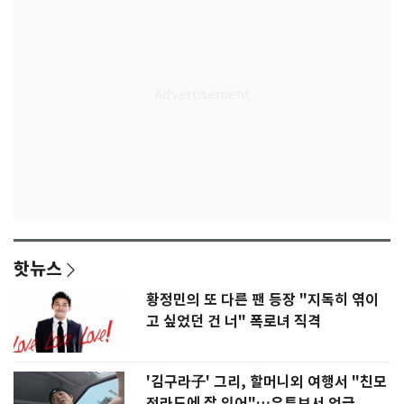
핫뉴스
황정민의 또 다른 팬 등장 "지독히 엮이
고 싶었던 건 너" 폭로녀 직격
'김구라子' 그리, 할머니외 여행서 "친모
전라도에 잘 있어"…유튜브서 언급