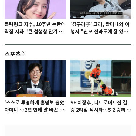
블랙핑크 지수, 10주년 논란에
'김구라子' 그리, 할머니외 여
직접 사과 "큰 섭섭함 안겨 미
행서 "친모 전라도에 잘 있
안"
어"…유튜브서 언급
스포츠
'스스로 투명하게 홍명보 뽑았
SF 이정후, 디트로이트전 결
다더니'…2년 만에 말 바꾼 이
승 2타점 적시타…5-2 승리 견
임생
인