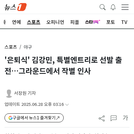
문화
연예
스포츠
오피니언
피플
포토
TV
스포츠
야구
'은퇴식' 김강민, 특별엔트리로 선발 출
전…그라운드에서 작별 인사
서장원 기자
업데이트 2025.06.28 오후 03:16
가
구글에서 뉴스1 즐겨찾기