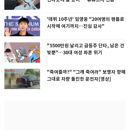
'데뷔 10주년' 임영웅 "20여명의 팬들로
시작해 여기까지…진심 감사"
"5500만원 날리고 급등주 단타, 남은 건
빚뿐"…30대 여성 파혼 위기
"죽여줄까?" "그래 죽여라" 보행자 향해
그대로 차량 돌진한 운전자[영상]