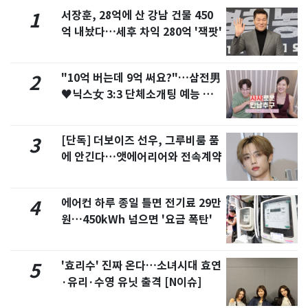
서장훈, 28억에 산 강남 건물 450
1
억 내놨다…세후 차익 280억 '잭팟'
"10억 버는데 9억 써요?"…삼전男
2
♥닉스女 3:3 단체소개팅 예능 화
제
[단독] 더보이즈 선우, 그루비룸 품
3
에 안긴다…앳에어리어와 전속계약
에어컨 하루 종일 틀면 전기료 29만
4
원…450kWh 넘으면 '요금 폭탄'
'효리수' 진짜 온다…소녀시대 효연
5
·유리·수영 유닛 출격 [N이슈]