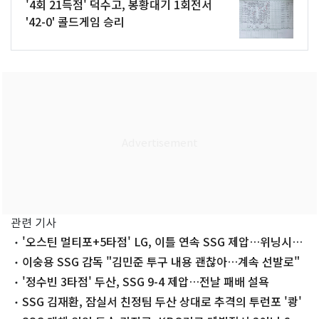
'4회 21득점' 덕수고, 봉황대기 1회전서
'42-0' 콜드게임 승리
관련 기사
'오스틴 멀티포+5타점' LG, 이틀 연속 SSG 제압…위닝시리
즈
이숭용 SSG 감독 "김민준 투구 내용 괜찮아…계속 선발로"
'정수빈 3타점' 두산, SSG 9-4 제압…전날 패배 설욕
SSG 김재환, 잠실서 친정팀 두산 상대로 추격의 투런포 '쾅'