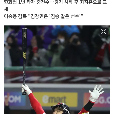
한화전 1번 타자 중견수…경기 시작 후 최지훈으로 교
체
이숭용 감독 "김강민은 '짐승 같은 선수'"