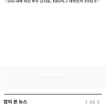
SSG 대체 외인 투수 긴지로, KBO리그 데뷔전서 3이닝 6실
점 난타
많이 본 뉴스
1
/
2