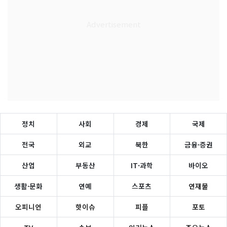
정치
사회
경제
국제
전국
외교
북한
금융·증권
산업
부동산
IT·과학
바이오
생활·문화
연예
스포츠
연재물
오피니언
핫이슈
피플
포토