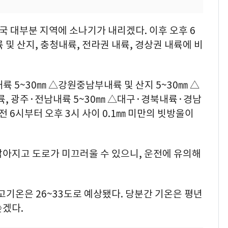
국 대부분 지역에 소나기가 내리겠다. 이후 오후 6
및 산지, 충청내륙, 전라권 내륙, 경상권 내륙에 비
륙 5~30㎜ △강원중남부내륙 및 산지 5~30㎜ △
륙, 광주·전남내륙 5~30㎜ △대구·경북내륙·경남
전 6시부터 오후 3시 사이 0.1㎜ 미만의 빗방울이
짧아지고 도로가 미끄러울 수 있으니, 운전에 유의해
최고기온은 26~33도로 예상됐다. 당분간 기온은 평년
높겠다.