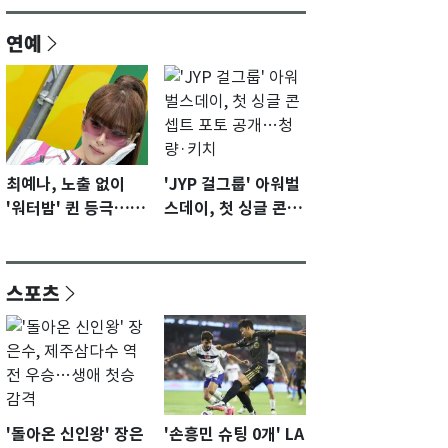
연예
최예나, 노출 없이
'JYP 걸그룹' 아워벌
'워터밤' 퀸 등극…전
스데이, 첫 싱글 콘셉
신 슈트로 신선한 충
트 포토 공개…청량·
격 [N샷]
키치
스포츠
'돌아온 신인왕' 장은
'손흥민 슈팅 0개' LA