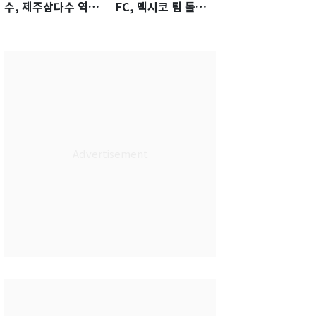
수, 제주삼다수 역전
FC, 멕시코 팀 톨루
우승…생애 첫승 감
카에 1-0 진땀승
격