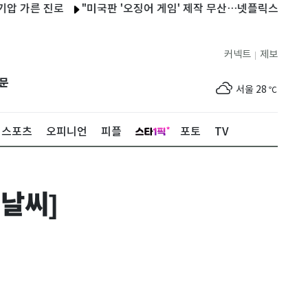
른 진로
"미국판 '오징어 게임' 제작 무산…넷플릭스 전략 변경"
커넥트
제보
|
제주
29
℃
문
서울
28
℃
부산
25
℃
스포츠
오피니언
피플
포토
TV
대구
28
℃
인천
30
℃
 날씨]
광주
33
℃
대전
30
℃
울산
24
℃
강릉
22
℃
제주
29
℃