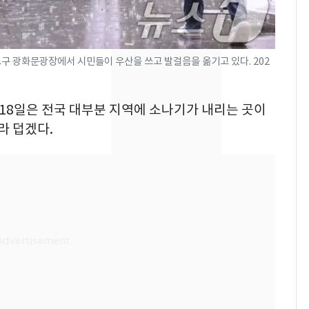
었다…축구협회장 출장
에 부인 3회 동반 '펑펑'
[단독] 경찰, '김부장'
8
로구 광화문광장에서 시민들이 우산을 쓰고 발걸음을 옮기고 있다. 202
제작사 회장 수사…자본
시장법 위반 의혹
 18일은 전국 대부분 지역에 소나기가 내리는 곳이
'일타강사' 남편과 아내
9
라 덥겠다.
의 마지막 술자리…비극
으로 끝나버린 17년
13호 태풍 '돌핀' 日오
10
키나와·가고시마현 접
근…26만명 대피령