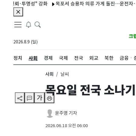
뢰·투명성" 강화
목포서 승용차 의류 가게 돌진…운전자·동승자 
크
2026.8.9 (일)
사회
정치
경제
국제
전국
외교
북한
금융ㆍ
사회
날씨
목요일 전국 소나기
가
윤주영 기자
2026.06.18 오전 06:00