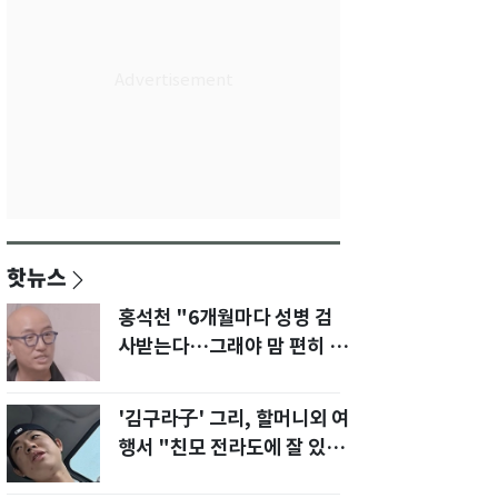
핫뉴스
홍석천 "6개월마다 성병 검
사받는다…그래야 맘 편히 성
생활" 깜짝 고백
'김구라子' 그리, 할머니외 여
행서 "친모 전라도에 잘 있
어"…유튜브서 언급