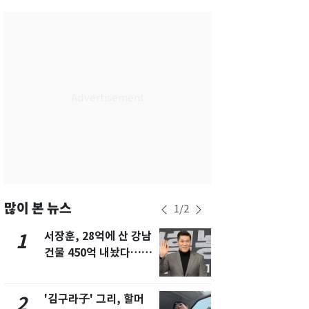
서울
28
℃
부산
25
℃
대구
28
℃
인천
30
℃
광주
33
℃
대전
30
℃
울산
24
℃
강릉
22
℃
많이 본 뉴스
1
/
2
제주
29
℃
서장훈, 28억에 산 강남
회춘실험 억만
1
6
건물 450억 내놨다…세
친 생리혈' 냉동고 보
후 차익 280억 '잭팟'
관…"자궁 
해"
'김구라子' 그리, 할머
'심판 성접대
2
7