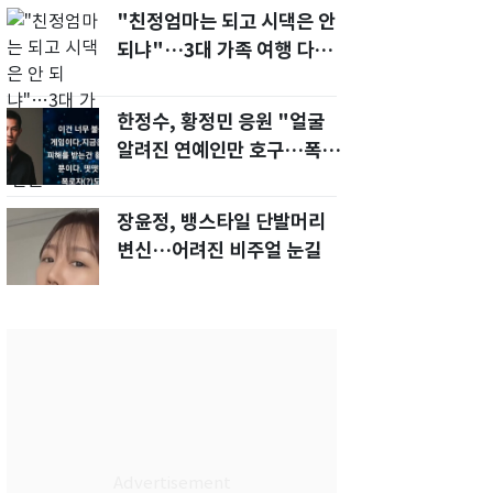
"친정엄마는 되고 시댁은 안
되냐"…3대 가족 여행 다녀
오자, 시모 '발끈'
한정수, 황정민 응원 "얼굴
알려진 연예인만 호구…폭로
녀도 신분 공개해라"
장윤정, 뱅스타일 단발머리
변신…어려진 비주얼 눈길