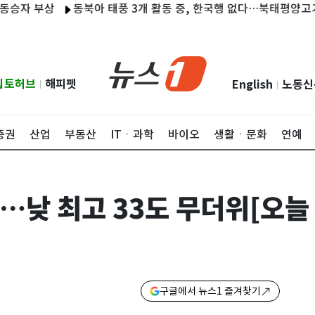
부상
동북아 태풍 3개 활동 중, 한국행 없다…북태평양고기압 가
립토허브
해피펫
English
노동신
|
|
증권
산업
부동산
ITㆍ과학
바이오
생활ㆍ문화
연예
…낮 최고 33도 무더위[오늘
구글에서 뉴스1 즐겨찾기