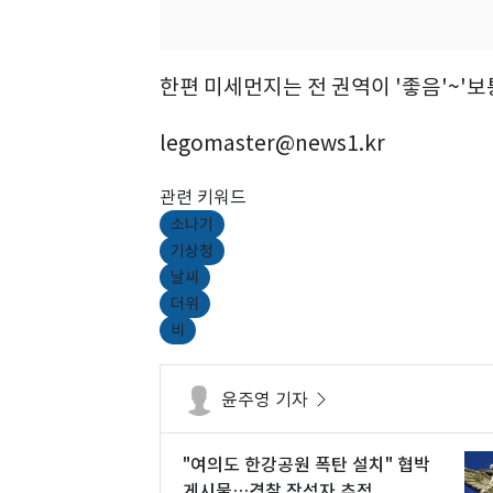
한편 미세먼지는 전 권역이 '좋음'~'보
legomaster@news1.kr
관련 키워드
소나기
기상청
날씨
더위
비
윤주영 기자
"여의도 한강공원 폭탄 설치" 협박
게시물…경찰 작성자 추적