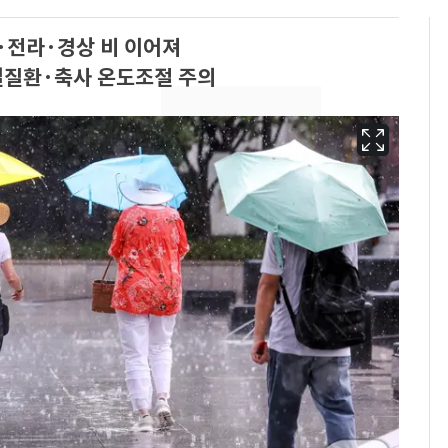
·전라·경상 비 이어져
열질환·축사 온도조절 주의
회춘실험 억만장자, '여
6
친 생리혈' 냉동고 보
관…"자궁 내부 궁금
해"
'심판 성접대'가 끝 아니
7