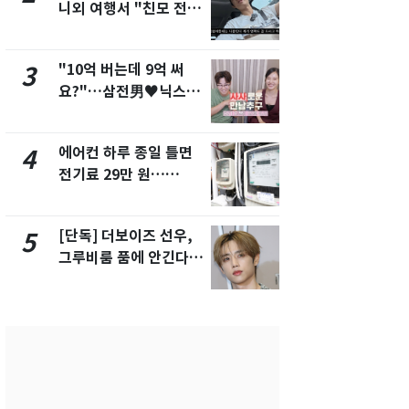
니외 여행서 "친모 전라
었다…축구
도에 잘 있어"…유튜브
에 부인 3회 
서 언급
"10억 버는데 9억 써
[단독] 경찰,
3
8
요?"…삼전男♥닉스女
제작사 회장
3:3 단체소개팅 예능 화
시장법 위반
제
에어컨 하루 종일 틀면
'일타강사' 
4
9
전기료 29만 원…
의 마지막 
450kWh 넘으면 '요금
으로 끝나버린
폭탄'
[단독] 더보이즈 선우,
13호 태풍 '
5
10
그루비룸 품에 안긴다…
키나와·가고
앳에어리어와 전속계약
근…26만명