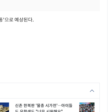
통'으로 예상된다.
신촌 한복판 '물총 시가전'…아이들
도 유학생도 "너무 시원해요"