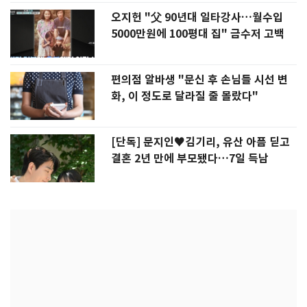
오지헌 "父 90년대 일타강사…월수입
5000만원에 100평대 집" 금수저 고백
편의점 알바생 "문신 후 손님들 시선 변
화, 이 정도로 달라질 줄 몰랐다"
[단독] 문지인♥김기리, 유산 아픔 딛고
결혼 2년 만에 부모됐다…7일 득남