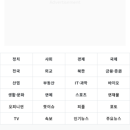
정치
사회
경제
국제
전국
외교
북한
금융·증권
산업
부동산
IT·과학
바이오
생활·문화
연예
스포츠
연재물
오피니언
핫이슈
피플
포토
TV
속보
인기뉴스
주요뉴스