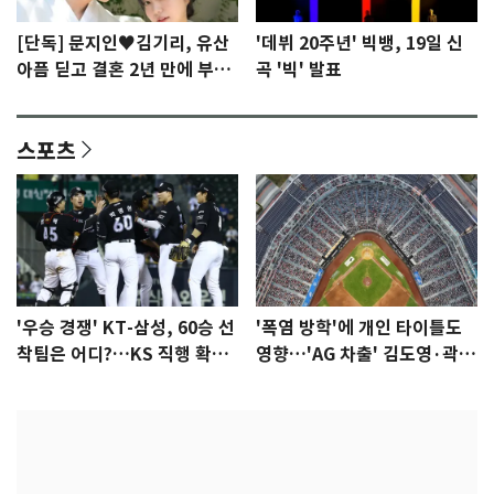
[단독] 문지인♥김기리, 유산
'데뷔 20주년' 빅뱅, 19일 신
아픔 딛고 결혼 2년 만에 부모
곡 '빅' 발표
됐다…7일 득남
스포츠
'우승 경쟁' KT-삼성, 60승 선
'폭염 방학'에 개인 타이틀도
착팀은 어디?…KS 직행 확률
영향…'AG 차출' 김도영·곽빈
77.8%
울상