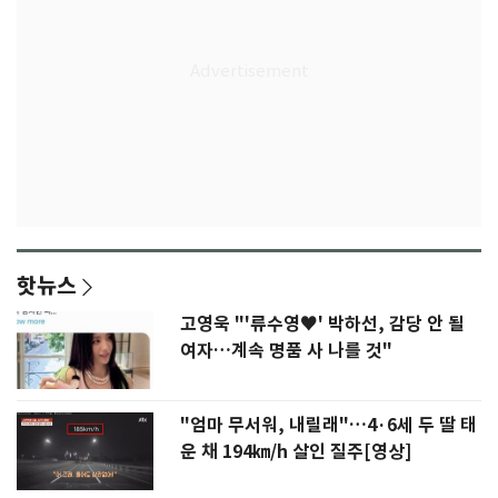
핫뉴스
고영욱 "'류수영♥' 박하선, 감당 안 될
여자…계속 명품 사 나를 것"
"엄마 무서워, 내릴래"…4·6세 두 딸 태
운 채 194㎞/h 살인 질주[영상]