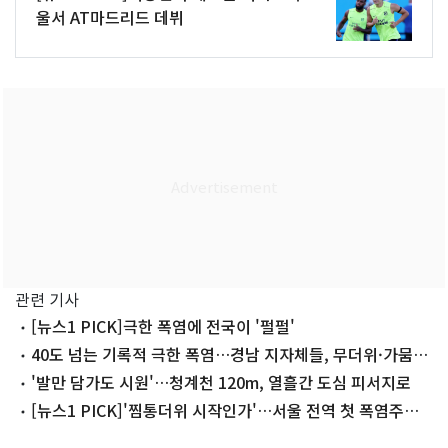
울서 AT마드리드 데뷔
관련 기사
[뉴스1 PICK]극한 폭염에 전국이 '펄펄'
40도 넘는 기록적 극한 폭염…경남 지자체들, 무더위·가뭄
대비 비상
'발만 담가도 시원'…청계천 120m, 열흘간 도심 피서지로
[뉴스1 PICK]'찜통더위 시작인가'…서울 전역 첫 폭염주의
보 발효