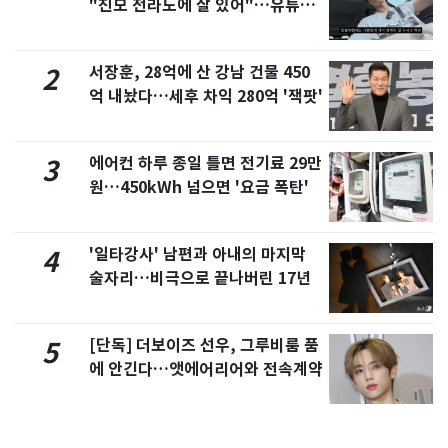
"친모 전라도에 잘 있어"…유튜브
서 언급
서장훈, 28억에 산 강남 건물 450
2
억 내놨다…세후 차익 280억 '잭팟'
에어컨 하루 종일 틀면 전기료 29만
3
원…450kWh 넘으면 '요금 폭탄'
'일타강사' 남편과 아내의 마지막
4
술자리…비극으로 끝나버린 17년
[단독] 더보이즈 선우, 그루비룸 품
5
에 안긴다…앳에어리어와 전속계약