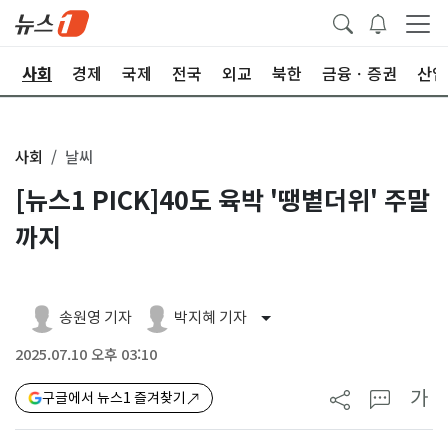
치
사회
경제
국제
전국
외교
북한
금융ㆍ증권
산업
사회
날씨
[뉴스1 PICK]40도 육박 '땡볕더위' 주말
까지
송원영 기자
박지혜 기자
2025.07.10 오후 03:10
가
구글에서 뉴스1 즐겨찾기