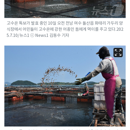
고수온 특보가 발효 중인 10일 오전 전남 여수 돌산읍 화태리 가두리 양
식장에서 어민들이 고수온에 강한 어종인 돔에게 먹이를 주고 있다.202
5.7.10/뉴스1 ⓒ News1 김동수 기자