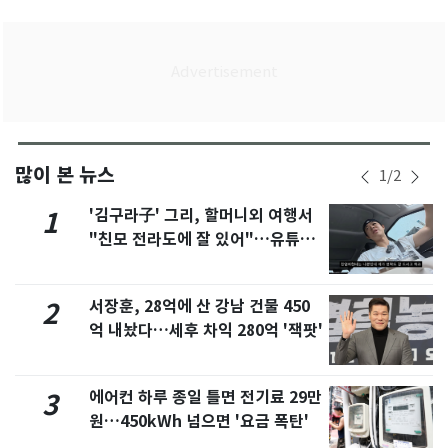
많이 본 뉴스
1
/
2
'김구라子' 그리, 할머니외 여행서
1
"친모 전라도에 잘 있어"…유튜브
서 언급
서장훈, 28억에 산 강남 건물 450
2
억 내놨다…세후 차익 280억 '잭팟'
에어컨 하루 종일 틀면 전기료 29만
3
원…450kWh 넘으면 '요금 폭탄'