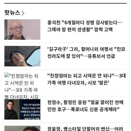
핫뉴스
홍석천 "6개월마다 성병 검사받는다…
그래야 맘 편히 성생활" 깜짝 고백
'김구라子' 그리, 할머니외 여행서 "친모
전라도에 잘 있어"…유튜브서 언급
"친정엄마는 되고 시댁은 안 되냐"…3대
가족 여행 다녀오자, 시모 '발끈'
한정수, 황정민 응원 "얼굴 알려진 연예
인만 호구…폭로녀도 신분 공개해라"
장윤정, 뱅스타일 단발머리 변신…어려