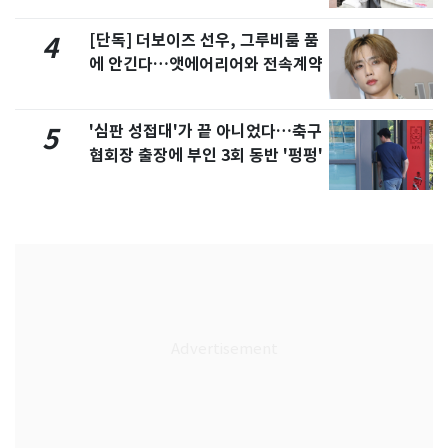
[단독] 더보이즈 선우, 그루비룸 품
4
에 안긴다…앳에어리어와 전속계약
'심판 성접대'가 끝 아니었다…축구
5
협회장 출장에 부인 3회 동반 '펑펑'