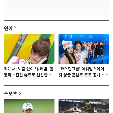
연예
최예나, 노출 없이 '워터밤' 퀸
'JYP 걸그룹' 아워벌스데이,
등극…전신 슈트로 신선한 충
첫 싱글 콘셉트 포토 공개…청
격 [N샷]
량·키치
스포츠