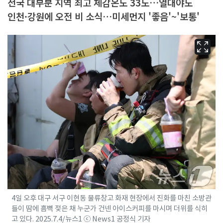
전국 대부분 지역 최고 체감온도 33도…열대야도
인천·강원에 오전 비 소식…미세먼지 '좋음'~'보통'
4일 오후 대구 서구 이현동 물류창고 화재 현장에서 진화를 마친 소방관
들이 땀에 흠뻑 젖은 채 누군가 건넨 아이스커피를 마시며 더위를 식히
고 있다. 2025.7.4/뉴스1 ⓒ News1 공정식 기자