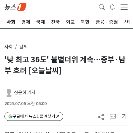
치
사회
경제
국제
전국
외교
북한
금융ㆍ증권
산업
사회
날씨
'낮 최고 36도' 불볕더위 계속…중부·남
부 흐려 [오늘날씨]
신윤하 기자
2025.07.06 오전 06:00
가
구글에서 뉴스1 즐겨찾기