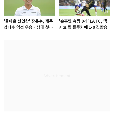
'돌아온 신인왕' 장은수, 제주
'손흥민 슈팅 0개' LA FC, 멕
삼다수 역전 우승…생애 첫승
시코 팀 톨루카에 1-0 진땀승
감격