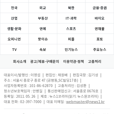
전국
외교
북한
금융·증권
산업
부동산
IT·과학
바이오
생활·문화
연예
스포츠
연재물
오피니언
핫이슈
피플
포토
TV
속보
인기뉴스
주요뉴스
회사소개
광고/제휴·구매문의
이용약관·정책
고충처리
대표이사/발행인 : 이영섭
|
편집인 : 채원배
|
편집국장 : 김기성
|
주소 : 서울시 종로구 종로 47 (공평동,SC빌딩17층)
|
사업자등록번호 : 101-86-62870
|
고충처리인 : 김성환
|
청소년보호책임자 : 안병길
|
통신판매업신고 : 서울종로 0676호
|
등록일 : 2011. 05. 26
|
제호 : 뉴스1코리아(읽기: 뉴스원코리아)
|
대표 전화 : 02-397-7000
|
대표 이메일 :
webmaster@news1.kr