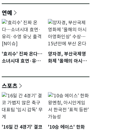
연예
'효리수' 진짜 온다…
양자경, 부산국제영
소녀시대 효연·유리·
화제 '올해의 아시아
수영 유닛 출격 [N이
영화인상' 수상…15
슈]
년만에 부산 온다
스포츠
'16일 간 4경기' 결코
'10승 에이스' 한화