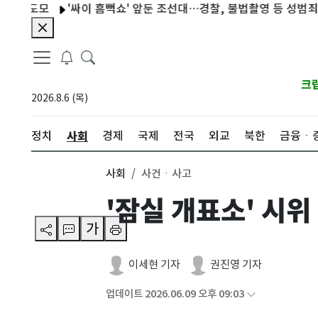
도모
'싸이 흠뻑쇼' 앞둔 조선대…경찰, 불법촬영 등 성범죄 예방 
크
2026.8.6 (목)
사회
정치
경제
국제
전국
외교
북한
금융ㆍ
사회
사건ㆍ사고
'잠실 개표소' 시위
가
이세현 기자
권진영 기자
업데이트 2026.06.09 오후 09:03