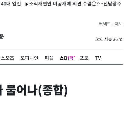
입건
조직개편안 비공개에 의견 수렴은?…전남광주 7일 노사협의체
커넥트
제보
|
제주
31
℃
문
서울
36
℃
부산
33
℃
스포츠
오피니언
피플
포토
TV
대구
37
℃
인천
35
℃
파 불어나(종합)
광주
34
℃
대전
36
℃
울산
32
℃
강릉
31
℃
제주
31
℃