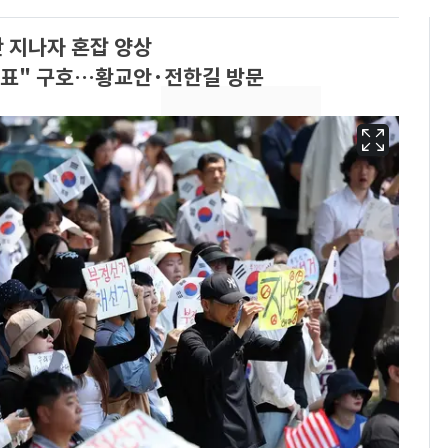
 지나자 혼잡 양상
개표" 구호…황교안·전한길 방문
용산 거주 일본인 인플
6
루언서, SNS 라이브방
송 도중 사망
삼성전자·SK하이닉스
7