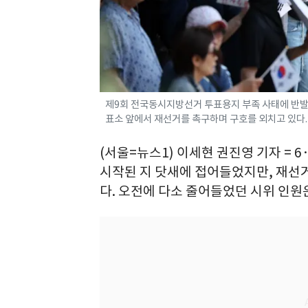
제9회 전국동시지방선거 투표용지 부족 사태에 반발
표소 앞에서 재선거를 촉구하며 구호를 외치고 있다. 20
(서울=뉴스1) 이세현 권진영 기자 = 
시작된 지 닷새에 접어들었지만, 재선
다. 오전에 다소 줄어들었던 시위 인원