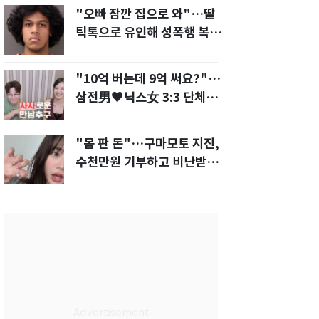
"오빠 잠깐 집으로 와"…딸
틱톡으로 유인해 성폭행 복수
한 아빠
"10억 버는데 9억 써요?"…
삼전男♥닉스女 3:3 단체소
개팅 예능 화제
"몸 판 돈"…구마모토 지진,
수천만원 기부하고 비난받은
성인물 배우