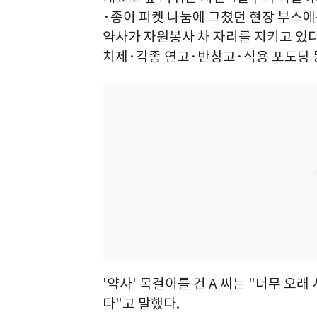
·종이 피켓 나눔에 그쳤던 현장 부스에
약사가 자원봉사 차 자리를 지키고 있
치제·각종 연고·반창고·식용 포도당 
'약사' 목걸이를 건 A 씨는 "너무 오
다"고 말했다.