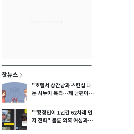
핫뉴스
"호텔서 상간남과 스킨십 나
눈 시누이 목격…제 남편이
입 다물라 하네요"
"'황정민이 1년간 62차례 먼
저 전화" 불륜 의혹 여성과의
통화내역 공개