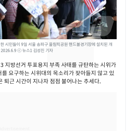
"주주 환원 의미 있게
확대할 것" 약속
태풍도 "거긴 너무 뜨거
8
워"…한반도 비켜가는
'돌핀'과 '찬홈'
한 시민들이 9일 서울 송파구 올림픽공원 핸드볼경기장에 설치된 개
"하늘로 떠난 딸과의 약
9
26.6.9 ⓒ 뉴스1 김성진 기자
속"…이현주 경사, 세
번째 모발 기부
6·3 지방선거 투표용지 부족 사태를 규탄하는 시위가
거를 요구하는 시위대의 목소리가 잦아들지 않고 있
[단독] 아내 가출하자
10
은 퇴근 시간이 지나자 점점 불어나는 추세다.
성매매 여성 부르고 영
아 때려 살해한 친부, 중
형