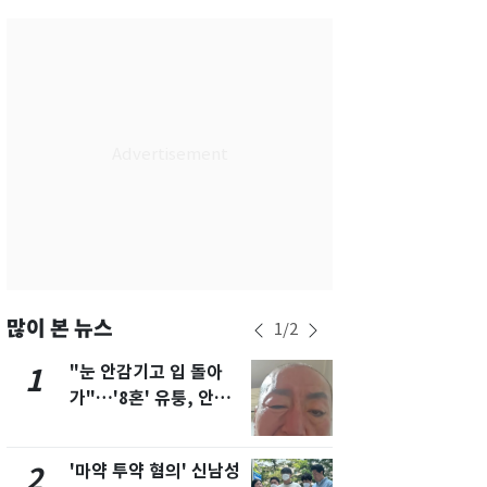
서울
36
℃
부산
33
℃
대구
37
℃
인천
35
℃
광주
34
℃
대전
36
℃
울산
32
℃
강릉
31
℃
많이 본 뉴스
1
/
2
제주
31
℃
"눈 안감기고 입 돌아
용산 거주 
1
6
가"…'8혼' 유퉁, 안면
루언서, SN
마비 근황 유튜브서 공
송 도중 사망
개
'마약 투약 혐의' 신남성
삼성전자·S
2
7