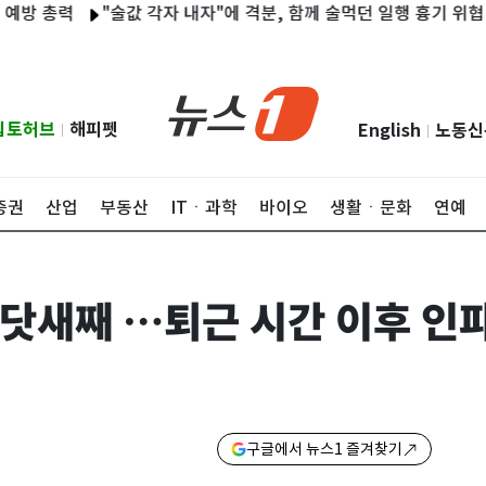
총력
"술값 각자 내자"에 격분, 함께 술먹던 일행 흉기 위협 40대 
립토허브
해피펫
English
노동신
|
|
증권
산업
부동산
ITㆍ과학
바이오
생활ㆍ문화
연예
 닷새째 …퇴근 시간 이후 인
구글에서 뉴스1 즐겨찾기