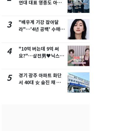
연대 대표 영종도 아파
"주주 환원 
트서 숨진 채 발견
확대할 것" 
"배우계 기강 잡아달
태풍도 "거
3
8
라"…'4년 공백' 수애,
워"…한반도
SNS 오픈·프로필 공개
'돌핀'과 '찬
화제
"10억 버는데 9억 써
"하늘로 떠
4
9
요?"…삼전男♥닉스女
속"…이현주
3:3 단체소개팅 예능 화
번째 모발 
제
경기 광주 아파트 화단
[단독] 아내
5
10
서 40대 女 숨진 채 발
성매매 여성
견…시신 옆엔 '이불'
아 때려 살해
형