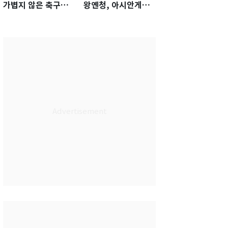
가볍지 않은 축구대
왕옌청, 아시안게임
표팀 '임시 감독' 무게
서 한국전 '표적 등판'
가능성