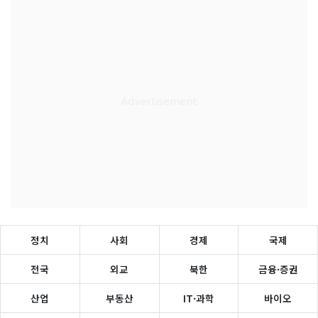
정치
사회
경제
국제
전국
외교
북한
금융·증권
산업
부동산
IT·과학
바이오