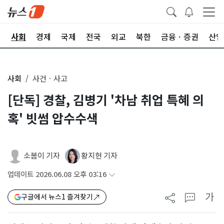
치
사회
경제
국제
전국
외교
북한
금융ㆍ증권
산업
사회
사건ㆍ사고
[단독] 경찰, 김병기 '차남 취업 특혜 의
혹' 빗썸 압수수색
소봄이 기자
황지현 기자
업데이트 2026.06.08 오후 03:16
가
구글에서 뉴스1 즐겨찾기