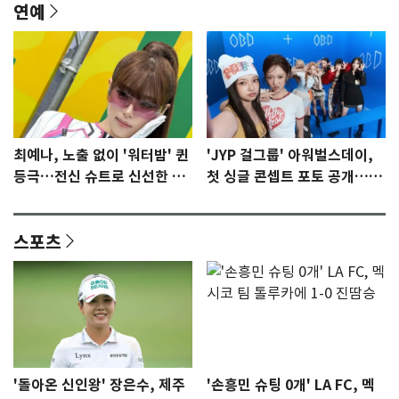
연예
최예나, 노출 없이 '워터밤' 퀸
'JYP 걸그룹' 아워벌스데이,
등극…전신 슈트로 신선한 충
첫 싱글 콘셉트 포토 공개…청
격 [N샷]
량·키치
스포츠
'돌아온 신인왕' 장은수, 제주
'손흥민 슈팅 0개' LA FC, 멕