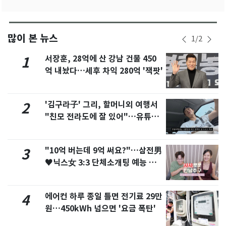
많이 본 뉴스
1
/
2
서장훈, 28억에 산 강남 건물 450
1
억 내놨다…세후 차익 280억 '잭팟'
'김구라子' 그리, 할머니외 여행서
2
"친모 전라도에 잘 있어"…유튜브
서 언급
"10억 버는데 9억 써요?"…삼전男
3
♥닉스女 3:3 단체소개팅 예능 화
제
에어컨 하루 종일 틀면 전기료 29만
4
원…450kWh 넘으면 '요금 폭탄'