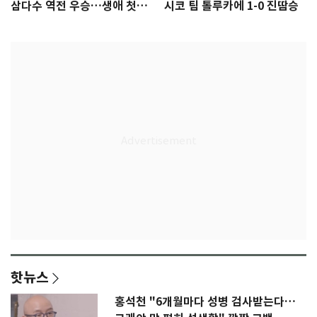
삼다수 역전 우승…생애 첫승
시코 팀 톨루카에 1-0 진땀승
감격
핫뉴스
홍석천 "6개월마다 성병 검사받는다…