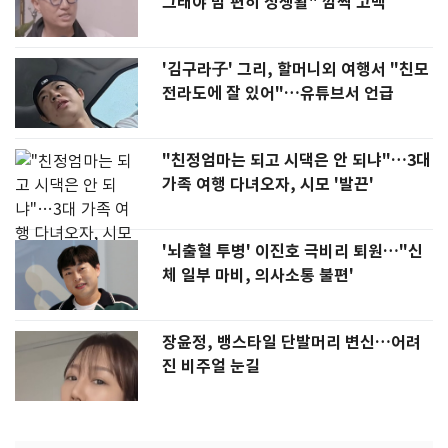
그래야 맘 편히 성생활" 깜짝 고백
'김구라子' 그리, 할머니외 여행서 "친모
전라도에 잘 있어"…유튜브서 언급
"친정엄마는 되고 시댁은 안 되냐"…3대
가족 여행 다녀오자, 시모 '발끈'
'뇌출혈 투병' 이진호 극비리 퇴원…"신
체 일부 마비, 의사소통 불편'
장윤정, 뱅스타일 단발머리 변신…어려
진 비주얼 눈길