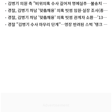
협박 혐의
김병기 의원 측 "비위의혹 수사 길어져 명예실추…불송치 서
둘러달라"
경찰, 김병기 차남 '맞춤채용' 의혹 빗썸 임원·실장 조사(종
합)
경찰, 김병기 차남 '맞춤채용' 의혹 빗썸 관계자 소환…'13개
의혹' 수사 막바지
경찰 "김병기 수사 마무리 단계"…영장 반려된 스벅 '탱크 데
이' 강제수사 검토