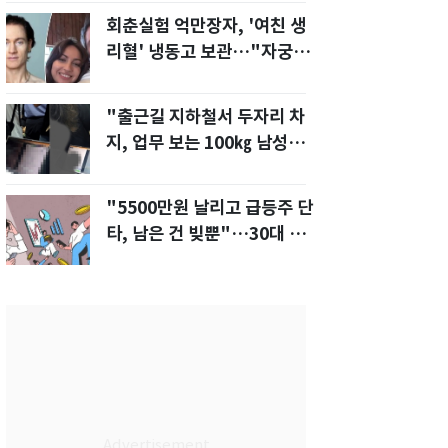
회춘실험 억만장자, '여친 생
리혈' 냉동고 보관…"자궁 내
부 궁금해"
"출근길 지하철서 두자리 차
지, 업무 보는 100㎏ 남성…
부딪히면 신경질"
"5500만원 날리고 급등주 단
타, 남은 건 빚뿐"…30대 여
성 파혼 위기