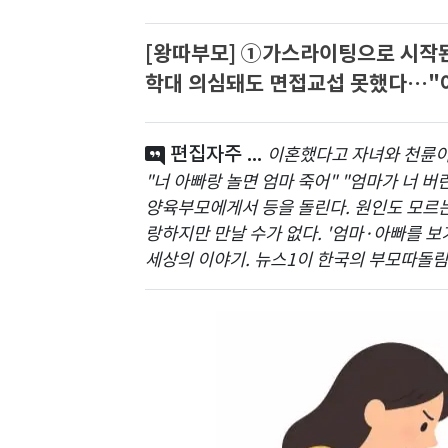
[왕따부모] ①가스라이팅으로 시작된
학대 의심돼도 면접교섭 못했다…"
편집자주 ...
이혼했다고 자녀와 천륜이 
"너 아빠랑 놀면 엄마 죽어" "엄마가 너 
양육부모에게서 등을 돌린다. 원인도 모르는 
랑하지만 만날 수가 없다. '엄마·아빠를 보
세상의 이야기. 뉴스1이 한국의 부모따돌림 