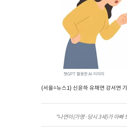
챗GPT 활용한 AI 이미지
(서울=뉴스1) 신윤하 유채연 강서연 
"나연이(가명·당시 3세)가 아빠 