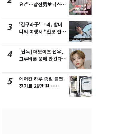
요?"…삼전男♥닉스女
속…전국 곳곳
3:3 단체소개팅 예능 화
날씨]
제
'김구라子' 그리, 할머
[단독] 경찰,
3
8
니외 여행서 "친모 전라
제작사 회장
도에 잘 있어"…유튜브
시장법 위반
서 언급
[단독] 더보이즈 선우,
[단독]중수
4
9
그루비룸 품에 안긴다…
수사관 경력
앳에어리어와 전속계약
진…법무사·
택' 유지
에어컨 하루 종일 틀면
전남광주 화
5
10
전기료 29만 원…
교통사고로 
450kWh 넘으면 '요금
지…6명 부
폭탄'