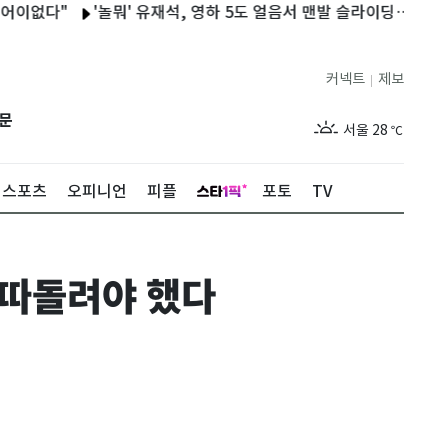
다"
'놀뭐' 유재석, 영하 5도 얼음서 맨발 슬라이딩…괴성 폭발
커넥트
제보
|
제주
29
℃
문
서울
28
℃
부산
28
℃
스포츠
오피니언
피플
포토
TV
대구
29
℃
인천
29
℃
 따돌려야 했다
광주
28
℃
대전
27
℃
울산
28
℃
강릉
21
℃
제주
29
℃