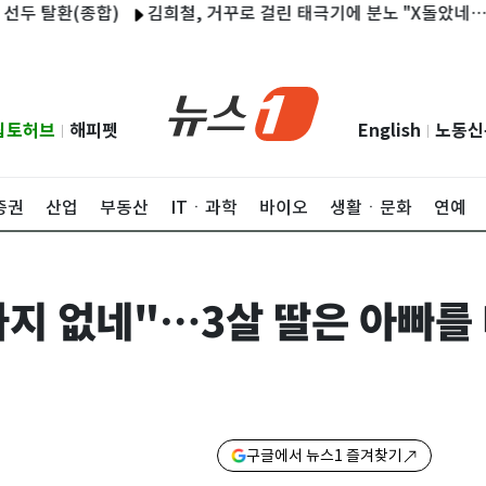
탈환(종합)
김희철, 거꾸로 걸린 태극기에 분노 "X돌았네…어이없
립토허브
해피펫
English
노동신
|
|
증권
산업
부동산
ITㆍ과학
바이오
생활ㆍ문화
연예
가지 없네"…3살 딸은 아빠를
구글에서 뉴스1 즐겨찾기