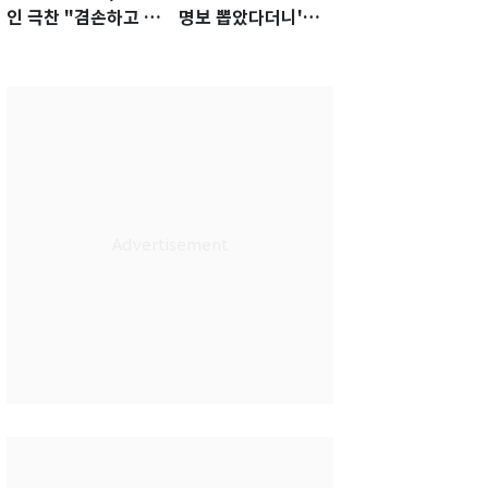
인 극찬 "겸손하고 노
명보 뽑았다더니'…2
력하는 선수…좋은
년 만에 말 바꾼 이임
첫인상"
생