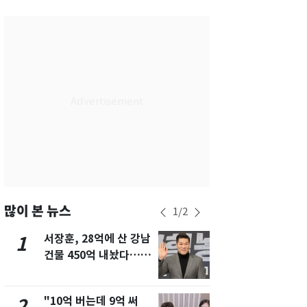
서울
28
℃
부산
28
℃
대구
29
℃
인천
29
℃
광주
28
℃
대전
27
℃
울산
28
℃
강릉
21
℃
많이 본 뉴스
1
/
2
제주
29
℃
서장훈, 28억에 산 강남
13호 태풍 '
1
6
건물 450억 내놨다…세
키나와·가고
후 차익 280억 '잭팟'
근…26만명
"10억 버는데 9억 써
낮 최고 37
2
7