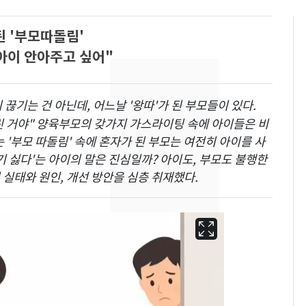
 '부모따돌림'
아이 안아주고 싶어"
끊기는 건 아닌데, 어느날 '왕따'가 된 부모들이 있다.
버린 거야" 양육부모의 갖가지 가스라이팅 속에 아이들은 비
'부모 따돌림' 속에 혼자가 된 부모는 여전히 아이를 사
기 싫다'는 아이의 말은 진심일까? 아이도, 부모도 불행한
실태와 원인, 개선 방안을 심층 취재했다.
13호 태풍 '돌핀' 日오
6
키나와·가고시마현 접
근…26만명 대피령
낮 최고 37도 폭염 계
7