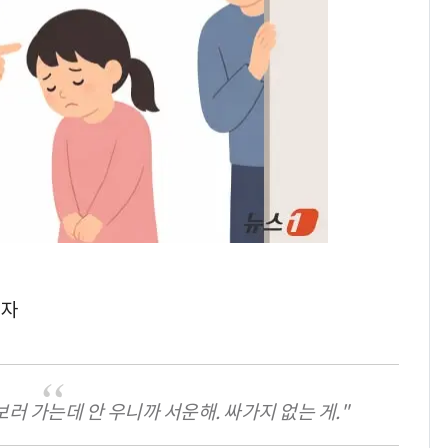
속…전국 곳곳 비 [오늘
날씨]
[단독] 경찰, '김부장'
8
제작사 회장 수사…자본
시장법 위반 의혹
[단독]중수청 가는 검찰
9
수사관 경력 합산 추
진…법무사·집행관 '혜
택' 유지
전남광주 화정역 인근서
10
교통사고로 40대 심정
기자
지…6명 부상
보러 가는데 안 우니까 서운해. 싸가지 없는 게."