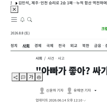
김민석, 제주·인천 승리로 2승 1패…누적 합산 역전하며 선두 
크
2026.8.8 (토)
사회
정치
경제
국제
전국
외교
북한
금융ㆍ
사회
사건ㆍ사고
"아빠가 좋아? 싸
가
신윤하 기자
유채연 기자
업데이트 2026.06.14 오후 12:10