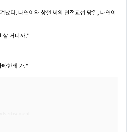
쫓겨났다. 나연이와 상철 씨의 면접교섭 당일, 나연이
 살 거니까."
아빠한테 가."