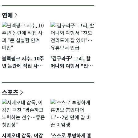
연예
블랙핑크 지수, 10주
'김구라子' 그리, 할
년 논란에 직접 사과
머니외 여행서 "친모
"큰 섭섭함 안겨 미
전라도에 잘 있어"…
안"
유튜브서 언급
스포츠
시메오네 감독, 이강
'스스로 투명하게 홍