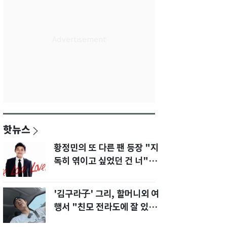
핫뉴스
황정민의 또 다른 팬 등장 "지
독히 엮이고 싶었던 건 너" 폭
로녀 직격
'김구라子' 그리, 할머니외 여
행서 "친모 전라도에 잘 있
어"…유튜브서 언급