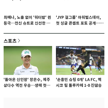
최예나, 노출 없이 '워터밤' 퀸
'JYP 걸그룹' 아워벌스데이,
등극…전신 슈트로 신선한 충
첫 싱글 콘셉트 포토 공개…청
격 [N샷]
량·키치
스포츠
'돌아온 신인왕' 장은수, 제주
'손흥민 슈팅 0개' LA FC, 멕
삼다수 역전 우승…생애 첫승
시코 팀 톨루카에 1-0 진땀승
감격