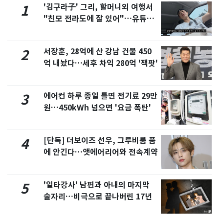
'김구라子' 그리, 할머니외 여행서
1
"친모 전라도에 잘 있어"…유튜브
서 언급
서장훈, 28억에 산 강남 건물 450
2
억 내놨다…세후 차익 280억 '잭팟'
에어컨 하루 종일 틀면 전기료 29만
3
원…450kWh 넘으면 '요금 폭탄'
[단독] 더보이즈 선우, 그루비룸 품
4
에 안긴다…앳에어리어와 전속계약
'일타강사' 남편과 아내의 마지막
5
술자리…비극으로 끝나버린 17년