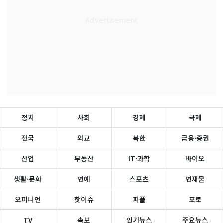
정치
사회
경제
국제
전국
외교
북한
금융·증권
산업
부동산
IT·과학
바이오
생활·문화
연예
스포츠
연재물
오피니언
핫이슈
피플
포토
TV
속보
인기뉴스
주요뉴스