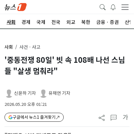
치
사회
경제
국제
전국
외교
북한
금융ㆍ증권
산업
사회
사건ㆍ사고
'중동전쟁 80일' 빗 속 108배 나선 스님
들 "살생 멈춰라"
신윤하 기자
유채연 기자
2026.05.20 오후 01:21
가
구글에서 뉴스1 즐겨찾기