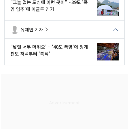
"그늘 없는 도심에 이런 곳이"…39도 '폭
염 입추'에 이글루 인기
유채연 기자
"낮엔 너무 더워요"…'40도 폭염'에 청계
천도 저녁부터 '북적'