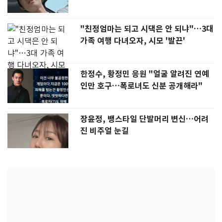
"친정엄마는 되고 시댁은 안 되냐"…3대
가족 여행 다녀오자, 시모 '발끈'
한정수, 황정민 응원 "얼굴 알려진 연예
인만 호구…폭로녀도 신분 공개해라"
장윤정, 뱅스타일 단발머리 변신…어려
진 비주얼 눈길