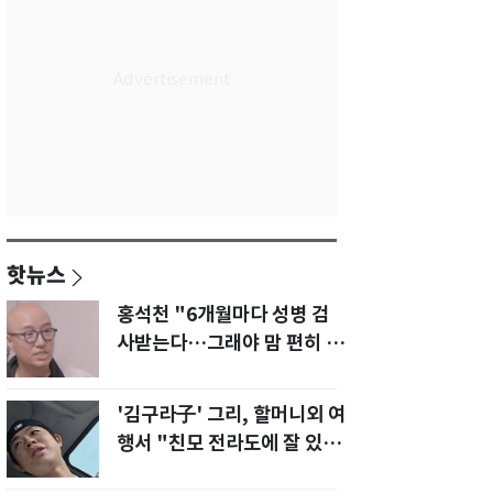
핫뉴스
홍석천 "6개월마다 성병 검
사받는다…그래야 맘 편히 성
생활" 깜짝 고백
'김구라子' 그리, 할머니외 여
행서 "친모 전라도에 잘 있
어"…유튜브서 언급