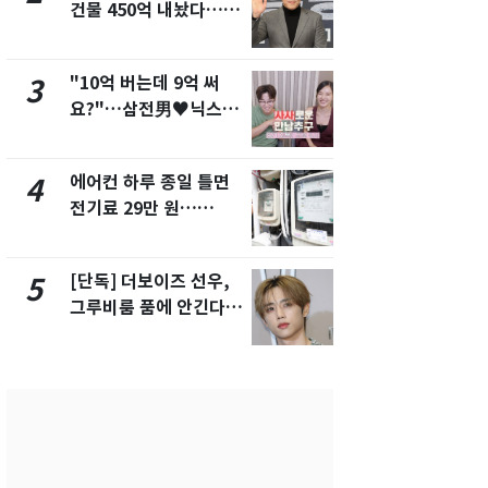
건물 450억 내놨다…세
친 생리혈' 냉동고 보
후 차익 280억 '잭팟'
관…"자궁 
해"
"10억 버는데 9억 써
'일타강사' 
3
8
요?"…삼전男♥닉스女
의 마지막 
3:3 단체소개팅 예능 화
으로 끝나버린
제
에어컨 하루 종일 틀면
[단독] 경찰,
4
9
전기료 29만 원…
제작사 회장
450kWh 넘으면 '요금
시장법 위반
폭탄'
[단독] 더보이즈 선우,
13호 태풍 '
5
10
그루비룸 품에 안긴다…
키나와·가고
앳에어리어와 전속계약
근…26만명