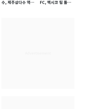
수, 제주삼다수 역전
FC, 멕시코 팀 톨루
우승…생애 첫승 감
카에 1-0 진땀승
격