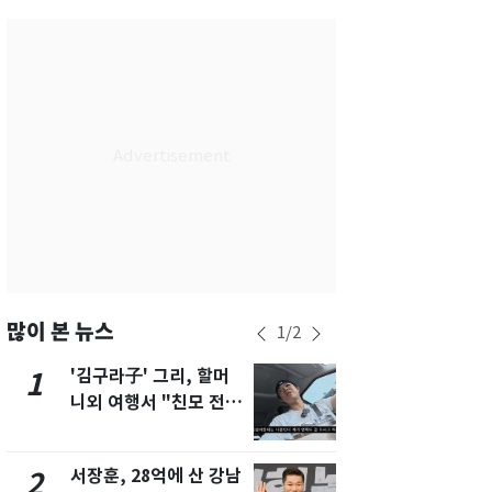
부산
25
℃
대구
28
℃
인천
30
℃
광주
33
℃
대전
30
℃
울산
24
℃
강릉
22
℃
제주
29
℃
많이 본 뉴스
1
/
2
'김구라子' 그리, 할머
'심판 성접대
1
6
니외 여행서 "친모 전라
었다…축구
도에 잘 있어"…유튜브
에 부인 3회 
서 언급
서장훈, 28억에 산 강남
회춘실험 억만
2
7