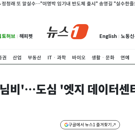
또 말실수…"이명박 임기내 반도체 출시" 송영길 "실수한줄도 몰라"
립토허브
해피펫
English
노동신
|
|
증권
산업
부동산
ITㆍ과학
바이오
생활ㆍ문화
연예
값 님비'…도심 '엣지 데이터센
구글에서 뉴스1 즐겨찾기