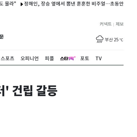
정해인, 장승 옆에서 뽐낸 훈훈한 비주얼…초동안 [N샷]
장원
제주
29
℃
커넥트
제보
|
서울
28
℃
문
부산
25
℃
대구
28
℃
스포츠
오피니언
피플
포토
TV
인천
30
℃
광주
33
℃
터' 건립 갈등
대전
30
℃
울산
24
℃
강릉
22
℃
제주
29
℃
서울
28
℃