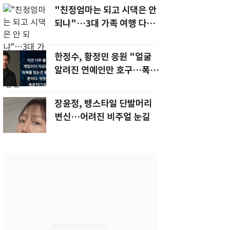
"친정엄마는 되고 시댁은 안
되냐"…3대 가족 여행 다녀
오자, 시모 '발끈'
한정수, 황정민 응원 "얼굴
알려진 연예인만 호구…폭로
녀도 신분 공개해라"
장윤정, 뱅스타일 단발머리
변신…어려진 비주얼 눈길