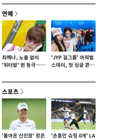
연예
최예나, 노출 없이
'JYP 걸그룹' 아워벌
'워터밤' 퀸 등극…전
스데이, 첫 싱글 콘셉
신 슈트로 신선한 충
트 포토 공개…청량·
격 [N샷]
키치
스포츠
'돌아온 신인왕' 장은
'손흥민 슈팅 0개' LA