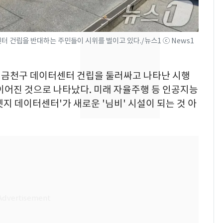
친 생리혈' 냉동고 보
관…"자궁 내부 궁금
해"
'일타강사' 남편과 아내
8
센터 건립을 반대하는 주민들이 시위를 벌이고 있다./뉴스1 ⓒ News1
의 마지막 술자리…비극
으로 끝나버린 17년
서울 금천구 데이터센터 건립을 둘러싸고 나타난 시행
[단독] 경찰, '김부장'
9
이어진 것으로 나타났다. 미래 자율주행 등 인공지능
제작사 회장 수사…자본
엣지 데이터센터'가 새로운 '님비' 시설이 되는 것 아
시장법 위반 의혹
13호 태풍 '돌핀' 日오
10
키나와·가고시마현 접
근…26만명 대피령