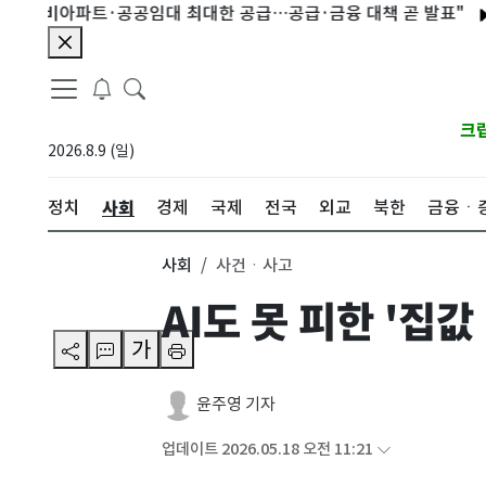
비아파트·공공임대 최대한 공급…공급·금융 대책 곧 발표"
정청래 
크
2026.8.9 (일)
사회
정치
경제
국제
전국
외교
북한
금융ㆍ
사회
사건ㆍ사고
AI도 못 피한 '집
가
윤주영 기자
업데이트 2026.05.18 오전 11:21