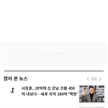
많이 본 뉴스
1
/
2
서장훈, 28억에 산 강남 건물 450
1
억 내놨다…세후 차익 280억 '잭팟'