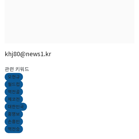
khj80@news1.kr
관련 키워드
오현규
월드컵
역전골
체코전
대한민국
홍명보
손흥민
역전승