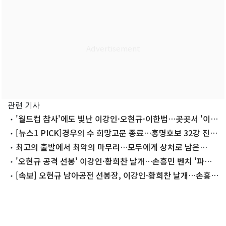
관련 기사
'월드컵 참사'에도 빛난 이강인·오현규·이한범…곳곳서 '이
적설'
[뉴스1 PICK]경우의 수 희망고문 종료…홍명호보 32강 진출
실패
최고의 출발에서 최악의 마무리…모두에게 상처로 남은
2026 월드컵
'오현규 공격 선봉' 이강인·황희찬 날개…손흥민 벤치 '파격
라인업'
[속보] 오현규 남아공전 선봉장, 이강인·황희찬 날개…손흥
민 벤치 대기