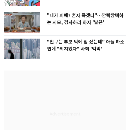
"내가 치매? 혼자 죽겠다"…깜빡깜빡하
는 시모, 검사하라 하자 '발끈'
"친구는 부모 덕에 집 샀는데" 아들 하소
연에 "죄지었다" 사죄 '먹먹'