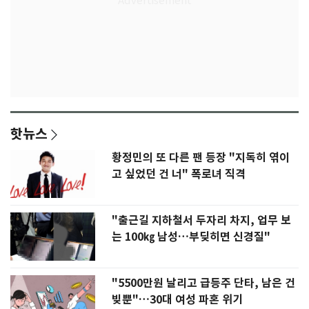
핫뉴스
황정민의 또 다른 팬 등장 "지독히 엮이
고 싶었던 건 너" 폭로녀 직격
"출근길 지하철서 두자리 차지, 업무 보
는 100㎏ 남성…부딪히면 신경질"
"5500만원 날리고 급등주 단타, 남은 건
빚뿐"…30대 여성 파혼 위기