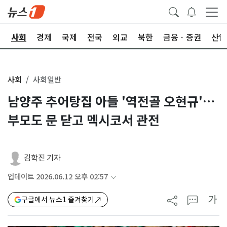
치
사회
경제
국제
전국
외교
북한
금융ㆍ증권
산업
사회
사회일반
남양주 추어탕집 아들 '역전골 오현규'…
부모도 문 닫고 멕시코서 관전
김학진 기자
업데이트 2026.06.12 오후 02:57
가
구글에서 뉴스1 즐겨찾기