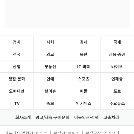
정치
사회
경제
국제
전국
외교
북한
금융·증권
산업
부동산
IT·과학
바이오
생활·문화
연예
스포츠
연재물
오피니언
핫이슈
피플
포토
TV
속보
인기뉴스
주요뉴스
회사소개
광고/제휴·구매문의
이용약관·정책
고충처리
대표이사/발행인 : 이영섭
|
편집인 : 채원배
|
편집국장 : 김기성
|