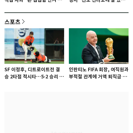
직접 사과 "큰 섭섭함 안겨 미
행서 "친모 전라도에 잘 있
안"
어"…유튜브서 언급
스포츠
SF 이정후, 디트로이트전 결
인판티노 FIFA 회장, 여직원과
승 2타점 적시타…5-2 승리 견
부적절 관계에 거액 퇴직금 지
인
급 논란