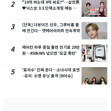
"10억 버는데 9억 써요?"…삼전男
2
♥닉스女 3:3 단체소개팅 예능 화
제
[단독] 더보이즈 선우, 그루비룸 품
3
에 안긴다…앳에어리어와 전속계약
에어컨 하루 종일 틀면 전기료 29만
4
원…450kWh 넘으면 '요금 폭탄'
'효리수' 진짜 온다…소녀시대 효연
5
·유리·수영 유닛 출격 [N이슈]