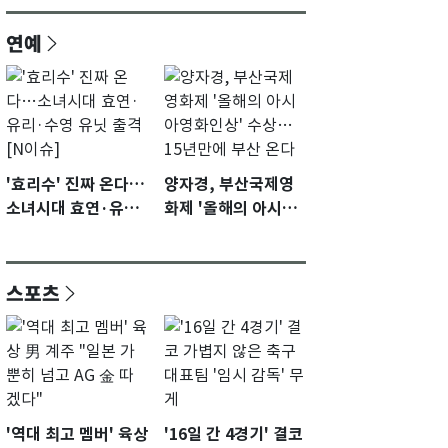
연예
'효리수' 진짜 온다…
양자경, 부산국제영
소녀시대 효연·유리·
화제 '올해의 아시아
수영 유닛 출격 [N이
영화인상' 수상…15
슈]
년만에 부산 온다
스포츠
'역대 최고 멤버' 육상
'16일 간 4경기' 결코