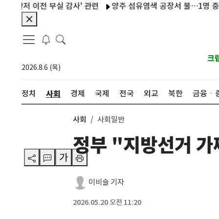
저 이전 부실 감사' 관련
양주 섬유염색 공장서 불…1명 중상·3명
크
2026.8.6 (목)
사회
정치
경제
국제
전국
외교
북한
금융ㆍ
사회
사회일반
정부 "지방선거 
가
이비슬 기자
2026.05.20 오전 11:20