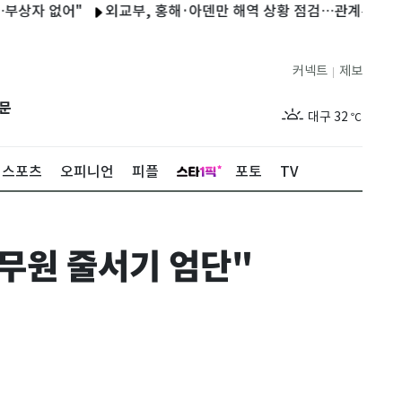
 없어"
외교부, 홍해·아덴만 해역 상황 점검…관계부처·공관 합
서울
32
℃
부산
28
℃
커넥트
제보
|
대구
32
℃
문
인천
32
℃
광주
27
℃
스포츠
오피니언
피플
포토
TV
대전
32
℃
울산
28
℃
무원 줄서기 엄단"
강릉
26
℃
제주
28
℃
서울
32
℃
부산
28
℃