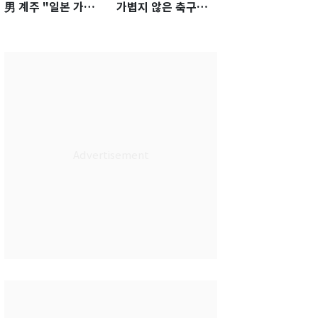
男 계주 "일본 가뿐히
가볍지 않은 축구대
넘고 AG 金 따겠다"
표팀 '임시 감독' 무게