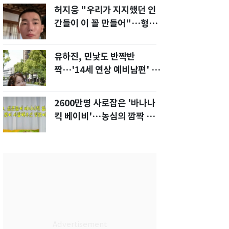
허지웅 "우리가 지지했던 인
간들이 이 꼴 만들어"…형소
법 개정안에 발끈
유하진, 민낯도 반짝반
짝…'14세 연상 예비남편' 강
균성이 반한 청순 미모
2600만명 사로잡은 '바나나
킥 베이비'…농심의 깜짝 선
물