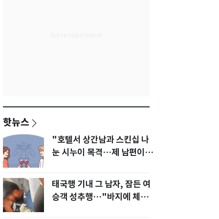
핫뉴스
"호텔서 상간남과 스킨십 나
눈 시누이 목격…제 남편이
입 다물라 하네요"
태국행 기내 그 남자, 잠든 여
승객 성추행…"바지에 체액
까지 묻었다"