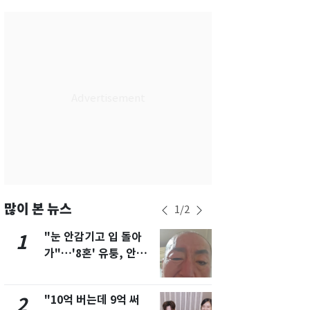
대구
32
℃
인천
32
℃
광주
27
℃
대전
32
℃
울산
28
℃
강릉
26
℃
제주
28
℃
많이 본 뉴스
1
/
2
"눈 안감기고 입 돌아
삼성전자·S
1
6
가"…'8혼' 유퉁, 안면
"주주 환원 
마비 근황 유튜브서 공
확대할 것" 
개
"10억 버는데 9억 써
펄펄 끓는 서
2
7