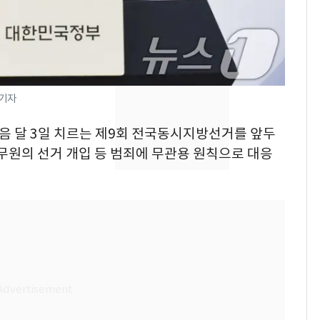
돌파하나…한낮 39도
폭염[오늘날씨]
SK하이닉스 또 프리마
8
켓 하한가…달랑 11주
에 시초가 소동
 기자
[단독]"이번 역은 신논
9
다음 달 3일 치르는 제9회 전국동시지방선거를 앞두
현, 토스역입니다"…서
무원의 선거 개입 등 범죄에 무관용 원칙으로 대응
울 지하철에 토스 이름
새겼다
전남광주통합특별시 정
10
무부시장 후보 백승주·
윤난실 지명