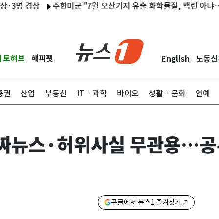
 경상
주한미군 "7월 오산기지 유출 화학물질, 백린 아냐…부상자
립토허브
해피펫
English
노동신
|
|
증권
산업
부동산
ITㆍ과학
바이오
생활ㆍ문화
연예
가짜뉴스·허위사실 무관용…공
구글에서 뉴스1 즐겨찾기