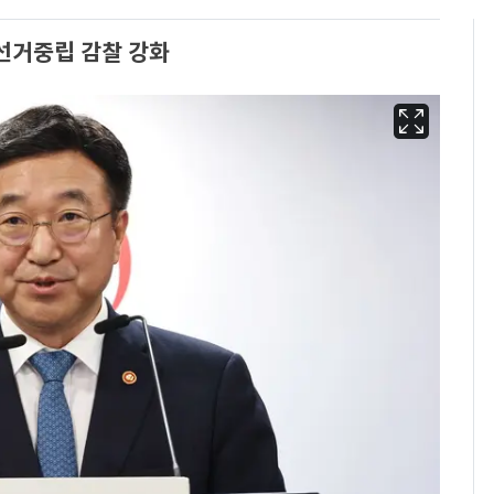
선거중립 감찰 강화
삼성전자·SK하이닉스
6
"주주 환원 의미 있게
확대할 것" 약속
펄펄 끓는 서울, 40도
7