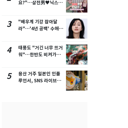
요?"…삼전男♥닉스女
돌파하나…한
3:3 단체소개팅 예능 화
폭염[오늘날
제
"배우계 기강 잡아달
SK하이닉스
3
8
라"…'4년 공백' 수애,
켓 하한가…
SNS 오픈·프로필 공개
에 시초가 
화제
태풍도 "거긴 너무 뜨거
[단독]"이번
4
9
워"…한반도 비켜가는
현, 토스역
'돌핀'과 '찬홈'
울 지하철에
새겼다
용산 거주 일본인 인플
전남광주통
5
10
루언서, SNS 라이브방
무부시장 후
송 도중 사망
윤난실 지명