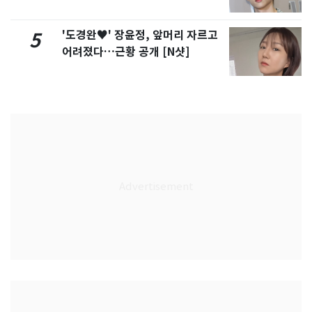
'도경완♥' 장윤정, 앞머리 자르고
5
어려졌다…근황 공개 [N샷]