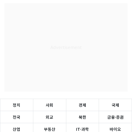
정치
사회
경제
국제
전국
외교
북한
금융·증권
산업
부동산
IT·과학
바이오