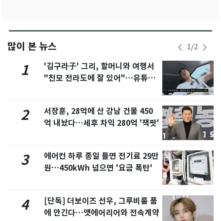
많이 본 뉴스
1
/
2
'김구라子' 그리, 할머니와 여행서
1
"친모 전라도에 잘 있어"…유튜브
서 언급
서장훈, 28억에 산 강남 건물 450
2
억 내놨다…세후 차익 280억 '잭팟'
에어컨 하루 종일 틀면 전기료 29만
3
원…450kWh 넘으면 '요금 폭탄'
[단독] 더보이즈 선우, 그루비룸 품
4
에 안긴다…앳에어리어와 전속계약