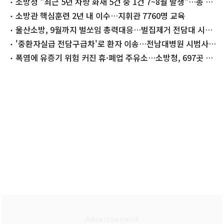
소방청 "최근 5년 차량 화재 5건 중 1건 7~8월 발생"…총 1
만 8417건
소방관 핵심훈련 2년 내 이수…지휘관 7760명 교육
울산소방, 9월까지 벌쏘임 총력대응…벌집제거 전담대 시범
운영
'중환자실급 전담구급차'로 환자 이송…전남대병원 시범사업
선정
폭염에 유증기 위험 커진 휴·폐업 주유소…소방청, 697곳 전
수검사