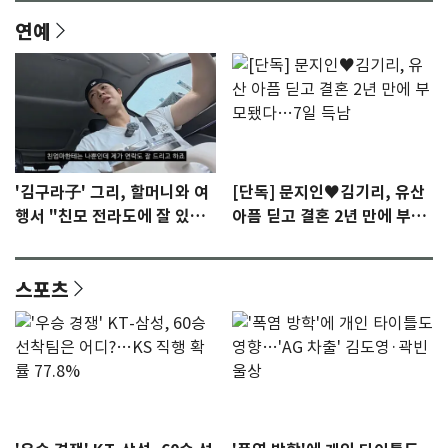
연예
'김구라子' 그리, 할머니와 여
[단독] 문지인♥김기리, 유산
행서 "친모 전라도에 잘 있
아픔 딛고 결혼 2년 만에 부모
어"…유튜브서 언급
됐다…7일 득남
스포츠