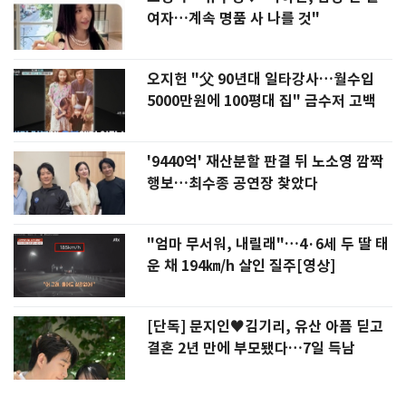
여자…계속 명품 사 나를 것"
오지헌 "父 90년대 일타강사…월수입
5000만원에 100평대 집" 금수저 고백
'9440억' 재산분할 판결 뒤 노소영 깜짝
행보…최수종 공연장 찾았다
"엄마 무서워, 내릴래"…4·6세 두 딸 태
운 채 194㎞/h 살인 질주[영상]
[단독] 문지인♥김기리, 유산 아픔 딛고
결혼 2년 만에 부모됐다…7일 득남