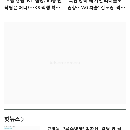
'우승 경쟁' KT-삼성, 60승 선
'폭염 방학'에 개인 타이틀도
착팀은 어디?…KS 직행 확률
영향…'AG 차출' 김도영·곽빈
77.8%
울상
핫뉴스
고영욱 "'류수영♥' 박하선, 감당 안 될