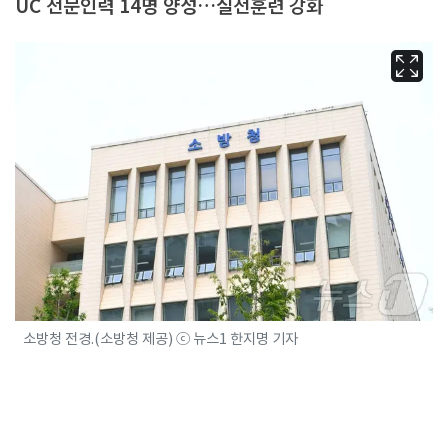
UC 전문인력 14명 양성…실전훈련 강화
소방청 전경.(소방청 제공) ⓒ 뉴스1 한지명 기자