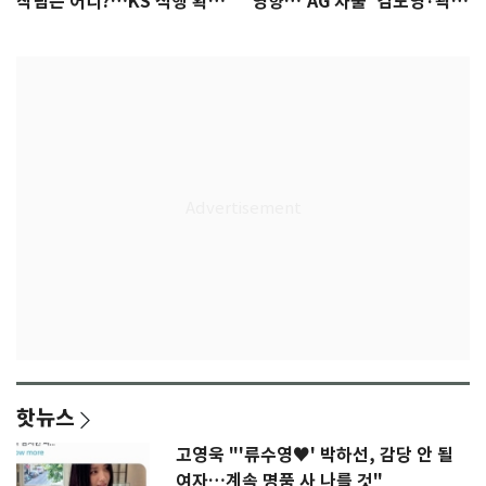
착팀은 어디?…KS 직행 확률
영향…'AG 차출' 김도영·곽빈
77.8%
울상
핫뉴스
고영욱 "'류수영♥' 박하선, 감당 안 될
여자…계속 명품 사 나를 것"