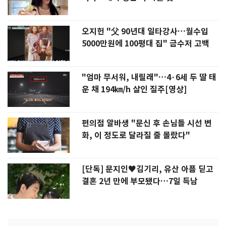
오지헌 "父 90년대 일타강사…월수입
5000만원에 100평대 집" 금수저 고백
"엄마 무서워, 내릴래"…4·6세 두 딸 태
운 채 194㎞/h 살인 질주[영상]
편의점 알바생 "문신 후 손님들 시선 변
화, 이 정도로 달라질 줄 몰랐다"
[단독] 문지인♥김기리, 유산 아픔 딛고
결혼 2년 만에 부모됐다…7일 득남