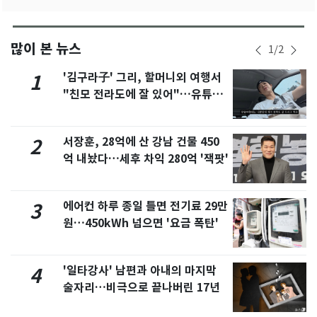
많이 본 뉴스
1
/
2
'김구라子' 그리, 할머니외 여행서
1
"친모 전라도에 잘 있어"…유튜브
서 언급
서장훈, 28억에 산 강남 건물 450
2
억 내놨다…세후 차익 280억 '잭팟'
에어컨 하루 종일 틀면 전기료 29만
3
원…450kWh 넘으면 '요금 폭탄'
'일타강사' 남편과 아내의 마지막
4
술자리…비극으로 끝나버린 17년