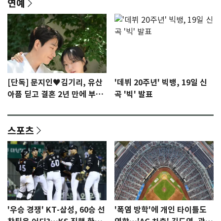
연예
[단독] 문지인♥김기리, 유산
'데뷔 20주년' 빅뱅, 19일 신
아픔 딛고 결혼 2년 만에 부모
곡 '빅' 발표
됐다…7일 득남
스포츠
'우승 경쟁' KT-삼성, 60승 선
'폭염 방학'에 개인 타이틀도