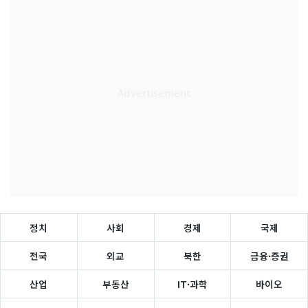
정치
사회
경제
국제
전국
외교
북한
금융·증권
산업
부동산
IT·과학
바이오