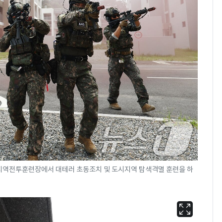
시지역전투훈련장에서 대테러 초동조치 및 도시지역 탐색격멸 훈련을 하