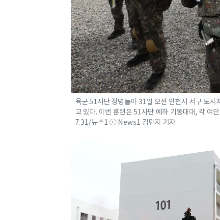
육군 51사단 장병들이 31일 오전 인천시 서구 도
고 있다. 이번 훈련은 51사단 예하 기동대대, 각 여단
7.31/뉴스1 ⓒ News1 김민지 기자