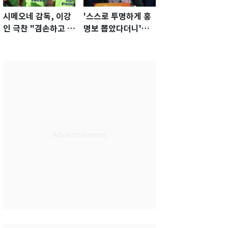
시메오네 감독, 이강
'스스로 투명하게 홍
인 극찬 "겸손하고 노
명보 뽑았다더니'…2
력하는 선수…좋은
년 만에 말 바꾼 이임
첫인상"
생