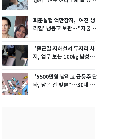
행서 "친모 전라도에 잘 있
어"…유튜브서 언급
회춘실험 억만장자, '여친 생
리혈' 냉동고 보관…"자궁 내
부 궁금해"
"출근길 지하철서 두자리 차
지, 업무 보는 100㎏ 남성…
부딪히면 신경질"
"5500만원 날리고 급등주 단
타, 남은 건 빚뿐"…30대 여
성 파혼 위기