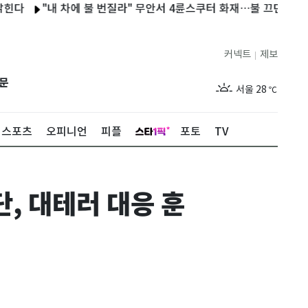
 차에 불 번질라" 무안서 4륜스쿠터 화재…불 끄던 60대 화상
日,
커넥트
제보
|
제주
29
℃
문
서울
28
℃
부산
28
℃
스포츠
오피니언
피플
포토
TV
대구
29
℃
인천
29
℃
단, 대테러 대응 훈
광주
28
℃
대전
27
℃
울산
28
℃
강릉
21
℃
제주
29
℃