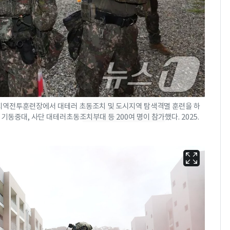
낮 최고 37도 폭염 계
7
속…전국 곳곳 비 [오늘
날씨]
[단독] 경찰, '김부장'
8
제작사 회장 수사…자본
시장법 위반 의혹
시지역전투훈련장에서 대테러 초동조치 및 도시지역 탐색격멸 훈련을 하
[단독]중수청 가는 검찰
9
 기동중대, 사단 대테러초동조치부대 등 200여 명이 참가했다. 2025.
수사관 경력 합산 추
진…법무사·집행관 '혜
택' 유지
전남광주 화정역 인근서
10
교통사고로 40대 심정
지…6명 부상