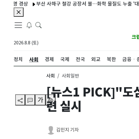
상
부산 사하구 철강 공장서 불…화학 물질도 누출 '대응 1단계'
크
2026.8.8 (토)
사회
정치
경제
국제
전국
외교
북한
금융ㆍ
사회
사회일반
[뉴스1 PICK]"
가
련 실시
김민지 기자