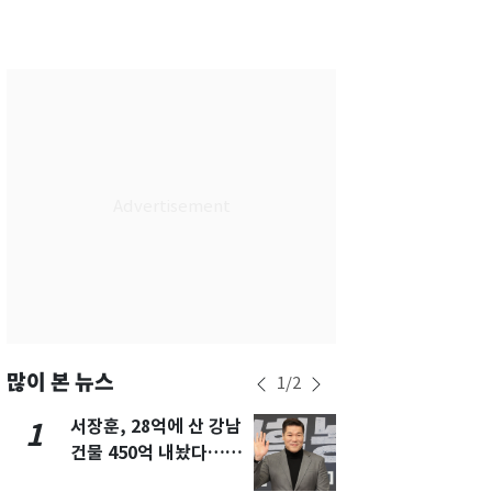
서울
28
℃
부산
28
℃
대구
29
℃
인천
29
℃
광주
28
℃
대전
27
℃
울산
28
℃
강릉
21
℃
제주
29
℃
많이 본 뉴스
1
/
2
서장훈, 28억에 산 강남
13호 태풍 '
1
6
건물 450억 내놨다…세
키나와·가고
후 차익 280억 '잭팟'
근…26만명