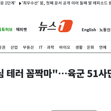
'최우수산' 붐, 첫째 윤서 공개 이어 둘째 딸 에피소드 밝힌다
"내
립토허브
해피펫
English
노동신
|
|
증권
산업
부동산
ITㆍ과학
바이오
생활ㆍ문화
연예
도심 테러 꼼짝마"…육군 51사