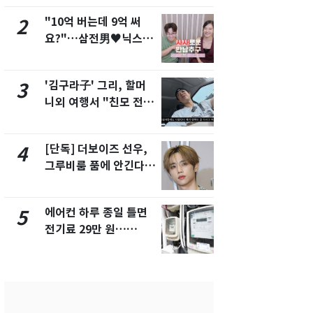
"10억 버는데 9억 써
낮 최고 37
2
7
요?"…삼전男♥닉스女
속…전국 곳곳
3:3 단체소개팅 예능 화
날씨]
제
'김구라子' 그리, 할머
[단독] 경찰,
3
8
니외 여행서 "친모 전라
제작사 회장
도에 잘 있어"…유튜브
시장법 위반
서 언급
[단독] 더보이즈 선우,
[단독]중수
4
9
그루비룸 품에 안긴다…
수사관 경력
앳에어리어와 전속계약
진…법무사·
택' 유지
에어컨 하루 종일 틀면
전남광주 화
5
10
전기료 29만 원…
교통사고로 
450kWh 넘으면 '요금
지…6명 부
폭탄'