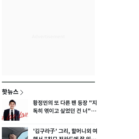
핫뉴스
황정민의 또 다른 팬 등장 "지
독히 엮이고 싶었던 건 너" 폭
로녀 직격
'김구라子' 그리, 할머니외 여