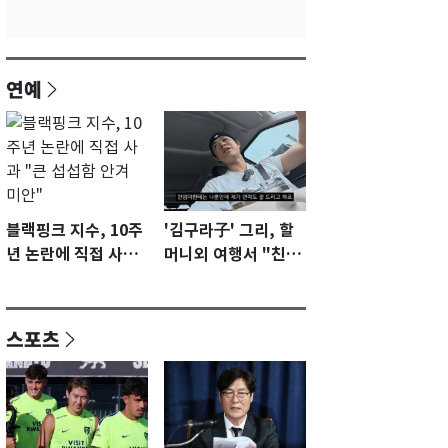
연예
블랙핑크 지수, 10주
'김구라子' 그리, 할
년 논란에 직접 사과
머니외 여행서 "친모
"큰 섭섭함 안겨 미
전라도에 잘 있어"…
안"
유튜브서 언급
스포츠