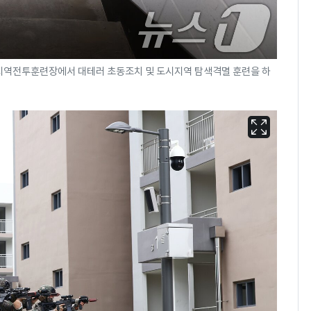
시지역전투훈련장에서 대테러 초동조치 및 도시지역 탐색격멸 훈련을 하