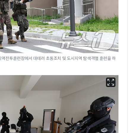
시지역전투훈련장에서 대테러 초동조치 및 도시지역 탐색격멸 훈련을 하