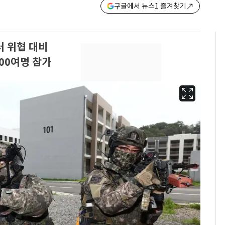
구글에서 뉴스1 즐겨찾기
 위협 대비
00여명 참가
13호 태풍 '돌핀' 日오
6
키나와·가고시마현 접
근…26만명 대피령