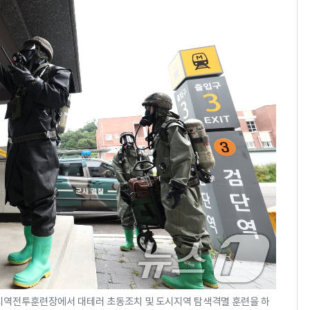
시지역전투훈련장에서 대테러 초동조치 및 도시지역 탐색격멸 훈련을 하