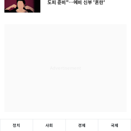
도피 준비"…예비 신부 '혼란'
정치
사회
경제
국제