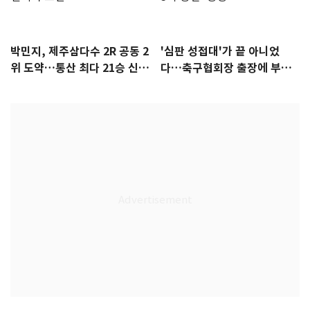
박민지, 제주삼다수 2R 공동 2
'심판 성접대'가 끝 아니었
위 도약…통산 최다 21승 신기
다…축구협회장 출장에 부인
록 도전
3회 동반 '펑펑'