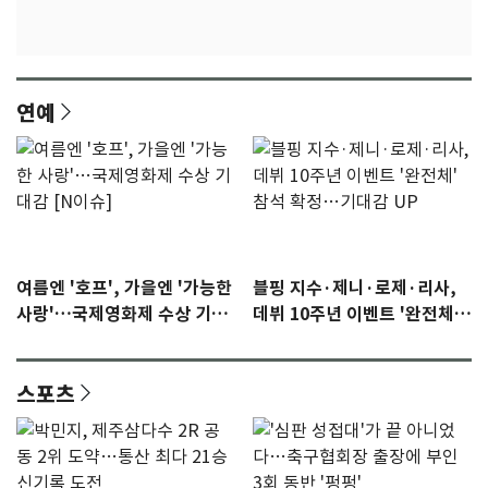
연예
여름엔 '호프', 가을엔 '가능한
블핑 지수·제니·로제·리사,
사랑'…국제영화제 수상 기대
데뷔 10주년 이벤트 '완전체'
감 [N이슈]
참석 확정…기대감 UP
스포츠