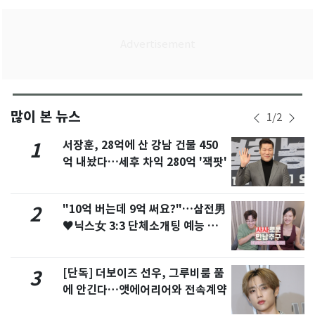
많이 본 뉴스
1
/
2
서장훈, 28억에 산 강남 건물 450
1
억 내놨다…세후 차익 280억 '잭팟'
"10억 버는데 9억 써요?"…삼전男
2
♥닉스女 3:3 단체소개팅 예능 화
제
[단독] 더보이즈 선우, 그루비룸 품
3
에 안긴다…앳에어리어와 전속계약