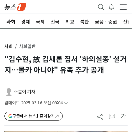
치
사회
경제
국제
전국
외교
북한
금융ㆍ증권
산업
사회
사회일반
"김수현, 故 김새론 집서 '하의실종' 설거
지…몰카 아니야" 유족 추가 공개
소봄이 기자
업데이트 2025.03.16 오전 09:04
가
구글에서 뉴스1 즐겨찾기