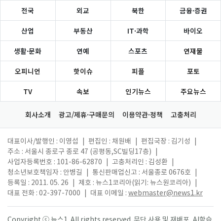
전국
외교
북한
금융·증권
산업
부동산
IT·과학
바이오
생활·문화
연예
스포츠
연재물
오피니언
핫이슈
피플
포토
TV
속보
인기뉴스
주요뉴스
회사소개
광고/제휴·구매문의
이용약관·정책
고충처리
대표이사/발행인 : 이영섭
|
편집인 : 채원배
|
편집국장 : 김기성
|
주소 : 서울시 종로구 종로 47 (공평동,SC빌딩17층)
|
사업자등록번호 : 101-86-62870
|
고충처리인 : 김성환
|
청소년보호책임자 : 안병길
|
통신판매업신고 : 서울종로 0676호
|
등록일 : 2011. 05. 26
|
제호 : 뉴스1코리아(읽기: 뉴스원코리아)
|
대표 전화 : 02-397-7000
|
대표 이메일 :
webmaster@news1.kr
Copyright ⓒ 뉴스1. All rights reserved. 무단 사용 및 재배포, AI학습