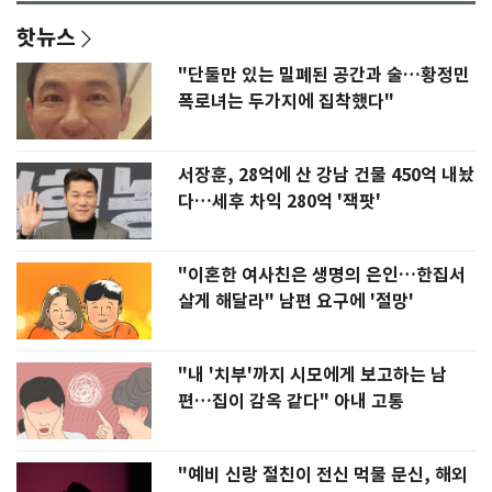
핫뉴스
"단둘만 있는 밀폐된 공간과 술…황정민
폭로녀는 두가지에 집착했다"
서장훈, 28억에 산 강남 건물 450억 내놨
다…세후 차익 280억 '잭팟'
"이혼한 여사친은 생명의 은인…한집서
살게 해달라" 남편 요구에 '절망'
"내 '치부'까지 시모에게 보고하는 남
편…집이 감옥 같다" 아내 고통
"예비 신랑 절친이 전신 먹물 문신, 해외