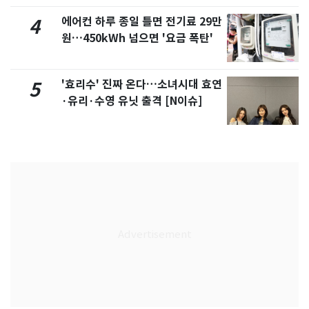
에어컨 하루 종일 틀면 전기료 29만
4
원…450kWh 넘으면 '요금 폭탄'
'효리수' 진짜 온다…소녀시대 효연
5
·유리·수영 유닛 출격 [N이슈]