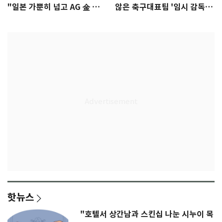
"일본 가뿐히 넘고 AG 金 따겠
않은 축구대표팀 '임시 감독'
다"
무게
핫뉴스
"호텔서 상간남과 스킨십 나눈 시누이 목