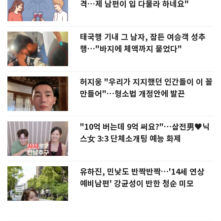
격…제 남편이 입 다물라 하네요"
태국행 기내 그 남자, 잠든 여승객 성추
행…"바지에 체액까지 묻었다"
허지웅 "우리가 지지했던 인간들이 이 꼴
만들어"…형소법 개정안에 발끈
"10억 버는데 9억 써요?"…삼전男♥닉
스女 3:3 단체소개팅 예능 화제
유하진, 민낯도 반짝반짝…'14세 연상
예비남편' 강균성이 반한 청순 미모