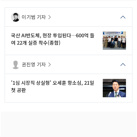
이기범 기자
국산 AI반도체, 현장 투입된다…600억 들
여 22개 실증 착수(종합)
권진영 기자
'1심 시장직 상실형' 오세훈 항소심, 21일
첫 공판