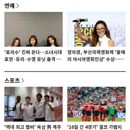
연예
'효리수' 진짜 온다…소녀시대
양자경, 부산국제영화제 '올해
효연·유리·수영 유닛 출격 [N
의 아시아영화인상' 수상…15
이슈]
년만에 부산 온다
스포츠
'역대 최고 멤버' 육상 男 계주
'16일 간 4경기' 결코 가볍지