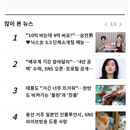
많이 본 뉴스
1
/
2
"10억 버는데 9억 써요?"…삼전男
1
♥닉스女 3:3 단체소개팅 예능 화
제
"배우계 기강 잡아달라"…'4년 공
2
백' 수애, SNS 오픈·프로필 공개
화제
태풍도 "거긴 너무 뜨거워"…한반
3
도 비켜가는 '돌핀'과 '찬홈'
용산 거주 일본인 인플루언서, SNS
4
라이브방송 도중 사망