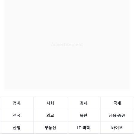
정치
사회
경제
국제
전국
외교
북한
금융·증권
산업
부동산
IT·과학
바이오