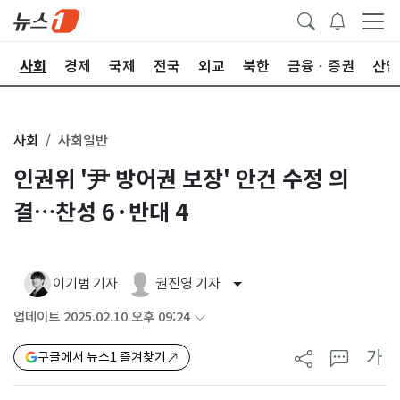
치
사회
경제
국제
전국
외교
북한
금융ㆍ증권
산업
사회
사회일반
인권위 '尹 방어권 보장' 안건 수정 의
결…찬성 6·반대 4
이기범 기자
권진영 기자
업데이트 2025.02.10 오후 09:24
가
구글에서 뉴스1 즐겨찾기