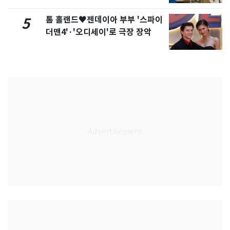
톰 홀랜드♥젠데이아 부부 '스파이
5
더맨4'·'오디세이'로 극장 장악