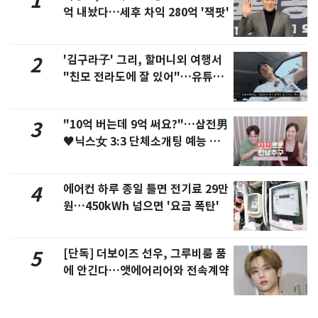
1
억 내놨다…세후 차익 280억 '잭팟'
'김구라子' 그리, 할머니외 여행서
2
"친모 전라도에 잘 있어"…유튜브
서 언급
"10억 버는데 9억 써요?"…삼전男
3
♥닉스女 3:3 단체소개팅 예능 화
제
에어컨 하루 종일 틀면 전기료 29만
4
원…450kWh 넘으면 '요금 폭탄'
[단독] 더보이즈 선우, 그루비룸 품
5
에 안긴다…앳에어리어와 전속계약