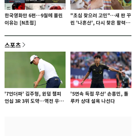
한국영화만 6편…9월에 몰린
"초심 찾으려 고민"…새 판 꾸
이유는 [N초점]
린 '나혼산', 다시 찾은 활력
[N초점]
스포츠
'7언더파' 김주형, 윈덤 챔피
'5연속 득점 무산' 손흥민, 톨
언십 3R 3위 도약…역전 우승
루카 상대 설욕 나선다
정조준(종합)