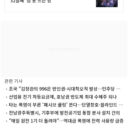
32일째 '잠 못 드는 밤'
관련 기사
조국 "김정관의 996은 반인권·시대착오적 발상…민주당 생
각은 뭐냐"
산업용 전기 차등요금제, 호남권 반도체 최대 수혜주 되나
타는 폭염이 부른 '패시브 쿨링' 뜬다…단열창호·블라인드 인
기
전남광주특별시, 기후부에 발전공기업 통합 본사 설치 건의
"매일 원전 1기 더 돌려야"…역대급 폭염에 전력 사용량 급증