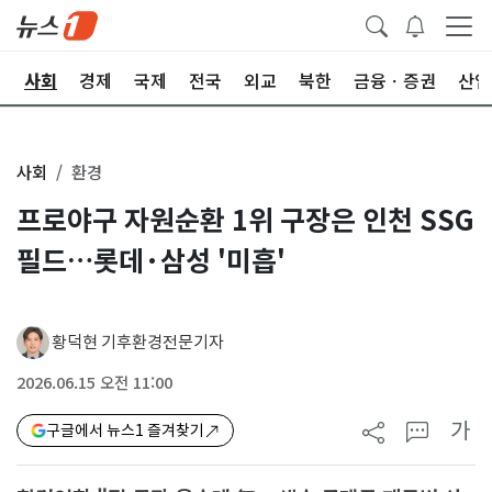
치
사회
경제
국제
전국
외교
북한
금융ㆍ증권
산업
사회
환경
프로야구 자원순환 1위 구장은 인천 SSG
필드…롯데·삼성 '미흡'
황덕현 기후환경전문기자
2026.06.15 오전 11:00
가
구글에서 뉴스1 즐겨찾기