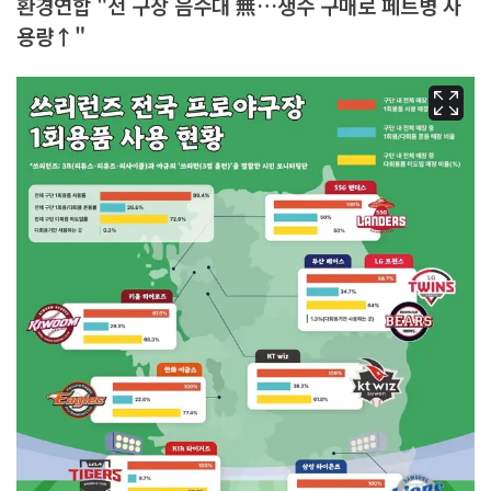
환경연합 "전 구장 음수대 無…생수 구매로 페트병 사
용량↑"