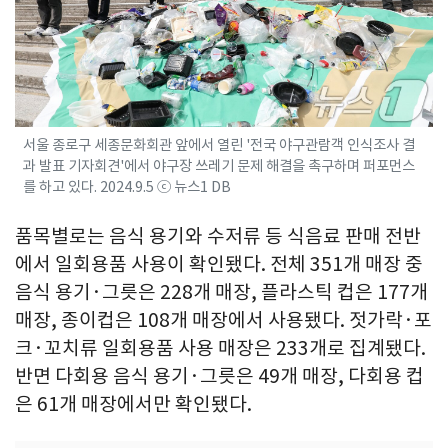
서울 종로구 세종문화회관 앞에서 열린 '전국 야구관람객 인식조사 결
과 발표 기자회견'에서 야구장 쓰레기 문제 해결을 촉구하며 퍼포먼스
를 하고 있다. 2024.9.5 ⓒ 뉴스1 DB
품목별로는 음식 용기와 수저류 등 식음료 판매 전반
에서 일회용품 사용이 확인됐다. 전체 351개 매장 중
음식 용기·그릇은 228개 매장, 플라스틱 컵은 177개
매장, 종이컵은 108개 매장에서 사용됐다. 젓가락·포
크·꼬치류 일회용품 사용 매장은 233개로 집계됐다.
반면 다회용 음식 용기·그릇은 49개 매장, 다회용 컵
은 61개 매장에서만 확인됐다.