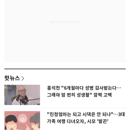
핫뉴스
홍석천 "6개월마다 성병 검사받는다…
그래야 맘 편히 성생활" 깜짝 고백
"친정엄마는 되고 시댁은 안 되냐"…3대
가족 여행 다녀오자, 시모 '발끈'