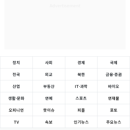
정치
사회
경제
국제
전국
외교
북한
금융·증권
산업
부동산
IT·과학
바이오
생활·문화
연예
스포츠
연재물
오피니언
핫이슈
피플
포토
TV
속보
인기뉴스
주요뉴스