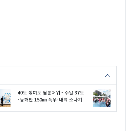
40도 꺾여도 찜통더위…주말 37도
·동해안 150㎜ 폭우·내륙 소나기