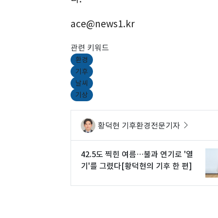
ace@news1.kr
관련 키워드
환경
기후
날씨
기상
황덕현 기후환경전문기자
42.5도 찍힌 여름…불과 연기로 '열
기'를 그렸다[황덕현의 기후 한 편]