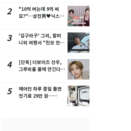
"10억 버는데 9억 써
낮 최고 37
2
7
요?"…삼전男♥닉스女
속…전국 곳곳
3:3 단체소개팅 예능 화
날씨]
제
'김구라子' 그리, 할머
[단독] 경찰,
3
8
니외 여행서 "친모 전라
제작사 회장
도에 잘 있어"…유튜브
시장법 위반
서 언급
[단독] 더보이즈 선우,
[단독]중수
4
9
그루비룸 품에 안긴다…
수사관 경력
앳에어리어와 전속계약
진…법무사·
택' 유지
에어컨 하루 종일 틀면
전남광주 화
5
10
전기료 29만 원…
교통사고로 
450kWh 넘으면 '요금
지…6명 부
폭탄'