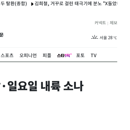
(종합)
김희철, 거꾸로 걸린 태극기에 분노 "X돌았네…어이없다
커넥트
제보
|
제주
29
℃
문
서울
28
℃
부산
28
℃
스포츠
오피니언
피플
포토
TV
대구
29
℃
인천
29
℃
남·일요일 내륙 소나
광주
28
℃
대전
27
℃
울산
28
℃
강릉
21
℃
제주
29
℃