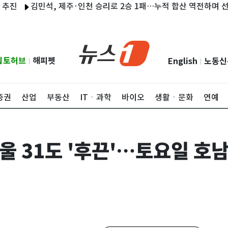
김민석, 제주·인천 승리로 2승 1패…누적 합산 역전하며 선두 탈환
립토허브
해피펫
English
노동신
|
|
증권
산업
부동산
ITㆍ과학
바이오
생활ㆍ문화
연예
서울 31도 '후끈'…토요일 호