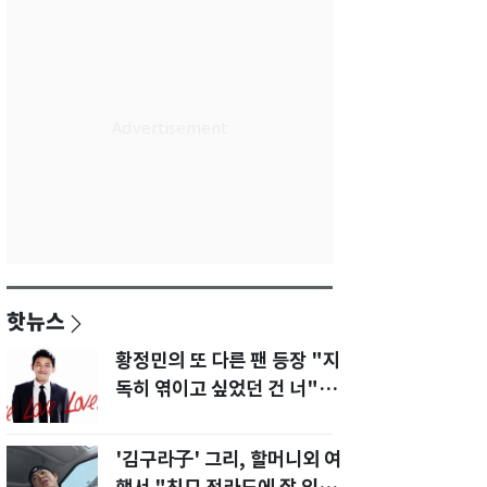
핫뉴스
황정민의 또 다른 팬 등장 "지
독히 엮이고 싶었던 건 너" 폭
로녀 직격
'김구라子' 그리, 할머니외 여