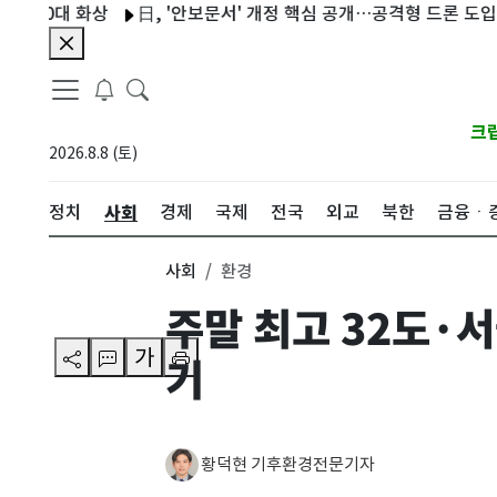
0대 화상
日, '안보문서' 개정 핵심 공개…공격형 드론 도입 추진
크
2026.8.8 (토)
사회
정치
경제
국제
전국
외교
북한
금융ㆍ
사회
환경
주말 최고 32도·
가
기
황덕현 기후환경전문기자