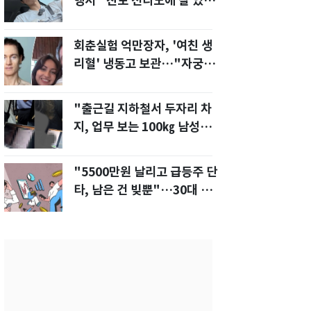
행서 "친모 전라도에 잘 있
어"…유튜브서 언급
회춘실험 억만장자, '여친 생
리혈' 냉동고 보관…"자궁 내
부 궁금해"
"출근길 지하철서 두자리 차
지, 업무 보는 100㎏ 남성…
부딪히면 신경질"
"5500만원 날리고 급등주 단
타, 남은 건 빚뿐"…30대 여
성 파혼 위기