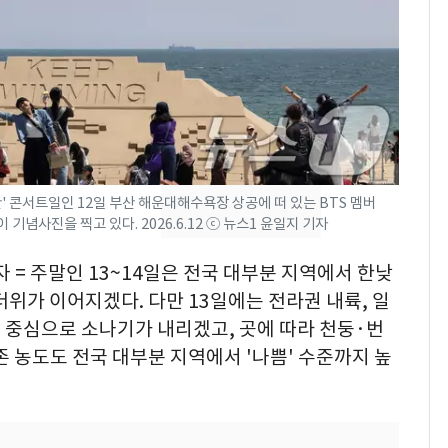
낮 최고 37도 폭염 계
7
속…전국 곳곳 비 [오늘
날씨]
[단독] 경찰, '김부장'
8
제작사 회장 수사…자본
시장법 위반 의혹
산' 콘서트일인 12일 부산 해운대해수욕장 상공에 떠 있는 BTS 멤버
[단독]중수청 가는 검찰
9
념사진을 찍고 있다. 2026.6.12 ⓒ 뉴스1 윤일지 기자
수사관 경력 합산 추
진…법무사·집행관 '혜
 = 주말인 13~14일은 전국 대부분 지역에서 한낮
택' 유지
더위가 이어지겠다. 다만 13일에는 전라권 내륙, 일
전남광주 화정역 인근서
10
 중심으로 소나기가 내리겠고, 곳에 따라 천둥·번
교통사고로 40대 심정
지…6명 부상
존 농도도 전국 대부분 지역에서 '나쁨' 수준까지 높