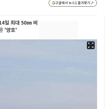
구글에서 뉴스1 즐겨찾기
14일 최대 50㎜ 비
 '양호'
13호 태풍 '돌핀' 日오
6
키나와·가고시마현 접
근…26만명 대피령