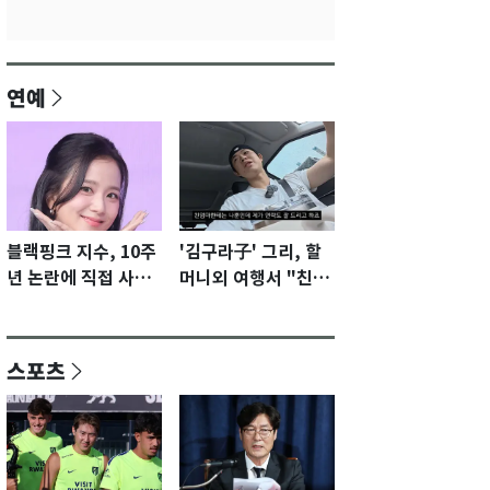
연예
블랙핑크 지수, 10주
'김구라子' 그리, 할
년 논란에 직접 사과
머니외 여행서 "친모
"큰 섭섭함 안겨 미
전라도에 잘 있어"…
안"
유튜브서 언급
스포츠