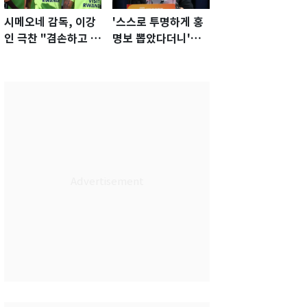
시메오네 감독, 이강
'스스로 투명하게 홍
인 극찬 "겸손하고 노
명보 뽑았다더니'…2
력하는 선수…좋은
년 만에 말 바꾼 이임
첫인상"
생