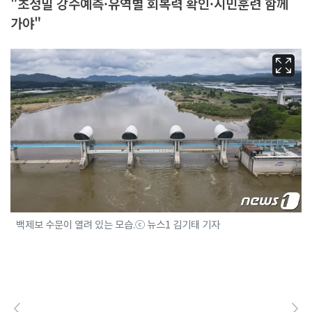
"초정밀 강수예측·유역별 회복력 확인·시민훈련 함께
가야"
백제보 수문이 열려 있는 모습.ⓒ 뉴스1 김기태 기자