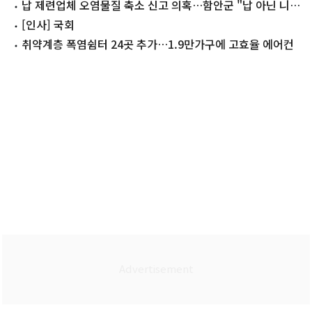
전력 공급
납 제련업체 오염물질 축소 신고 의혹…함안군 "납 아닌 니켈
사업장"
[인사] 국회
취약계층 폭염쉼터 24곳 추가…1.9만가구에 고효율 에어컨