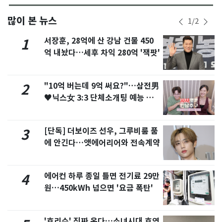
많이 본 뉴스
1
/
2
서장훈, 28억에 산 강남 건물 450
1
억 내놨다…세후 차익 280억 '잭팟'
"10억 버는데 9억 써요?"…삼전男
2
♥닉스女 3:3 단체소개팅 예능 화
제
[단독] 더보이즈 선우, 그루비룸 품
3
에 안긴다…앳에어리어와 전속계약
에어컨 하루 종일 틀면 전기료 29만
4
원…450kWh 넘으면 '요금 폭탄'
'효리수' 진짜 온다…소녀시대 효연