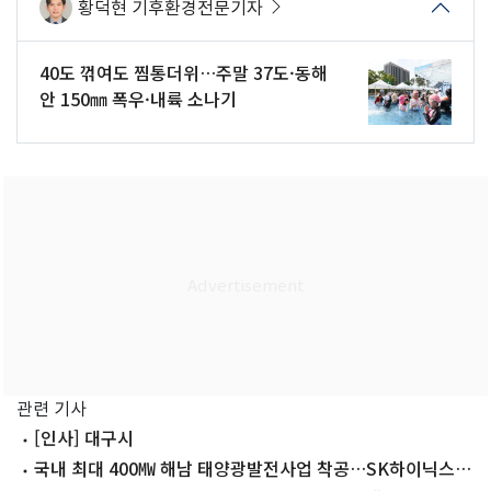
황덕현 기후환경전문기자
40도 꺾여도 찜통더위…주말 37도·동해
안 150㎜ 폭우·내륙 소나기
관련 기사
[인사] 대구시
국내 최대 400㎿ 해남 태양광발전사업 착공…SK하이닉스