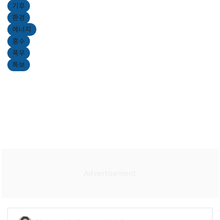
기후
환경
에너지
홍수
폭우
특보