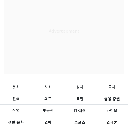
정치
사회
경제
국제
전국
외교
북한
금융·증권
산업
부동산
IT·과학
바이오
생활·문화
연예
스포츠
연재물