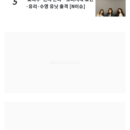
5
·유리·수영 유닛 출격 [N이슈]