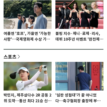
여름엔 '호프', 가을엔 '가능한
블핑 지수·제니·로제·리사,
사랑'…국제영화제 수상 기대
데뷔 10주년 이벤트 '완전체'
감 [N이슈]
참석 확정…기대감 UP
스포츠
박민지, 제주삼다수 2R 공동 2
'심판 성접대'가 끝 아니었
위 도약…통산 최다 21승 신기
다…축구협회장 출장에 부인
록 도전
3회 동반 '펑펑'