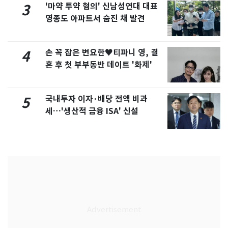
'마약 투약 혐의' 신남성연대 대표
3
영종도 아파트서 숨진 채 발견
손 꼭 잡은 변요한♥티파니 영, 결
4
혼 후 첫 부부동반 데이트 '화제'
국내투자 이자·배당 전액 비과
5
세…'생산적 금융 ISA' 신설