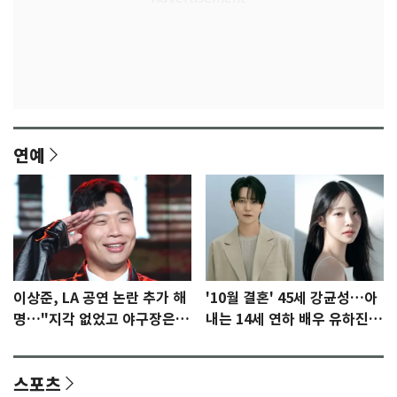
연예
이상준, LA 공연 논란 추가 해
'10월 결혼' 45세 강균성…아
명…"지각 없었고 야구장은
내는 14세 연하 배우 유하진
일부러 갔다" [N이슈]
(종합)
스포츠