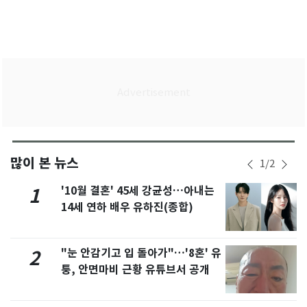
많이 본 뉴스
1
/
2
'10월 결혼' 45세 강균성…아내는
1
14세 연하 배우 유하진(종합)
"눈 안감기고 입 돌아가"…'8혼' 유
2
퉁, 안면마비 근황 유튜브서 공개