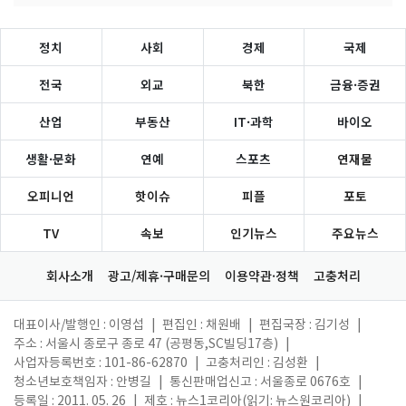
정치
사회
경제
국제
전국
외교
북한
금융·증권
산업
부동산
IT·과학
바이오
생활·문화
연예
스포츠
연재물
오피니언
핫이슈
피플
포토
TV
속보
인기뉴스
주요뉴스
회사소개
광고/제휴·구매문의
이용약관·정책
고충처리
대표이사/발행인 : 이영섭
|
편집인 : 채원배
|
편집국장 : 김기성
|
주소 : 서울시 종로구 종로 47 (공평동,SC빌딩17층)
|
사업자등록번호 : 101-86-62870
|
고충처리인 : 김성환
|
청소년보호책임자 : 안병길
|
통신판매업신고 : 서울종로 0676호
|
등록일 : 2011. 05. 26
|
제호 : 뉴스1코리아(읽기: 뉴스원코리아)
|