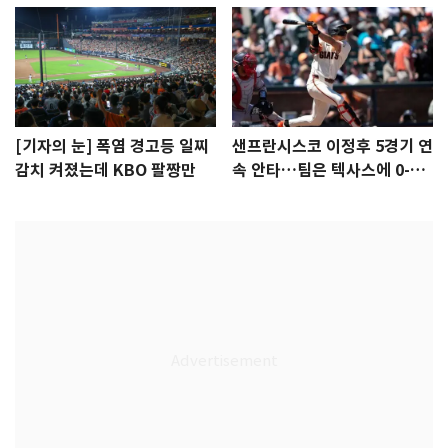
[기자의 눈] 폭염 경고등 일찌
샌프란시스코 이정후 5경기 연
감치 켜졌는데 KBO 팔짱만
속 안타…팀은 텍사스에 0-6
완패