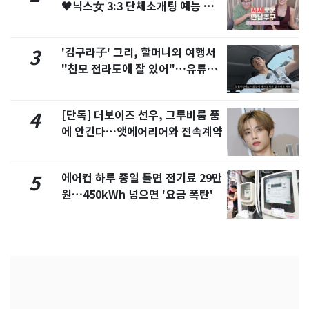
♥닉스女 3:3 단체소개팅 예능 화
제
'김구라子' 그리, 할머니외 여행서
3
"친모 전라도에 잘 있어"…유튜브
서 언급
[단독] 더보이즈 선우, 그루비룸 품
4
에 안긴다…앳에어리어와 전속계약
에어컨 하루 종일 틀면 전기료 29만
5
원…450kWh 넘으면 '요금 폭탄'