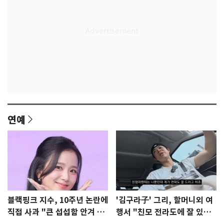
연예
블랙핑크 지수, 10주년 논란에
'김구라子' 그리, 할머니외 여
직접 사과 "큰 섭섭함 안겨 미
행서 "친모 전라도에 잘 있