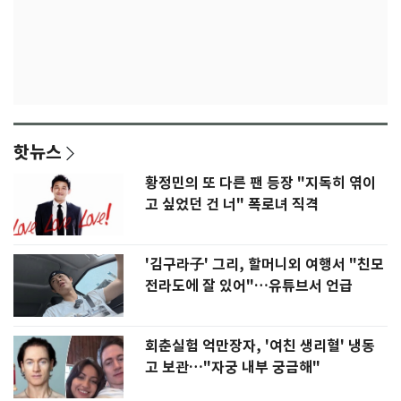
핫뉴스
황정민의 또 다른 팬 등장 "지독히 엮이
고 싶었던 건 너" 폭로녀 직격
'김구라子' 그리, 할머니외 여행서 "친모
전라도에 잘 있어"…유튜브서 언급
회춘실험 억만장자, '여친 생리혈' 냉동
고 보관…"자궁 내부 궁금해"