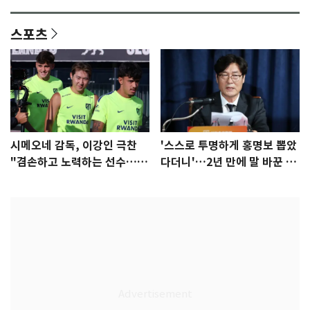
안"
어"…유튜브서 언급
스포츠
시메오네 감독, 이강인 극찬
'스스로 투명하게 홍명보 뽑았
"겸손하고 노력하는 선수…좋
다더니'…2년 만에 말 바꾼 이
은 첫인상"
임생