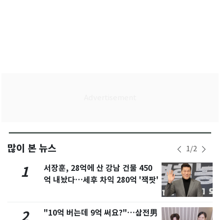
많이 본 뉴스
1
/
2
서장훈, 28억에 산 강남 건물 450
1
억 내놨다…세후 차익 280억 '잭팟'
"10억 버는데 9억 써요?"…삼전男
2