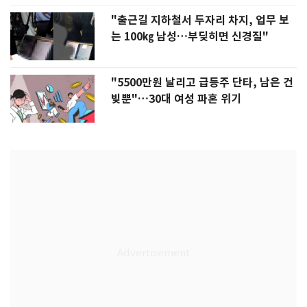
"출근길 지하철서 두자리 차지, 업무 보
는 100㎏ 남성…부딪히면 신경질"
"5500만원 날리고 급등주 단타, 남은 건
빚뿐"…30대 여성 파혼 위기