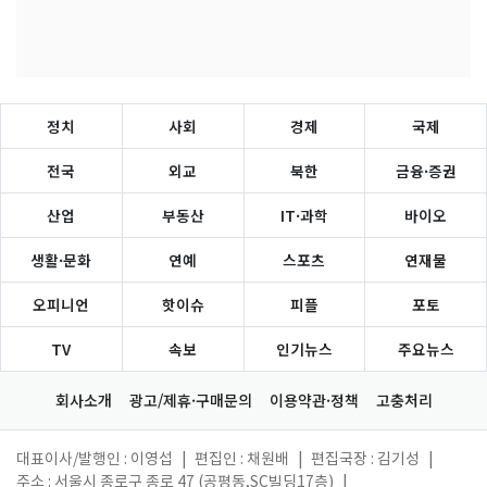
정치
사회
경제
국제
전국
외교
북한
금융·증권
산업
부동산
IT·과학
바이오
생활·문화
연예
스포츠
연재물
오피니언
핫이슈
피플
포토
TV
속보
인기뉴스
주요뉴스
회사소개
광고/제휴·구매문의
이용약관·정책
고충처리
대표이사/발행인 : 이영섭
|
편집인 : 채원배
|
편집국장 : 김기성
|
주소 : 서울시 종로구 종로 47 (공평동,SC빌딩17층)
|