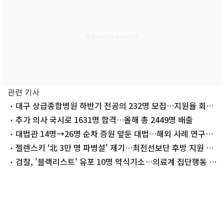
관련 기사
대구 상급종합병원 하반기 전공의 232명 모집…지원율 회복
세 이어질까
추가 의사 국시로 1631명 합격…올해 총 2449명 배출
대법관 14명→26명 순차 증원 앞둔 대법…해외 사례 연구한
다
젤렌스키 '北 3만 명 파병설' 제기…최전선보단 후방 지원 가
능성
검찰, '블랙리스트' 유포 10명 약식기소…의료계 집단행동 수
사 마무리