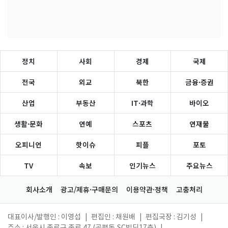
정치
사회
경제
국제
전국
외교
북한
금융·증권
산업
부동산
IT·과학
바이오
생활·문화
연예
스포츠
연재물
오피니언
핫이슈
피플
포토
TV
속보
인기뉴스
주요뉴스
회사소개
광고/제휴·구매문의
이용약관·정책
고충처리
대표이사/발행인 : 이영섭
|
편집인 : 채원배
|
편집국장 : 김기성
|
주소 : 서울시 종로구 종로 47 (공평동,SC빌딩17층)
|