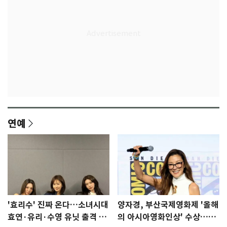
연예
'효리수' 진짜 온다…소녀시대
양자경, 부산국제영화제 '올해
효연·유리·수영 유닛 출격 [N
의 아시아영화인상' 수상…15