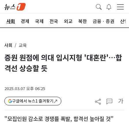
치
사회
경제
국제
전국
외교
북한
금융ㆍ증권
산업
사회
교육
증원 원점에 의대 입시지형 '대혼란'…합
격선 상승할 듯
2025.03.07 오후 06:25
가
구글에서 뉴스1 즐겨찾기
"모집인원 감소로 경쟁률 폭발, 합격선 높아질 것"