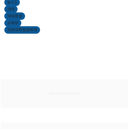
뉴스1
의대
의대증원
교육부
의과대학정원확대