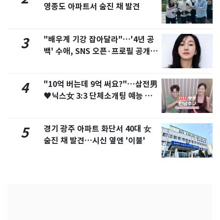
영종도 아파트서 숨진 채 발견
"배우계 기강 잡아달라"…'4년 공
3
백' 수애, SNS 오픈·프로필 공개
화제
"10억 버는데 9억 써요?"…삼전男
4
♥닉스女 3:3 단체소개팅 예능 화
제
경기 광주 아파트 화단서 40대 女
5
숨진 채 발견…시신 옆엔 '이불'