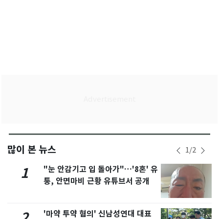
많이 본 뉴스
1
/
2
"눈 안감기고 입 돌아가"…'8혼' 유
1
퉁, 안면마비 근황 유튜브서 공개
'마약 투약 혐의' 신남성연대 대표
2