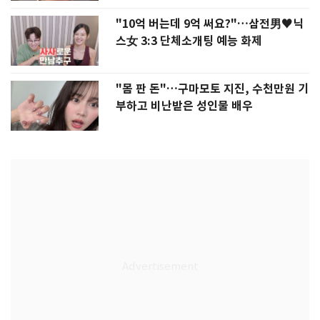
"10억 버는데 9억 써요?"…삼전男♥닉
스女 3:3 단체소개팅 예능 화제
"몸 판 돈"…구마모토 지진, 수천만원 기
부하고 비난받은 성인물 배우