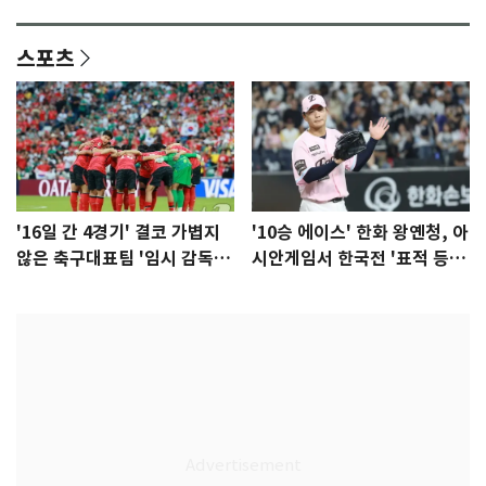
이슈]
년만에 부산 온다
스포츠
'16일 간 4경기' 결코 가볍지
'10승 에이스' 한화 왕옌청, 아
않은 축구대표팀 '임시 감독'
시안게임서 한국전 '표적 등
무게
판' 가능성