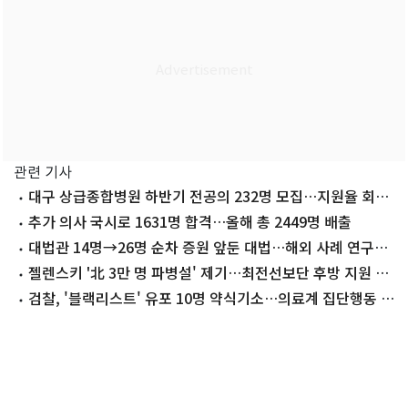
관련 기사
대구 상급종합병원 하반기 전공의 232명 모집…지원율 회복
세 이어질까
추가 의사 국시로 1631명 합격…올해 총 2449명 배출
대법관 14명→26명 순차 증원 앞둔 대법…해외 사례 연구한
다
젤렌스키 '北 3만 명 파병설' 제기…최전선보단 후방 지원 가
능성
검찰, '블랙리스트' 유포 10명 약식기소…의료계 집단행동 수
사 마무리