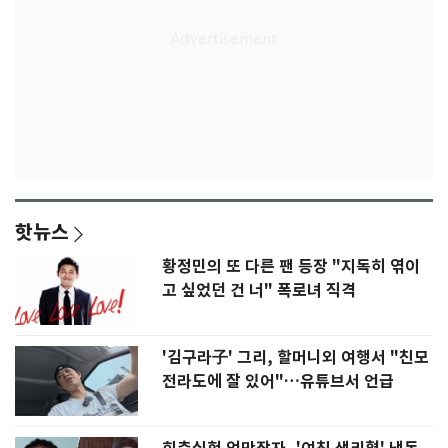
핫뉴스
황정민의 또 다른 팬 등장 "지독히 엮이
고 싶었던 건 너" 폭로녀 직격
'김구라子' 그리, 할머니외 여행서 "친모
전라도에 잘 있어"…유튜브서 언급