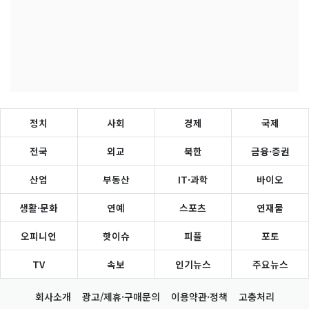
정치
사회
경제
국제
전국
외교
북한
금융·증권
산업
부동산
IT·과학
바이오
생활·문화
연예
스포츠
연재물
오피니언
핫이슈
피플
포토
TV
속보
인기뉴스
주요뉴스
회사소개
광고/제휴·구매문의
이용약관·정책
고충처리