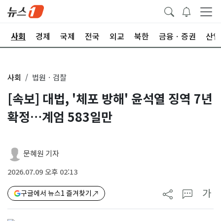
치
사회
경제
국제
전국
외교
북한
금융ㆍ증권
산업
사회
법원ㆍ검찰
[속보] 대법, '체포 방해' 윤석열 징역 7년
확정…계엄 583일만
문혜원 기자
2026.07.09 오후 02:13
가
구글에서 뉴스1 즐겨찾기