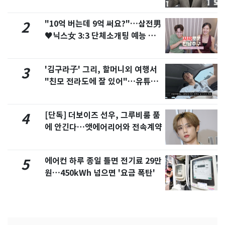
"10억 버는데 9억 써요?"…삼전男
2
♥닉스女 3:3 단체소개팅 예능 화
제
'김구라子' 그리, 할머니외 여행서
3
"친모 전라도에 잘 있어"…유튜브
서 언급
[단독] 더보이즈 선우, 그루비룸 품
4
에 안긴다…앳에어리어와 전속계약
에어컨 하루 종일 틀면 전기료 29만
5
원…450kWh 넘으면 '요금 폭탄'