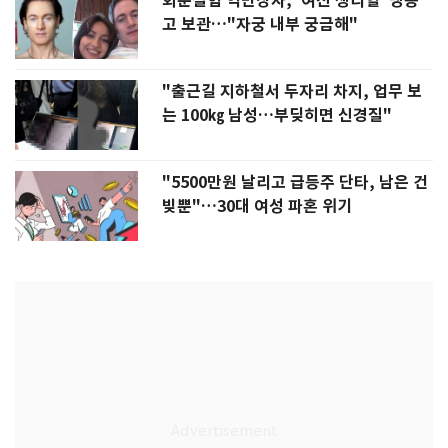
회춘실험 억만장자, '여친 생리혈' 냉동
고 보관…"자궁 내부 궁금해"
"출근길 지하철서 두자리 차지, 업무 보
는 100㎏ 남성…부딪히면 신경질"
"5500만원 날리고 급등주 단타, 남은 건
빚뿐"…30대 여성 파혼 위기