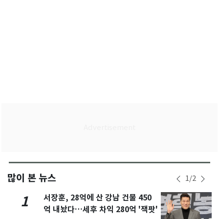
많이 본 뉴스
1
/
2
서장훈, 28억에 산 강남 건물 450
1
억 내놨다…세후 차익 280억 '잭팟'