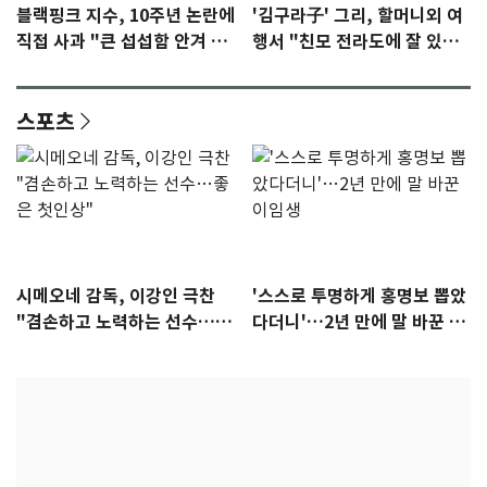
블랙핑크 지수, 10주년 논란에
'김구라子' 그리, 할머니외 여
직접 사과 "큰 섭섭함 안겨 미
행서 "친모 전라도에 잘 있
안"
어"…유튜브서 언급
스포츠
시메오네 감독, 이강인 극찬
'스스로 투명하게 홍명보 뽑았
"겸손하고 노력하는 선수…좋
다더니'…2년 만에 말 바꾼 이
은 첫인상"
임생