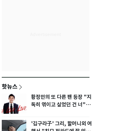
핫뉴스
황정민의 또 다른 팬 등장 "지
독히 엮이고 싶었던 건 너" 폭
로녀 직격
'김구라子' 그리, 할머니외 여