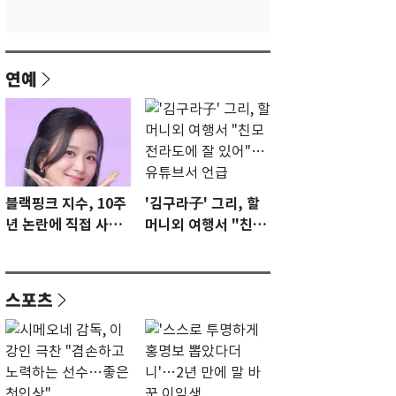
연예
블랙핑크 지수, 10주
'김구라子' 그리, 할
년 논란에 직접 사과
머니외 여행서 "친모
"큰 섭섭함 안겨 미
전라도에 잘 있어"…
안"
유튜브서 언급
스포츠