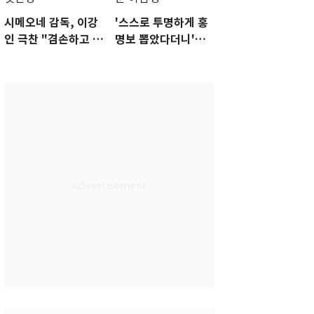
시메오네 감독, 이강
'스스로 투명하게 홍
인 극찬 "겸손하고 노
명보 뽑았다더니'…2
력하는 선수…좋은
년 만에 말 바꾼 이임
첫인상"
생