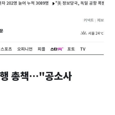
2명 늘어 누적 3089명
"美 정보당국, 독일 공항 폭발물 탑재 드
커넥트
제보
|
제주
29
℃
문
서울
24
℃
부산
28
℃
스포츠
오피니언
피플
포토
TV
대구
27
℃
인천
27
℃
대행 총책…"공소사
광주
28
℃
대전
28
℃
울산
27
℃
강릉
20
℃
제주
29
℃