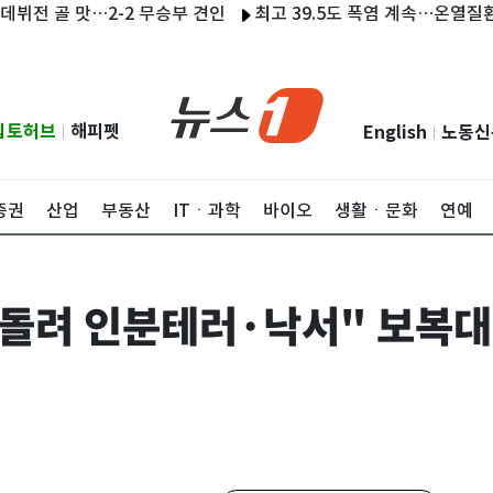
 골 맛…2-2 무승부 견인
최고 39.5도 폭염 계속…온열질환자 20
립토허브
해피펫
English
노동신
|
|
증권
산업
부동산
ITㆍ과학
바이오
생활ㆍ문화
연예
빼돌려 인분테러·낙서" 보복