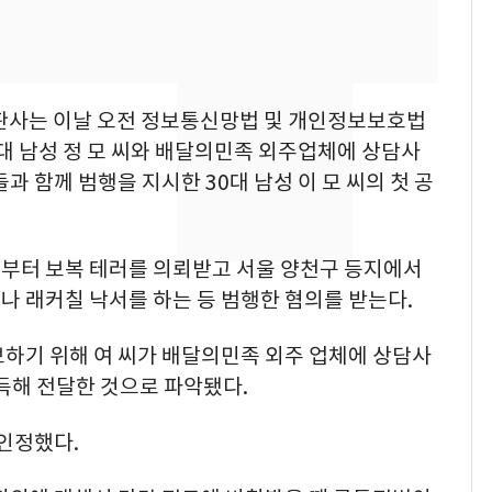
낮 최고 37도 폭염 계
7
속…전국 곳곳 비 [오늘
날씨]
판사는 이날 오전 정보통신망법 및 개인정보보호법
[단독] 경찰, '김부장'
8
0대 남성 정 모 씨와 배달의민족 외주업체에 상담사
제작사 회장 수사…자본
이들과 함께 범행을 지시한 30대 남성 이 모 씨의 첫 공
시장법 위반 의혹
[단독]중수청 가는 검찰
9
수사관 경력 합산 추
부터 보복 테러를 의뢰받고 서울 양천구 등지에서
진…법무사·집행관 '혜
나 래커칠 낙서를 하는 등 범행한 혐의를 받는다.
택' 유지
'심판 성접대'가 끝 아니
10
보하기 위해 여 씨가 배달의민족 외주 업체에 상담사
었다…축구협회장 출장
득해 전달한 것으로 파악됐다.
에 부인 3회 동반 '펑펑'
 인정했다.