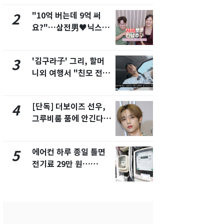
"10억 버는데 9억 써
낮 최고 37
2
7
요?"…삼전男♥닉스女
속…전국 곳곳
3:3 단체소개팅 예능 화
날씨]
제
'김구라子' 그리, 할머
[단독] 경찰,
3
8
니외 여행서 "친모 전라
제작사 회장
도에 잘 있어"…유튜브
시장법 위반
서 언급
[단독] 더보이즈 선우,
[단독]중수
4
9
그루비룸 품에 안긴다…
수사관 경력
앳에어리어와 전속계약
진…법무사·
택' 유지
에어컨 하루 종일 틀면
'심판 성접대
5
10
전기료 29만 원…
었다…축구
450kWh 넘으면 '요금
에 부인 3회 
폭탄'