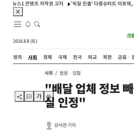
 뉴스1 콘텐츠 저작권 고지
'독일 진출' 다름슈타트 이호재, 데뷔전
크
2026.8.8 (토)
사회
정치
경제
국제
전국
외교
북한
금융ㆍ
사회
법원ㆍ검찰
"배달 업체 정보 
가
실 인정"
강서연 기자