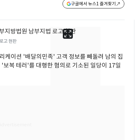
구글에서 뉴스1 즐겨찾기
로고 현판
플리케이션 '배달의민족' 고객 정보를 빼돌려 남의 집
'보복 테러'를 대행한 혐의로 기소된 일당이 17일
13호 태풍 '돌핀' 日오
6
키나와·가고시마현 접
근…26만명 대피령