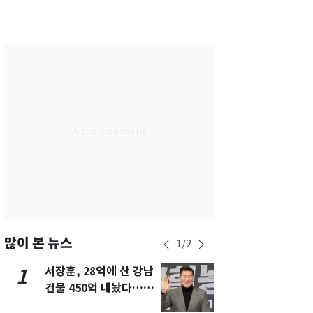
서울
24
℃
부산
28
℃
대구
27
℃
인천
27
℃
광주
28
℃
대전
28
℃
울산
27
℃
강릉
20
℃
제주
29
℃
많이 본 뉴스
1
/
2
서장훈, 28억에 산 강남
13호 태풍 '
1
6
건물 450억 내놨다…세
키나와·가고
후 차익 280억 '잭팟'
근…26만명