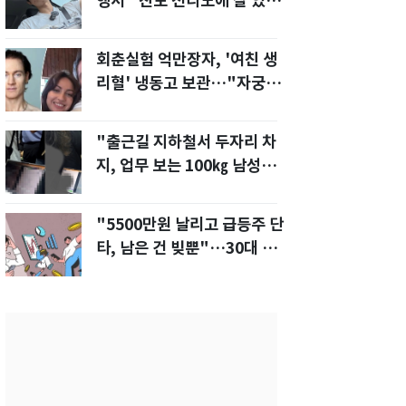
행서 "친모 전라도에 잘 있
어"…유튜브서 언급
회춘실험 억만장자, '여친 생
리혈' 냉동고 보관…"자궁 내
부 궁금해"
"출근길 지하철서 두자리 차
지, 업무 보는 100㎏ 남성…
부딪히면 신경질"
"5500만원 날리고 급등주 단
타, 남은 건 빚뿐"…30대 여
성 파혼 위기