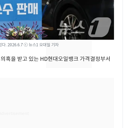
낮 최고 37도 폭염 계
7
속…전국 곳곳 비 [오늘
날씨]
[단독] 경찰, '김부장'
8
제작사 회장 수사…자본
 2026.6.7 ⓒ 뉴스1 오대일 기자
시장법 위반 의혹
담합 의혹을 받고 있는 HD현대오일뱅크 가격결정부서
[단독]중수청 가는 검찰
9
수사관 경력 합산 추
진…법무사·집행관 '혜
택' 유지
'심판 성접대'가 끝 아니
10
었다…축구협회장 출장
에 부인 3회 동반 '펑펑'