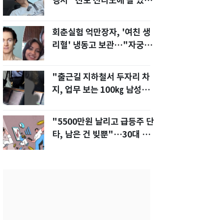
행서 "친모 전라도에 잘 있
어"…유튜브서 언급
회춘실험 억만장자, '여친 생
리혈' 냉동고 보관…"자궁 내
부 궁금해"
"출근길 지하철서 두자리 차
지, 업무 보는 100㎏ 남성…
부딪히면 신경질"
"5500만원 날리고 급등주 단
타, 남은 건 빚뿐"…30대 여
성 파혼 위기