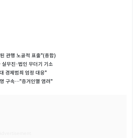
화된 관행 노골적 표출"(종합)
사 실무진·법인 무더기 기소
대 경제범죄 엄정 대응"
 실무진 1명 구속…"증거인멸 염려"