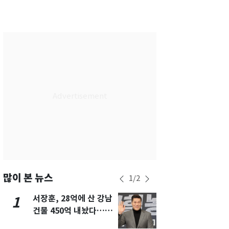
서울
26
℃
부산
28
℃
대구
28
℃
인천
28
℃
광주
28
℃
대전
28
℃
울산
27
℃
강릉
21
℃
제주
28
℃
많이 본 뉴스
1
/
2
서장훈, 28억에 산 강남
13호 태풍 '
1
6
건물 450억 내놨다…세
키나와·가고
후 차익 280억 '잭팟'
근…26만명