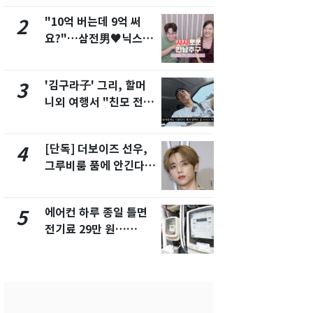
"10억 버는데 9억 써
낮 최고 37
2
7
요?"…삼전男♥닉스女
속…전국 곳곳
3:3 단체소개팅 예능 화
날씨]
제
'김구라子' 그리, 할머
[단독] 경찰,
3
8
니외 여행서 "친모 전라
제작사 회장
도에 잘 있어"…유튜브
시장법 위반
서 언급
[단독] 더보이즈 선우,
[단독]중수
4
9
그루비룸 품에 안긴다…
수사관 경력
앳에어리어와 전속계약
진…법무사·
택' 유지
에어컨 하루 종일 틀면
'심판 성접대
5
10
전기료 29만 원…
었다…축구
450kWh 넘으면 '요금
에 부인 3회 
폭탄'