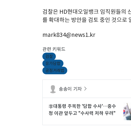
검찰은 HD현대오일뱅크 임직원들의 신
를 확대하는 방안을 검토 중인 것으로 
mark834@news1.kr
관련 키워드
검찰
유가담합
공정거래법
송송이 기자
李대통령 주목한 '담합 수사'…중수
청 이관 앞두고 "수사력 저하 우려"