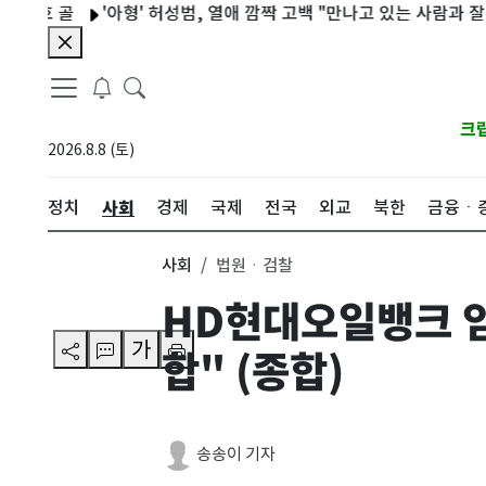
 골
'아형' 허성범, 열애 깜짝 고백 "만나고 있는 사람과 잘 안 싸워" 
크
2026.8.8 (토)
사회
정치
경제
국제
전국
외교
북한
금융ㆍ
사회
법원ㆍ검찰
HD현대오일뱅크 임
가
합" (종합)
송송이 기자