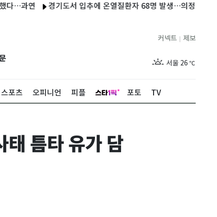
과연
경기도서 입추에 온열질환자 68명 발생…의정부서 60대 사
커넥트
제보
|
제주
28
℃
문
서울
26
℃
부산
28
℃
스포츠
오피니언
피플
포토
TV
대구
28
℃
인천
28
℃
태 틈타 유가 담
광주
28
℃
대전
28
℃
울산
27
℃
강릉
21
℃
제주
28
℃