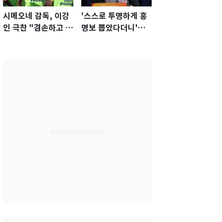
시메오네 감독, 이강
'스스로 투명하게 홍
인 극찬 "겸손하고 노
명보 뽑았다더니'…2
력하는 선수…좋은
년 만에 말 바꾼 이임
첫인상"
생