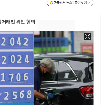
구글에서 뉴스1 즐겨찾기
정거래법 위반 혐의
13호 태풍 '돌핀' 日오
6
키나와·가고시마현 접
근…26만명 대피령