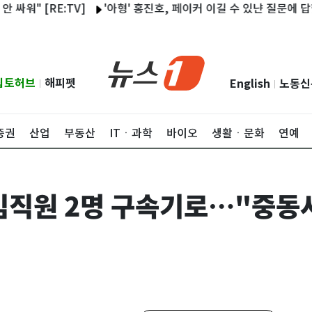
[RE:TV]
'아형' 홍진호, 페이커 이길 수 있냔 질문에 답했다…
립토허브
해피펫
English
노동신
|
|
증권
산업
부동산
ITㆍ과학
바이오
생활ㆍ문화
연예
직원 2명 구속기로…"중동사