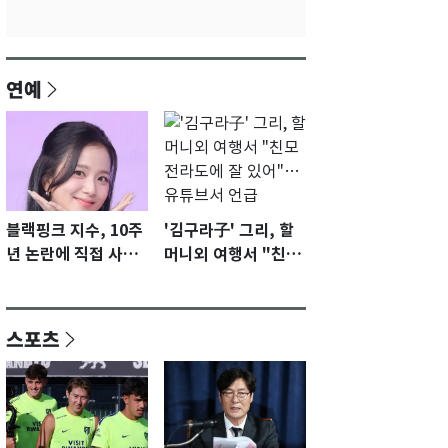
연예
블랙핑크 지수, 10주
'김구라子' 그리, 할
년 논란에 직접 사과
머니외 여행서 "친모
"큰 섭섭함 안겨 미
전라도에 잘 있어"…
안"
유튜브서 언급
스포츠