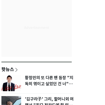
핫뉴스
황정민의 또 다른 팬 등장 "지
독히 엮이고 싶었던 건 너" 폭
로녀 직격
'김구라子' 그리, 할머니외 여