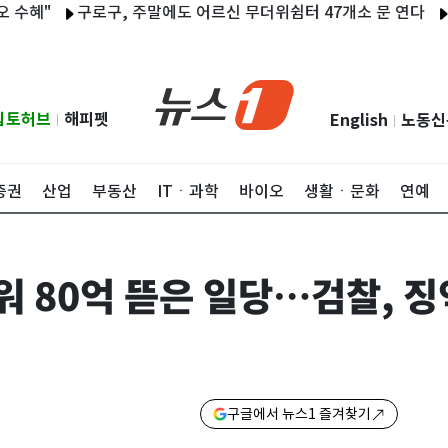
"
구로구, 주말에도 어르신 무더위쉼터 47개소 문 연다
中 공
립토허브
해피펫
English
노동신
|
|
증권
산업
부동산
ITㆍ과학
바이오
생활ㆍ문화
연예
워 80억 뜯은 일당…검찰, 징
구글에서 뉴스1 즐겨찾기