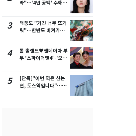
라"…'4년 공백' 수애,
의실에 남자
SNS 오픈·프로필 공개
요"…경찰 
화제
태풍도 "거긴 너무 뜨거
에어컨 하루
3
8
워"…한반도 비켜가는
전기료 29만
'돌핀'과 '찬홈'
450kWh 
폭탄'
톰 홀랜드♥젠데이아 부
2600만명 
4
9
부 '스파이더맨4'·'오디
나나킥 베이
세이'로 극장 장악
의 깜짝 선물
[단독]"이번 역은 신논
축구협회, 
5
10
현, 토스역입니다"…서
들 10여명 대
울 지하철에 토스 이름
대' 의혹…
새겼다
픽 예선 등