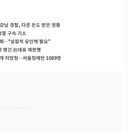
 강남 경찰, 다른 돈도 받은 정황
검찰 구속 기소
명회…"실질적 유인책 필요"
억 챙긴 前대표 재판행
6개 지방청…서울청에만 1089명