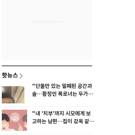
핫뉴스
"단둘만 있는 밀폐된 공간과
술…황정민 폭로녀는 두가지
에 집착했다"
"내 '치부'까지 시모에게 보
고하는 남편…집이 감옥 같
다" 아내 고통