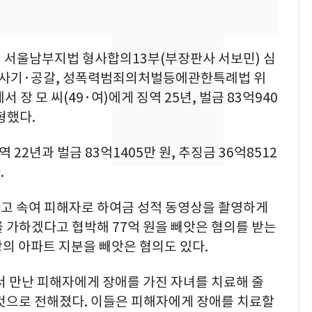
의실에 남자가 있어
요"…경찰 수사
에어컨 하루 종일 틀면
8
일 서울남부지법 형사합의13부(부장판사 서보민) 심
전기료 29만 원…
사기·공갈, 성폭력범죄의처벌등에관한특례법 위
450kWh 넘으면 '요금
장 모 씨(49·여)에게 징역 25년, 벌금 83억940
폭탄'
형했다.
2600만명 사로잡은 '바
9
나나킥 베이비'…농심
의 깜짝 선물
 22년과 벌금 83억1405만 원, 추징금 36억8512
.
축구협회, 외국인 심판
10
들 10여명 대상 '성 접
고 속여 피해자로 하여금 성적 동영상을 촬영하게
대' 의혹…월드컵·올림
 가하겠다고 협박해 77억 원을 빼앗은 혐의를 받는
픽 예선 등
상당의 아파트 지분을 빼앗은 혐의도 있다.
서 만난 피해자에게 장애를 가진 자녀를 치료해 줄
 것으로 전해졌다. 이들은 피해자에게 장애를 치료할