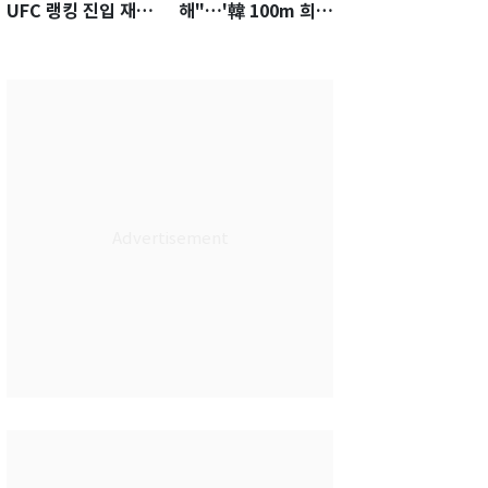
UFC 랭킹 진입 재도
해"…'韓 100m 희
전…9월 핏불과 대결
망' 조엘진을 달리게
하는 힘