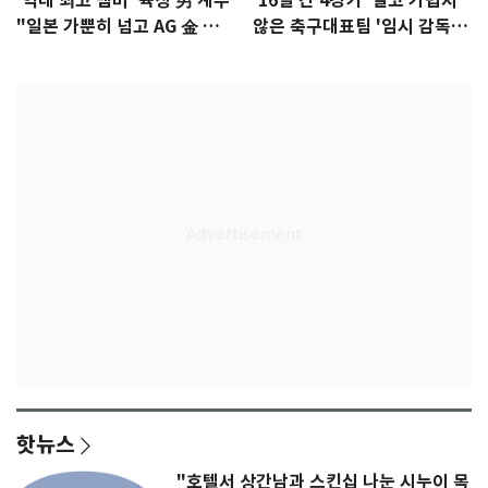
'역대 최고 멤버' 육상 男 계주
'16일 간 4경기' 결코 가볍지
"일본 가뿐히 넘고 AG 金 따겠
않은 축구대표팀 '임시 감독'
다"
무게
핫뉴스
"호텔서 상간남과 스킨십 나눈 시누이 목