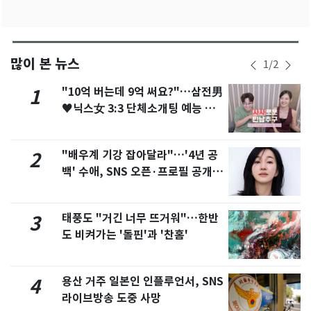
많이 본 뉴스
1
/
2
"10억 버는데 9억 써요?"…삼전男
1
♥닉스女 3:3 단체소개팅 예능 화
제
"배우계 기강 잡아달라"…'4년 공
2
백' 수애, SNS 오픈·프로필 공개
화제
태풍도 "거긴 너무 뜨거워"…한반
3
도 비켜가는 '돌핀'과 '찬홈'
용산 거주 일본인 인플루언서, SNS
4
라이브방송 도중 사망