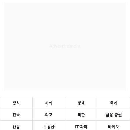
정치
사회
경제
국제
전국
외교
북한
금융·증권
산업
부동산
IT·과학
바이오