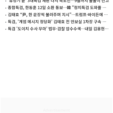
'휴정기 끝' 3대특검 재판 다시 속도전…9월까지 줄줄이 선고
종합특검, 한동훈 12일 소환 통보…韓 "정치특검 도와줄 생
각 없다"(종합)
김태효 "尹, 한 문장씩 불러주며 지시"…트럼프·바이든에 전
달된 '계엄 메시지'
특검, '계엄 메시지 정당화' 김태효 전 안보실 1차장 구속 기
소
특검 '도이치 수사 무마' 법무·검찰 압수수색…내일 김용현
방문조사(종합)