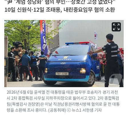
"尹 '계엄 정당화' 혐의 부인…상호간 고성 없었다"
10일 신원식·12일 조태용, 내린중요임무 혐의 소환
2026년 6월 6일 윤석열 전 대통령을 태운 법무부 호송차가 경기 과천
시 2차 종합특검 사무실 지하주차장으로 들어서고 있다. 2차 종합특검
팀(특별검사 권창영)은 이날 직권남용권리행사방해 혐의로 윤 전 대통
령을 소환해 조사 중이다. (공동취재) ⓒ 뉴스1 서한샘 기자