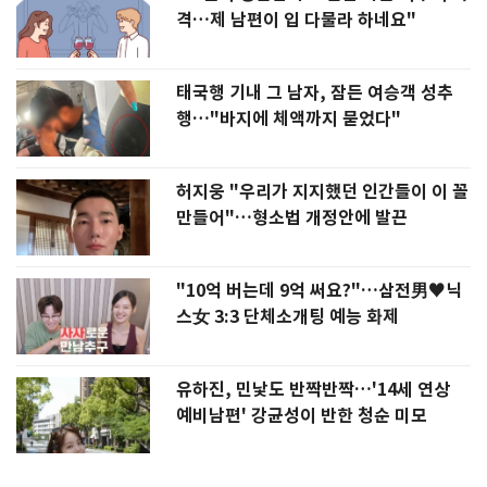
격…제 남편이 입 다물라 하네요"
태국행 기내 그 남자, 잠든 여승객 성추
행…"바지에 체액까지 묻었다"
허지웅 "우리가 지지했던 인간들이 이 꼴
만들어"…형소법 개정안에 발끈
"10억 버는데 9억 써요?"…삼전男♥닉
스女 3:3 단체소개팅 예능 화제
유하진, 민낯도 반짝반짝…'14세 연상
예비남편' 강균성이 반한 청순 미모