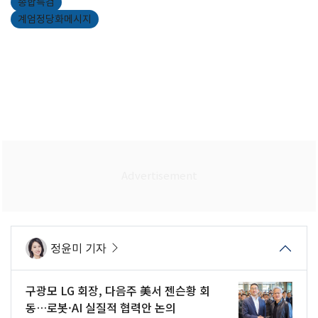
종합특검
계엄정당화메시지
정윤미 기자
구광모 LG 회장, 다음주 美서 젠슨황 회
동…로봇·AI 실질적 협력안 논의