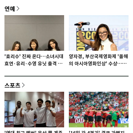
연예
'효리수' 진짜 온다…소녀시대
양자경, 부산국제영화제 '올해
효연·유리·수영 유닛 출격 [N
의 아시아영화인상' 수상…15
이슈]
년만에 부산 온다
스포츠