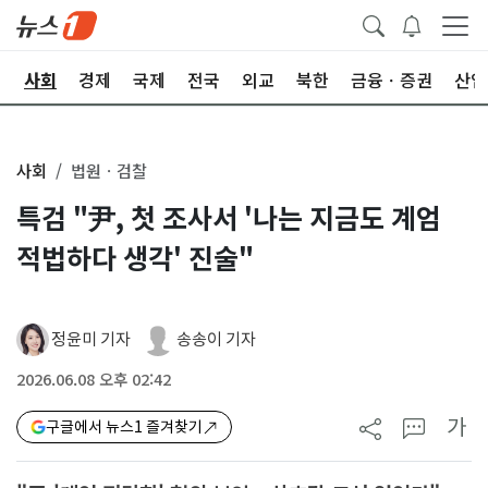
치
사회
경제
국제
전국
외교
북한
금융ㆍ증권
산업
사회
법원ㆍ검찰
특검 "尹, 첫 조사서 '나는 지금도 계엄
적법하다 생각' 진술"
정윤미 기자
송송이 기자
2026.06.08 오후 02:42
가
구글에서 뉴스1 즐겨찾기