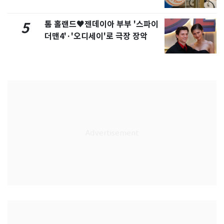
톰 홀랜드♥젠데이아 부부 '스파이
5
더맨4'·'오디세이'로 극장 장악