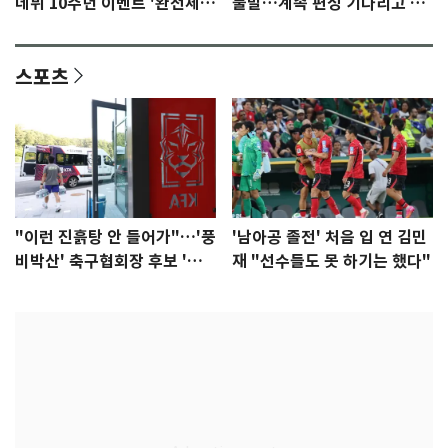
데뷔 10주년 이벤트 '완전체'
불발…계속 편성 기다리고 있
참석 확정…기대감 UP
다"
스포츠
"이런 진흙탕 안 들어가"…'풍
'남아공 졸전' 처음 입 연 김민
비박산' 축구협회장 후보 '실
재 "선수들도 못 하기는 했다"
종'