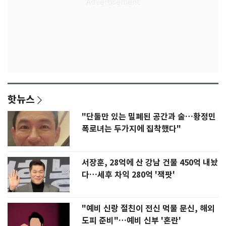
핫뉴스
"단둘만 있는 밀폐된 공간과 술…황정민
폭로녀는 두가지에 집착했다"
서장훈, 28억에 산 강남 건물 450억 내놨
다…세후 차익 280억 '잭팟'
"예비 신랑 절친이 전신 먹물 문신, 해외
도피 준비"…예비 신부 '혼란'