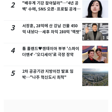
"배우계 기강 잡아달라"…'4년 공
2
백' 수애, SNS 오픈·프로필 공개
화제
서장훈, 28억에 산 강남 건물 450
3
억 내놨다…세후 차익 280억 '잭팟'
톰 홀랜드♥젠데이아 부부 '스파이
4
더맨4'·'오디세이'로 극장 장악
2차 공공기관 지방이전 발표 임
5
박…"나주 혁신도시 최적"