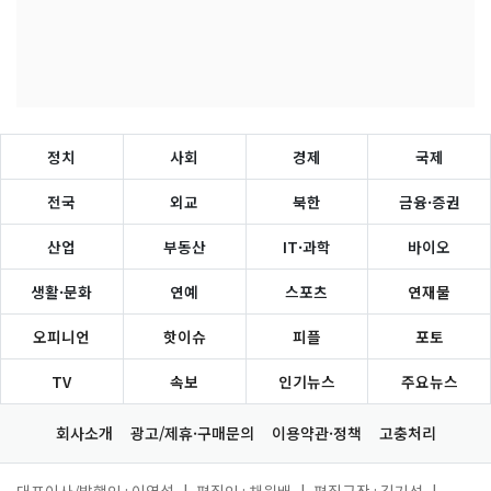
정치
사회
경제
국제
전국
외교
북한
금융·증권
산업
부동산
IT·과학
바이오
생활·문화
연예
스포츠
연재물
오피니언
핫이슈
피플
포토
TV
속보
인기뉴스
주요뉴스
회사소개
광고/제휴·구매문의
이용약관·정책
고충처리