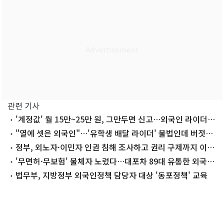
관련 기사
'계정값' 월 15만~25만 원, 그만두면 신고…외국인 라이더
'불법 굴레'
"열에 셋은 외국인"…'유학생 배달 라이더' 불법인데 버젓이
'질주'
정부, 외노자·이민자 인권 침해 조사하고 권리 구제까지 이끈
다
'무면허·무보험' 불체자 노렸다…대포차 89대 유통한 외국인
덜미
법무부, 지방정부 외국인정책 담당자 대상 '동포정책' 교육