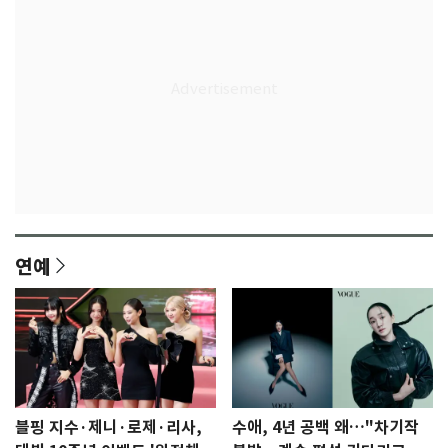
연예
블핑 지수·제니·로제·리사,
수애, 4년 공백 왜…"차기작