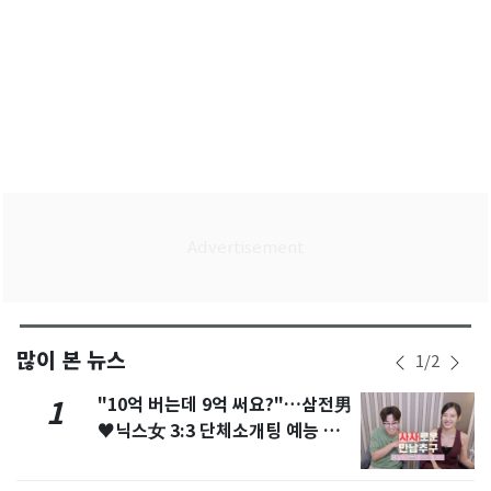
많이 본 뉴스
1
/
2
"10억 버는데 9억 써요?"…삼전男
1
♥닉스女 3:3 단체소개팅 예능 화
제