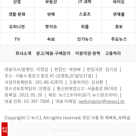
산업
부동산
IT·과학
바이오
생활·문화
연예
스포츠
연재물
오피니언
핫이슈
피플
포토
TV
속보
인기뉴스
주요뉴스
회사소개
광고/제휴·구매문의
이용약관·정책
고충처리
대표이사/발행인 : 이영섭
|
편집인 : 채원배
|
편집국장 : 김기성
|
주소 : 서울시 종로구 종로 47 (공평동,SC빌딩17층)
|
사업자등록번호 : 101-86-62870
|
고충처리인 : 김성환
|
청소년보호책임자 : 안병길
|
통신판매업신고 : 서울종로 0676호
|
등록일 : 2011. 05. 26
|
제호 : 뉴스1코리아(읽기: 뉴스원코리아)
|
대표 전화 : 02-397-7000
|
대표 이메일 :
webmaster@news1.kr
Copyright ⓒ 뉴스1. All rights reserved. 무단 사용 및 재배포, AI학습
활용 금지.
광고
삭제