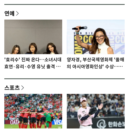
연예
'효리수' 진짜 온다…소녀시대
양자경, 부산국제영화제 '올해
효연·유리·수영 유닛 출격 [N
의 아시아영화인상' 수상…15
이슈]
년만에 부산 온다
스포츠