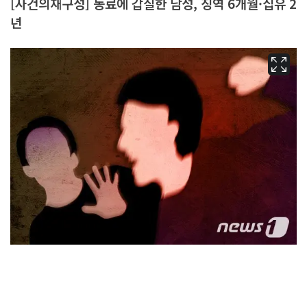
[사건의재구성] 동료에 갑질한 남성, 징역 6개월·집유 2
년