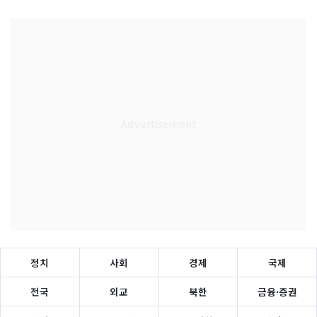
정치
사회
경제
국제
전국
외교
북한
금융·증권