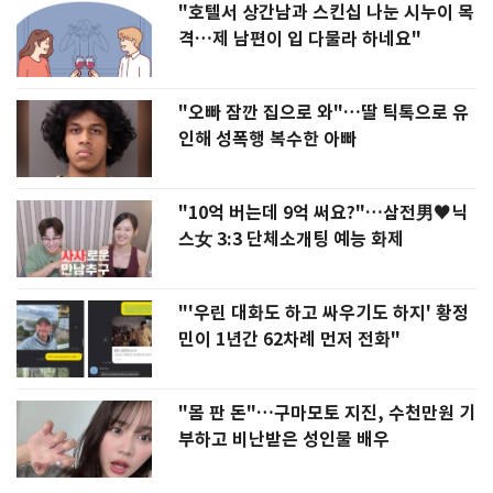
"호텔서 상간남과 스킨십 나눈 시누이 목
격…제 남편이 입 다물라 하네요"
"오빠 잠깐 집으로 와"…딸 틱톡으로 유
인해 성폭행 복수한 아빠
"10억 버는데 9억 써요?"…삼전男♥닉
스女 3:3 단체소개팅 예능 화제
"'우린 대화도 하고 싸우기도 하지' 황정
민이 1년간 62차례 먼저 전화"
"몸 판 돈"…구마모토 지진, 수천만원 기
부하고 비난받은 성인물 배우