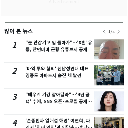
많이 본 뉴스
1
/
2
"눈 안감기고 입 돌아가"…'8혼' 유
1
퉁, 안면마비 근황 유튜브서 공개
'마약 투약 혐의' 신남성연대 대표
2
영종도 아파트서 숨진 채 발견
"배우계 기강 잡아달라"…'4년 공
3
백' 수애, SNS 오픈·프로필 공개
화제
'손종원과 열애설 해명' 여연희, 파
4
리서 '진짜 연인'과 입맞춤…훈남이