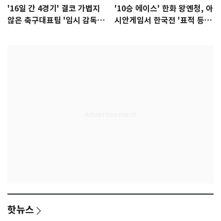
'16일 간 4경기' 결코 가볍지
'10승 에이스' 한화 왕옌청, 아
않은 축구대표팀 '임시 감독'
시안게임서 한국전 '표적 등
무게
판' 가능성
핫뉴스