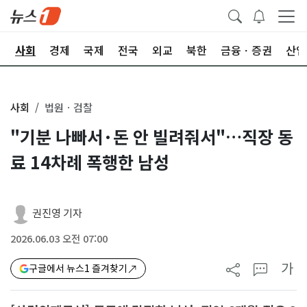
치
사회
경제
국제
전국
외교
북한
금융ㆍ증권
산업
사회
법원ㆍ검찰
"기분 나빠서·돈 안 빌려줘서"…직장 동
료 14차례 폭행한 남성
권진영 기자
2026.06.03 오전 07:00
가
구글에서 뉴스1 즐겨찾기