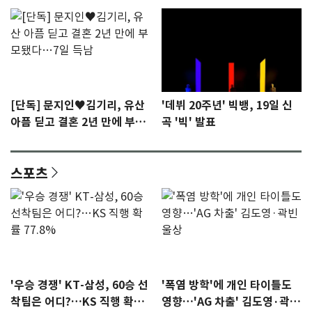
[단독] 문지인♥김기리, 유산
'데뷔 20주년' 빅뱅, 19일 신
아픔 딛고 결혼 2년 만에 부모
곡 '빅' 발표
됐다…7일 득남
스포츠
'우승 경쟁' KT-삼성, 60승 선
'폭염 방학'에 개인 타이틀도
착팀은 어디?…KS 직행 확률
영향…'AG 차출' 김도영·곽빈