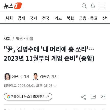
치
사회
경제
국제
전국
외교
북한
금융ㆍ증권
산업
사회
법원ㆍ검찰
"尹, 김명수에 '내 머리에 총 쏘라'…
2023년 11월부터 계엄 준비"(종합)
정윤미 기자
김종훈 기자
업데이트 2026.06.01 오후 05:26
가
구글에서 뉴스1 즐겨찾기