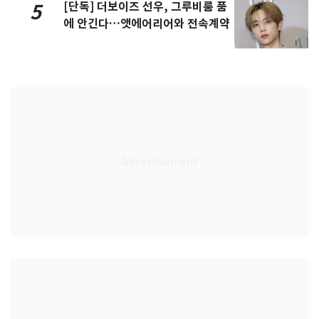
[단독] 더보이즈 선우, 그루비룸 품
5
에 안긴다…앳에어리어와 전속계약