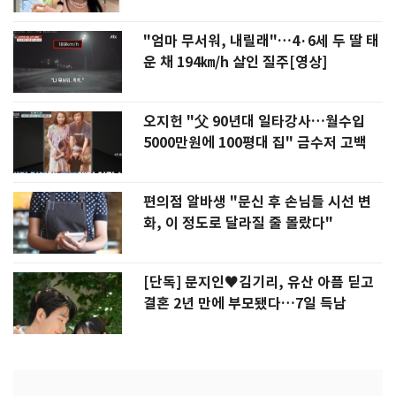
"엄마 무서워, 내릴래"…4·6세 두 딸 태
운 채 194㎞/h 살인 질주[영상]
오지헌 "父 90년대 일타강사…월수입
5000만원에 100평대 집" 금수저 고백
편의점 알바생 "문신 후 손님들 시선 변
화, 이 정도로 달라질 줄 몰랐다"
[단독] 문지인♥김기리, 유산 아픔 딛고
결혼 2년 만에 부모됐다…7일 득남