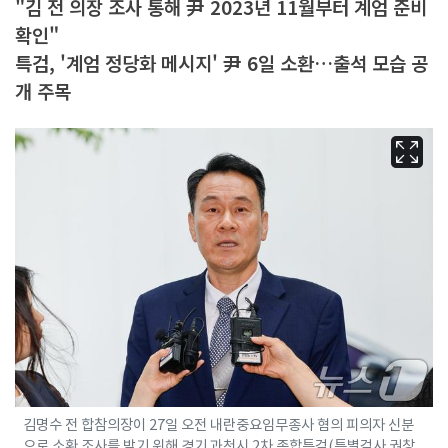
"김 전 의장 조사 통해 尹 2023년 11월부터 계엄 준비
확인"
특검, '계엄 정당화 메시지' 尹 6일 소환…출석 모습 공
개 주목
김명수 전 합참의장이 27일 오전 내란중요임무종사 혐의 피의자 신분
으로 소환 조사를 받기 위해 경기 과천시 2차 종합특검(특별검사 권창