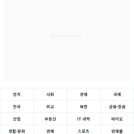
정치
사회
경제
국제
전국
외교
북한
금융·증권
산업
부동산
IT·과학
바이오
생활·문화
연예
스포츠
연재물