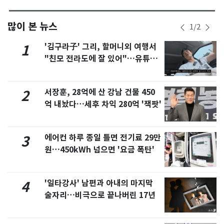
많이 본 뉴스
1
/
2
'김구라子' 그리, 할머니외 여행서
1
"친모 전라도에 잘 있어"…유튜브
서 언급
서장훈, 28억에 산 강남 건물 450
2
억 내놨다…세후 차익 280억 '잭팟'
에어컨 하루 종일 틀면 전기료 29만
3
원…450kWh 넘으면 '요금 폭탄'
'일타강사' 남편과 아내의 마지막
4
술자리…비극으로 끝나버린 17년