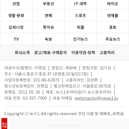
산업
부동산
IT·과학
바이오
생활·문화
연예
스포츠
연재물
오피니언
핫이슈
피플
포토
TV
속보
인기뉴스
주요뉴스
회사소개
광고/제휴·구매문의
이용약관·정책
고충처리
대표이사/발행인 : 이영섭
|
편집인 : 채원배
|
편집국장 : 김기성
|
주소 : 서울시 종로구 종로 47 (공평동,SC빌딩17층)
|
사업자등록번호 : 101-86-62870
|
고충처리인 : 김성환
|
청소년보호책임자 : 안병길
|
통신판매업신고 : 서울종로 0676호
|
등록일 : 2011. 05. 26
|
제호 : 뉴스1코리아(읽기: 뉴스원코리아)
|
대표 전화 : 02-397-7000
|
대표 이메일 :
webmaster@news1.kr
Copyright ⓒ 뉴스1. All rights reserved. 무단 사용 및 재배포, AI학습
활용 금지.
광고
삭제