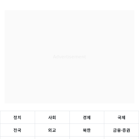
정치
사회
경제
국제
전국
외교
북한
금융·증권