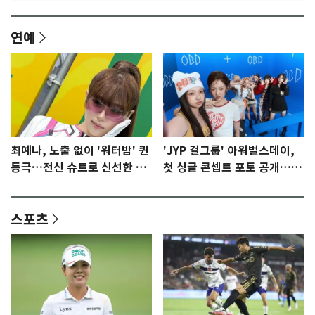
연예
최예나, 노출 없이 '워터밤' 퀸
'JYP 걸그룹' 아워벌스데이,
등극…전신 슈트로 신선한 충
첫 싱글 콘셉트 포토 공개…청
격 [N샷]
량·키치
스포츠