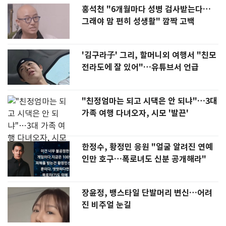
홍석천 "6개월마다 성병 검사받는다…
그래야 맘 편히 성생활" 깜짝 고백
'김구라子' 그리, 할머니외 여행서 "친모
전라도에 잘 있어"…유튜브서 언급
"친정엄마는 되고 시댁은 안 되냐"…3대
가족 여행 다녀오자, 시모 '발끈'
한정수, 황정민 응원 "얼굴 알려진 연예
인만 호구…폭로녀도 신분 공개해라"
장윤정, 뱅스타일 단발머리 변신…어려
진 비주얼 눈길