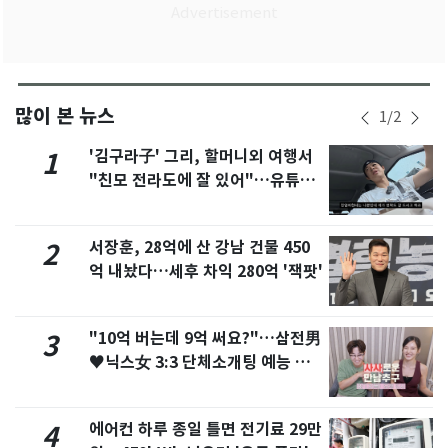
많이 본 뉴스
1
/
2
'김구라子' 그리, 할머니외 여행서
1
"친모 전라도에 잘 있어"…유튜브
서 언급
서장훈, 28억에 산 강남 건물 450
2
억 내놨다…세후 차익 280억 '잭팟'
"10억 버는데 9억 써요?"…삼전男
3
♥닉스女 3:3 단체소개팅 예능 화
제
에어컨 하루 종일 틀면 전기료 29만
4