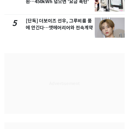
원…450kWh 넘으면 '요금 폭탄'
[단독] 더보이즈 선우, 그루비룸 품
5
에 안긴다…앳에어리어와 전속계약