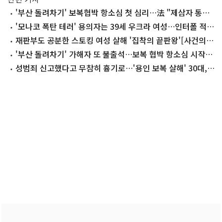
'부산 돌려차기' 보복협박 항소심 첫 심리…法 "제삼자 통한
협박 쟁점"
'모나코 폭탄 테러' 용의자는 39세 우크라 여성…인터폴 적색
수배
재판부도 공분한 스토킹 여성 살해 '집착의 끝판왕'[사건의
재구성]
'부산 돌려차기' 가해자 또 불출석…보복 협박 항소심 시작도
못 했다
성범죄 신고했다고 무참히 흉기로…'용인 보복 살해' 30대,
무기징역