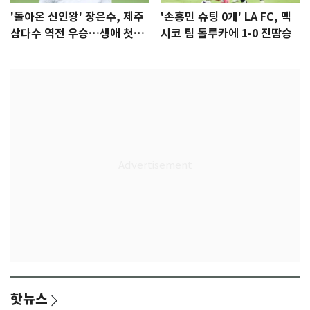
'돌아온 신인왕' 장은수, 제주
'손흥민 슈팅 0개' LA FC, 멕
삼다수 역전 우승…생애 첫승
시코 팀 톨루카에 1-0 진땀승
감격
핫뉴스