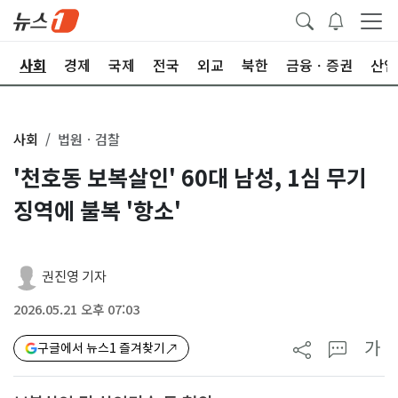
치
사회
경제
국제
전국
외교
북한
금융ㆍ증권
산업
사회
법원ㆍ검찰
'천호동 보복살인' 60대 남성, 1심 무기
징역에 불복 '항소'
권진영 기자
2026.05.21 오후 07:03
가
구글에서 뉴스1 즐겨찾기