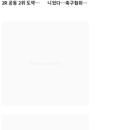
2R 공동 2위 도약…
니었다…축구협회장
통산 최다 21승 신기
출장에 부인 3회 동반
록 도전
'펑펑'