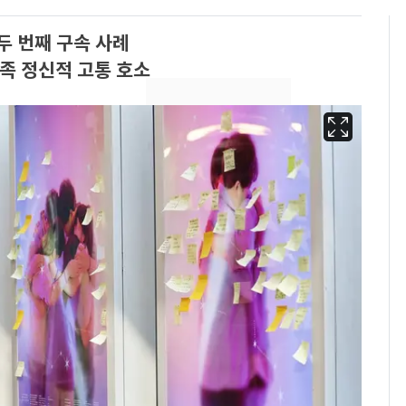
두 번째 구속 사례
족 정신적 고통 호소
13호 태풍 '돌핀' 日오
6
키나와·가고시마현 접
근…26만명 대피령
"캐리비안 베이 여자 탈
7