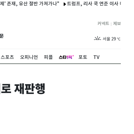
, 유산 절반 가져가나"
트럼프, 리사 쿡 연준 이사 해임 재시도…
커넥트
제보
|
제주
27
℃
문
서울
29
℃
부산
27
℃
스포츠
오피니언
피플
포토
TV
대구
28
℃
인천
29
℃
태로 재판행
광주
27
℃
대전
26
℃
울산
26
℃
강릉
26
℃
제주
27
℃