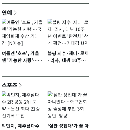
연예
여름엔 '호프', 가을
블핑 지수·제니·로제
엔 '가능한 사랑'…국
·리사, 데뷔 10주년
제영화제 수상 기대
이벤트 '완전체' 참석
감 [N이슈]
확정…기대감 UP
스포츠
박민지, 제주삼다수
'심판 성접대'가 끝 아