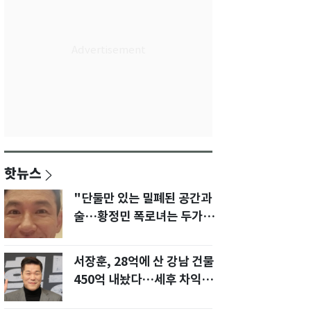
핫뉴스
"단둘만 있는 밀폐된 공간과
술…황정민 폭로녀는 두가지
에 집착했다"
서장훈, 28억에 산 강남 건물
450억 내놨다…세후 차익
280억 '잭팟'