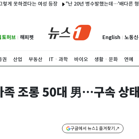
못하겠다는 여성 등장
"난 20년 병수발했는데…'배다른 형제' 존재
립토허브
해피펫
English
노동신
|
|
증권
산업
부동산
ITㆍ과학
바이오
생활ㆍ문화
연예
족 조롱 50대 男…구속 상
구글에서 뉴스1 즐겨찾기