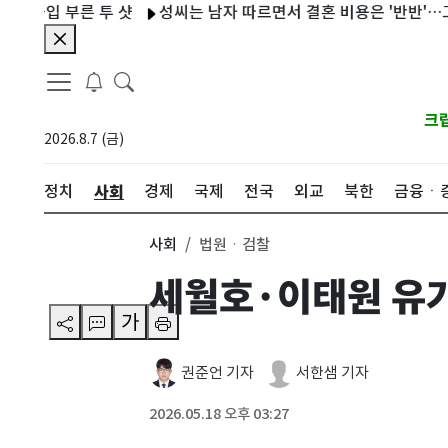
입 부른 투 샷
성씨는 남자 따르면서 결혼 비용은 '반반'…그렇게 
크
2026.8.7 (금)
사회
정치
경제
국제
전국
외교
북한
금융ㆍ
사회
법원ㆍ검찰
세월호·이태원 유가
가
권준언 기자
서한샘 기자
2026.05.18 오후 03:27