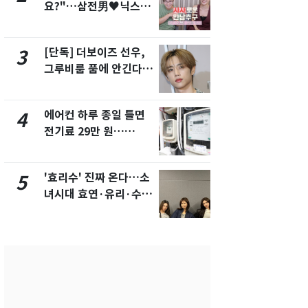
요?"…삼전男♥닉스女
의실에 남자
3:3 단체소개팅 예능 화
요"…경찰 
제
[단독] 더보이즈 선우,
[단독]중수
3
8
그루비룸 품에 안긴다…
수사관 경력
앳에어리어와 전속계약
진…법무사·
택' 유지
에어컨 하루 종일 틀면
전남광주 화
4
9
전기료 29만 원…
교통사고로 
450kWh 넘으면 '요금
지…6명 부
폭탄'
'효리수' 진짜 온다…소
축구협회, 
5
10
녀시대 효연·유리·수영
들 10여명 대
유닛 출격 [N이슈]
대' 의혹…
픽 예선 등