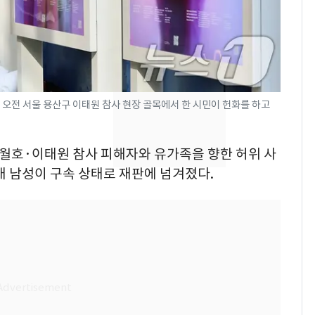
의실에 남자가 있어
요"…경찰 수사
[단독]중수청 가는 검찰
8
수사관 경력 합산 추
진…법무사·집행관 '혜
택' 유지
9일 오전 서울 용산구 이태원 참사 현장 골목에서 한 시민이 헌화를 하고
전남광주 화정역 인근서
9
교통사고로 40대 심정
지…6명 부상
 세월호·이태원 참사 피해자와 유가족을 향한 허위 사
대 남성이 구속 상태로 재판에 넘겨졌다.
축구협회, 외국인 심판
10
들 10여명 대상 '성 접
대' 의혹…월드컵·올림
픽 예선 등