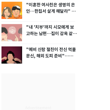
"이혼한 여사친은 생명의 은
인…한집서 살게 해달라" 남
편 요구에 '절망'
"내 '치부'까지 시모에게 보
고하는 남편…집이 감옥 같
다" 아내 고통
"예비 신랑 절친이 전신 먹물
문신, 해외 도피 준비"…예비
신부 '혼란'