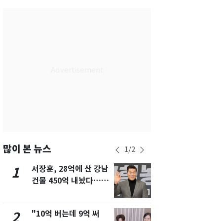
서울
29
℃
부산
27
℃
대구
28
℃
인천
29
℃
광주
27
℃
대전
26
℃
울산
26
℃
강릉
26
℃
많이 본 뉴스
1
/
2
제주
27
℃
서장훈, 28억에 산 강남
13호 태풍 '
1
6
건물 450억 내놨다…세
키나와·가고
후 차익 280억 '잭팟'
근…26만명
"10억 버는데 9억 써
"캐리비안 
2
7