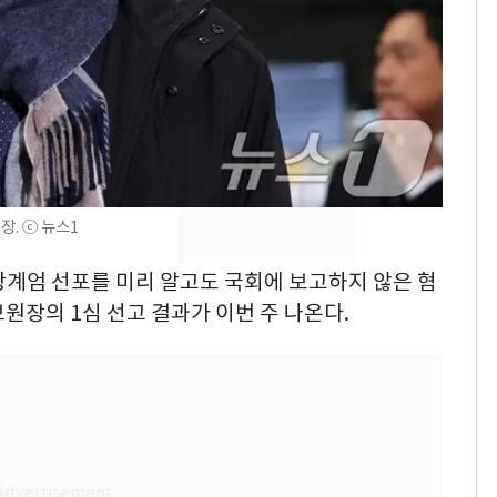
[단독]"이번 역은 신논
7
현, 토스역입니다"…서
울 지하철에 토스 이름
새겼다
SK하이닉스 또 프리마
8
켓 하한가…달랑 11주
에 시초가 소동
장. ⓒ 뉴스1
"캐리비안 베이 여자 탈
9
의실에 남자가 있어
 비상계엄 선포를 미리 알고도 국회에 보고하지 않은 혐
요"…경찰 수사
원장의 1심 선고 결과가 이번 주 나온다.
전남광주통합특별시 정
10
무부시장 후보 백승주·
윤난실 지명