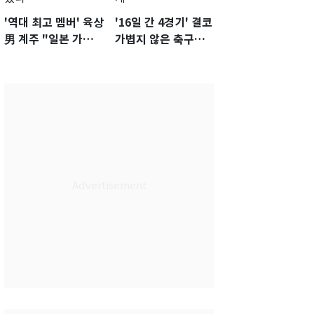
'역대 최고 멤버' 육상
'16일 간 4경기' 결코
男 계주 "일본 가뿐히
가볍지 않은 축구대
넘고 AG 金 따겠다"
표팀 '임시 감독' 무게