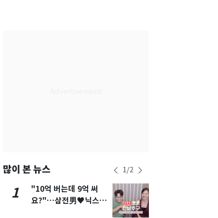
서울
31
℃
부산
27
℃
대구
28
℃
인천
29
℃
광주
27
℃
대전
27
℃
울산
26
℃
강릉
24
℃
제주
27
℃
많이 본 뉴스
1
/
2
"10억 버는데 9억 써
펄펄 끓는 서
1
6
요?"…삼전男♥닉스女
돌파하나…한
3:3 단체소개팅 예능 화
폭염[오늘날