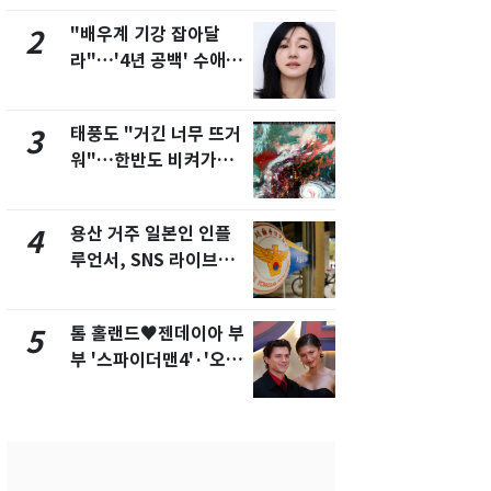
제
"배우계 기강 잡아달
[단독]"이번
2
7
라"…'4년 공백' 수애,
현, 토스역
SNS 오픈·프로필 공개
울 지하철에
화제
새겼다
태풍도 "거긴 너무 뜨거
SK하이닉스
3
8
워"…한반도 비켜가는
켓 하한가…
'돌핀'과 '찬홈'
에 시초가 
용산 거주 일본인 인플
"캐리비안 
4
9
루언서, SNS 라이브방
의실에 남자
송 도중 사망
요"…경찰 
톰 홀랜드♥젠데이아 부
전남광주통
5
10
부 '스파이더맨4'·'오디
무부시장 후
세이'로 극장 장악
윤난실 지명