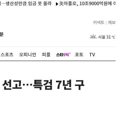
성만큼 임금 못 올라
美아폴로, 10조9000억원에 이지젯 인수 
커넥트
제보
|
제주
27
℃
문
서울
31
℃
부산
27
℃
스포츠
오피니언
피플
포토
TV
대구
28
℃
인천
29
℃
심 선고…특검 7년 구
광주
27
℃
대전
27
℃
울산
26
℃
강릉
24
℃
제주
27
℃