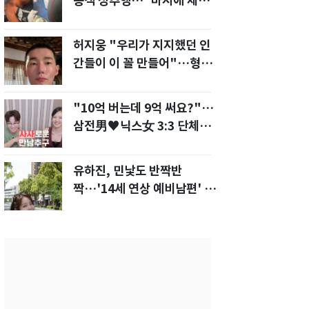
승객 성추행…"바지에 체액
까지 묻었다"
허지웅 "우리가 지지했던 인
간들이 이 꼴 만들어"…형소
법 개정안에 발끈
"10억 버는데 9억 써요?"…
삼전男♥닉스女 3:3 단체소
개팅 예능 화제
유하진, 민낯도 반짝반
짝…'14세 연상 예비남편' 강
균성이 반한 청순 미모