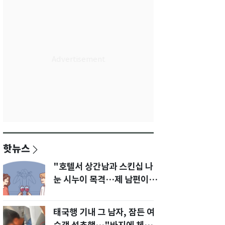
핫뉴스
"호텔서 상간남과 스킨십 나
눈 시누이 목격…제 남편이
입 다물라 하네요"
태국행 기내 그 남자, 잠든 여