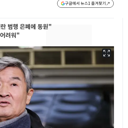
구글에서 뉴스1 즐겨찾기
내란 범행 은폐에 동원"
 어려워"
펄펄 끓는 서울, 40도
6
돌파하나…한낮 39도
폭염[오늘날씨]