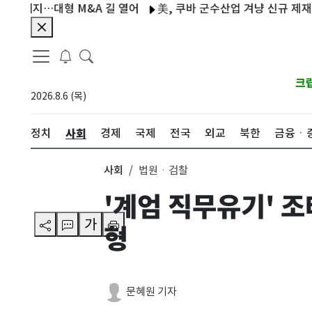
폐지…대형 M&A 길 열어
美, 쿠바 군수산업 겨냥 신규 제재…中·러
크
2026.8.6 (목)
사회
정치
경제
국제
전국
외교
북한
금융ㆍ
사회
법원ㆍ검찰
'계엄 직무유기' 조
가
형
문혜원 기자