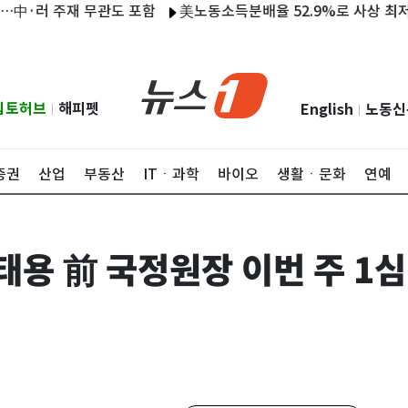
 주재 무관도 포함
美노동소득분배율 52.9%로 사상 최저…생산
립토허브
해피펫
English
노동신
|
|
증권
산업
부동산
ITㆍ과학
바이오
생활ㆍ문화
연예
태용 前 국정원장 이번 주 1