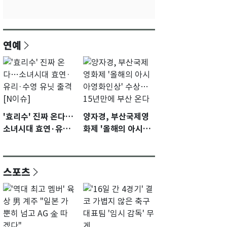
연예
'효리수' 진짜 온다…
양자경, 부산국제영
소녀시대 효연·유리·
화제 '올해의 아시아
수영 유닛 출격 [N이
영화인상' 수상…15
슈]
년만에 부산 온다
스포츠