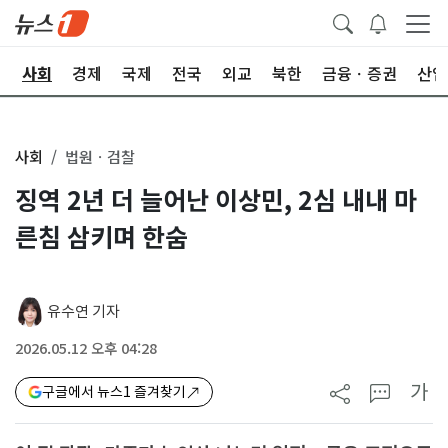
치
사회
경제
국제
전국
외교
북한
금융ㆍ증권
산업
사회
법원ㆍ검찰
징역 2년 더 늘어난 이상민, 2심 내내 마
른침 삼키며 한숨
유수연 기자
2026.05.12 오후 04:28
가
구글에서 뉴스1 즐겨찾기