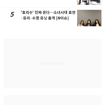
'효리수' 진짜 온다…소녀시대 효연
5
·유리·수영 유닛 출격 [N이슈]