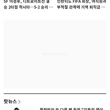
SF 이정후, 디트로이트전 결
인판티노 FIFA 회장, 여직원과
승 2타점 적시타…5-2 승리 견
부적절 관계에 거액 퇴직금 지
인
급 논란
핫뉴스
황정민의 또 다른 팬 등장 "지독히 엮이