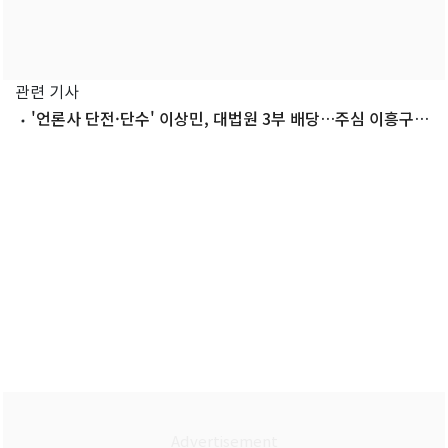
관련 기사
'언론사 단전·단수' 이상민, 대법원 3부 배당…주심 이흥구
대법관