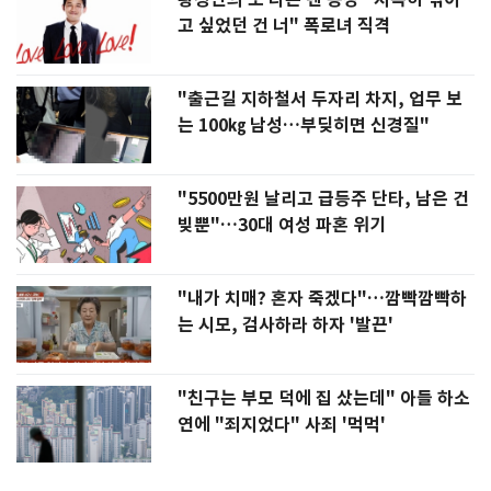
고 싶었던 건 너" 폭로녀 직격
"출근길 지하철서 두자리 차지, 업무 보
는 100㎏ 남성…부딪히면 신경질"
"5500만원 날리고 급등주 단타, 남은 건
빚뿐"…30대 여성 파혼 위기
"내가 치매? 혼자 죽겠다"…깜빡깜빡하
는 시모, 검사하라 하자 '발끈'
"친구는 부모 덕에 집 샀는데" 아들 하소
연에 "죄지었다" 사죄 '먹먹'