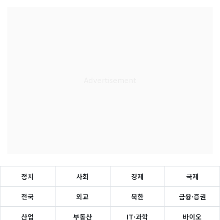
정치
사회
경제
국제
전국
외교
북한
금융·증권
산업
부동산
IT·과학
바이오