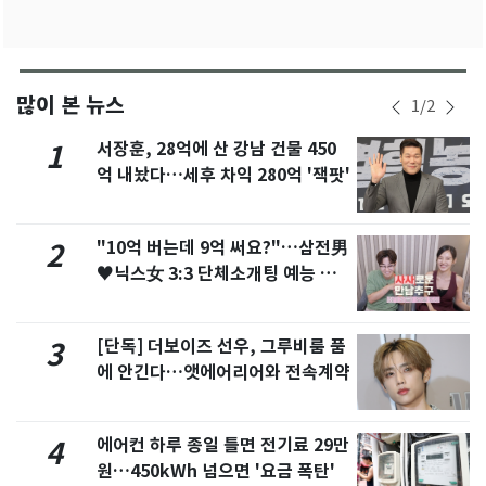
많이 본 뉴스
1
/
2
서장훈, 28억에 산 강남 건물 450
1
억 내놨다…세후 차익 280억 '잭팟'
"10억 버는데 9억 써요?"…삼전男
2
♥닉스女 3:3 단체소개팅 예능 화
제
[단독] 더보이즈 선우, 그루비룸 품
3
에 안긴다…앳에어리어와 전속계약
에어컨 하루 종일 틀면 전기료 29만
4
원…450kWh 넘으면 '요금 폭탄'