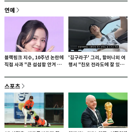
연예
블랙핑크 지수, 10주년 논란에
'김구라子' 그리, 할머니외 여
직접 사과 "큰 섭섭함 안겨 미
행서 "친모 전라도에 잘 있
안"
어"…유튜브서 언급
스포츠