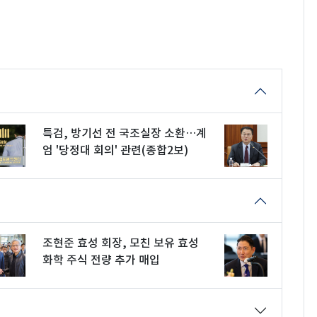
특검, 방기선 전 국조실장 소환…계
엄 '당정대 회의' 관련(종합2보)
조현준 효성 회장, 모친 보유 효성
화학 주식 전량 추가 매입