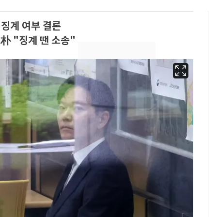
 징계 여부 결론
朴 "징계 땐 소송"
[단독]"이번 역은 신논
6
현, 토스역입니다"…서
울 지하철에 토스 이름
새겼다
펄펄 끓는 서울, 40도
7