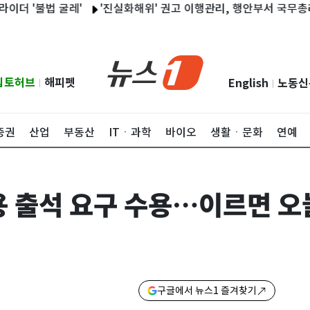
불법 굴레'
'진실화해위' 권고 이행관리, 행안부서 국무총리로…
립토허브
해피펫
English
노동신
|
|
증권
산업
부동산
ITㆍ과학
바이오
생활ㆍ문화
연예
용 출석 요구 수용…이르면 오
구글에서 뉴스1 즐겨찾기