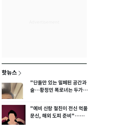
핫뉴스
"단둘만 있는 밀폐된 공간과
술…황정민 폭로녀는 두가지
에 집착했다"
"예비 신랑 절친이 전신 먹물
문신, 해외 도피 준비"…예비
신부 '혼란'