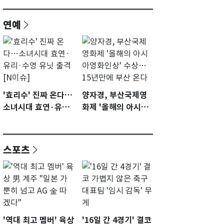
연예
'효리수' 진짜 온다…
양자경, 부산국제영
소녀시대 효연·유리·
화제 '올해의 아시아
수영 유닛 출격 [N이
영화인상' 수상…15
슈]
년만에 부산 온다
스포츠
'역대 최고 멤버' 육상
'16일 간 4경기' 결코