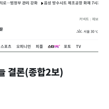
범정부 관리 강화
음성 방수시트 제조공장 화재 7시간만에 초진…직
커넥트
제보
|
제주
27
℃
문
서울
30
℃
부산
26
℃
스포츠
오피니언
피플
포토
TV
대구
27
℃
인천
30
℃
늘 결론(종합2보)
광주
26
℃
대전
26
℃
울산
25
℃
강릉
25
℃
제주
27
℃