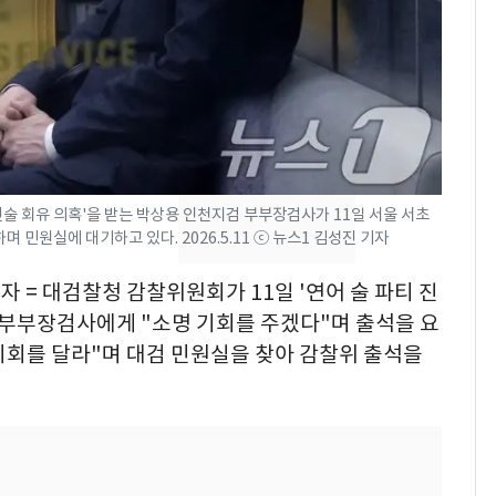
돌파하나…한낮 39도
폭염[오늘날씨]
SK하이닉스 또 프리마
8
켓 하한가…달랑 11주
에 시초가 소동
"캐리비안 베이 여자 탈
9
진술 회유 의혹'을 받는 박상용 인천지검 부부장검사가 11일 서울 서초
의실에 남자가 있어
민원실에 대기하고 있다. 2026.5.11 ⓒ 뉴스1 김성진 기자
요"…경찰 수사
자 = 대검찰청 감찰위원회가 11일 '연어 술 파티 진
2600만명 사로잡은 '바
10
나나킥 베이비'…농심
 부부장검사에게 "소명 기회를 주겠다"며 출석을 요
의 깜짝 선물
 기회를 달라"며 대검 민원실을 찾아 감찰위 출석을