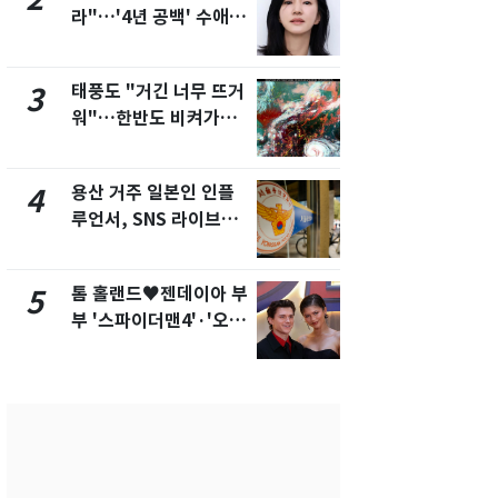
라"…'4년 공백' 수애,
돌파하나…한
SNS 오픈·프로필 공개
폭염[오늘날
화제
태풍도 "거긴 너무 뜨거
SK하이닉스
3
8
워"…한반도 비켜가는
켓 하한가…
'돌핀'과 '찬홈'
에 시초가 
용산 거주 일본인 인플
"캐리비안 
4
9
루언서, SNS 라이브방
의실에 남자
송 도중 사망
요"…경찰 
톰 홀랜드♥젠데이아 부
2600만명 
5
10
부 '스파이더맨4'·'오디
나나킥 베이
세이'로 극장 장악
의 깜짝 선물