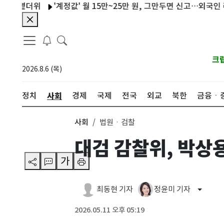
볕더위
'계정값' 월 15만~25만 원, 그만두면 신고…외국인 라이더 '
크
2026.8.6 (목)
사회
정치
경제
국제
전국
외교
북한
금융ㆍ
사회
법원ㆍ검찰
대검 감찰위, 박상
가
최동현 기자
정윤미 기자
2026.05.11 오후 05:19