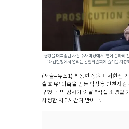
쌍방울 대북송금 사건 수사 과정에서 '연어 술파티 
구 대검찰청에서 열리는 감찰위원회에 출석을 자청하며 
(서울=뉴스1) 최동현 정윤미 서한샘 기
술 회유' 의혹을 받는 박상용 인천지검
구했다. 박 검사가 이날 "직접 소명할
자청한 지 3시간여 만이다.