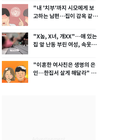
"내 '치부'까지 시모에게 보
고하는 남편…집이 감옥 같
다" 아내 고통
"X놈, X녀, 개XX"…애 있는
집 앞 난동 부린 여성, 속옷까
지 훌러덩[영상]
"이혼한 여사친은 생명의 은
인…한집서 살게 해달라" 남
편 요구에 '절망'