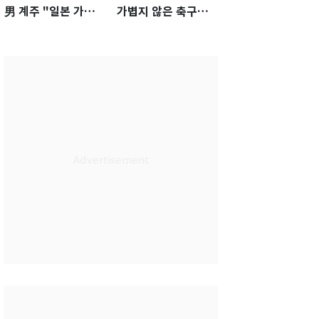
男 계주 "일본 가뿐히
가볍지 않은 축구대
넘고 AG 金 따겠다"
표팀 '임시 감독' 무게