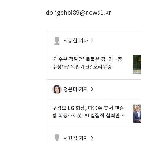
dongchoi89@news1.kr
최동현 기자
'과수부 쟁탈전' 불붙은 검·경…중
수청行? 독립기관? 오리무중
정윤미 기자
구광모 LG 회장, 다음주 美서 젠슨
황 회동…로봇·AI 실질적 협력안
논의
서한샘 기자