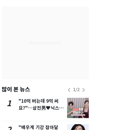
서울
30
℃
부산
26
℃
대구
27
℃
인천
30
℃
광주
26
℃
대전
26
℃
울산
25
℃
강릉
25
℃
많이 본 뉴스
1
/
2
제주
27
℃
"10억 버는데 9억 써
[단독]"이번
1
6
요?"…삼전男♥닉스女
현, 토스역
3:3 단체소개팅 예능 화
울 지하철에
제
새겼다
"배우계 기강 잡아달
펄펄 끓는 서
2
7