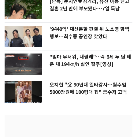
[단독] 문지인♥김기리, 유산 아픔 딛고
결혼 2년 만에 부모됐다…7일 득남
'9440억' 재산분할 판결 뒤 노소영 깜짝
행보…최수종 공연장 찾았다
"엄마 무서워, 내릴래"…4·6세 두 딸 태
운 채 194㎞/h 살인 질주[영상]
오지헌 "父 90년대 일타강사…월수입
5000만원에 100평대 집" 금수저 고백