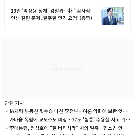
13일 '박상용 징계' 감찰위…朴 "검사직·
인생 걸린 문제, 일주일 연기 요청"(종합)
관련 기사
檢개혁·부동산 뒷수습 나선 李정부…여론 악화에 보완 잇따
라
가마솥 폭염에 교도소도 비상…37도 '찜통' 수용실 사고 위험
커진다
李대통령, 정성호에 "잘 버티시라" 사의 일축…형소법 안착