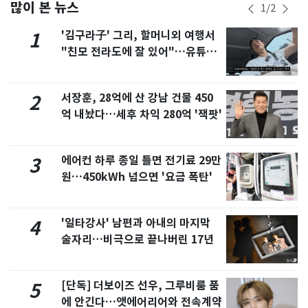
많이 본 뉴스
1
/
2
'김구라子' 그리, 할머니외 여행서
1
"친모 전라도에 잘 있어"…유튜브
서 언급
서장훈, 28억에 산 강남 건물 450
2
억 내놨다…세후 차익 280억 '잭팟'
에어컨 하루 종일 틀면 전기료 29만
3
원…450kWh 넘으면 '요금 폭탄'
'일타강사' 남편과 아내의 마지막
4
술자리…비극으로 끝나버린 17년
[단독] 더보이즈 선우, 그루비룸 품
5
에 안긴다…앳에어리어와 전속계약