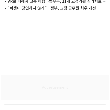
역할 당부
VR로 피해자 고통 체험…법무부, 11개 교정기관 심리치료 도
입
"희생이 당연하지 않게"…정부, 교정 공무원 처우 개선