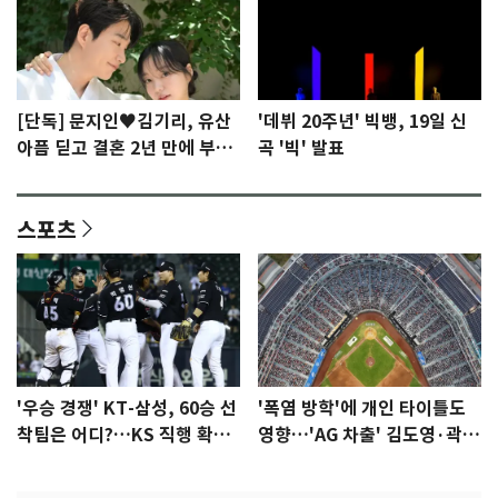
[단독] 문지인♥김기리, 유산
'데뷔 20주년' 빅뱅, 19일 신
아픔 딛고 결혼 2년 만에 부모
곡 '빅' 발표
됐다…7일 득남
스포츠
'우승 경쟁' KT-삼성, 60승 선
'폭염 방학'에 개인 타이틀도
착팀은 어디?…KS 직행 확률
영향…'AG 차출' 김도영·곽빈
77.8%
울상