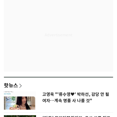
핫뉴스
고영욱 "'류수영♥' 박하선, 감당 안 될
여자…계속 명품 사 나를 것"