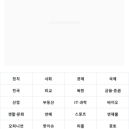
정치
사회
경제
국제
전국
외교
북한
금융·증권
산업
부동산
IT·과학
바이오
생활·문화
연예
스포츠
연재물
오피니언
핫이슈
피플
포토