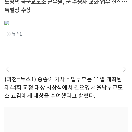
도영택 국군교도소 군무원, 군 수용자 교화 업무 헌신…
특별상 수상
ⓒ 뉴스1
(과천=뉴스1) 송송이 기자 = 법무부는 11일 개최된
제44회 교정 대상 시상식에서 권오영 서울남부교도
소 교감에게 대상을 수여했다고 밝혔다.