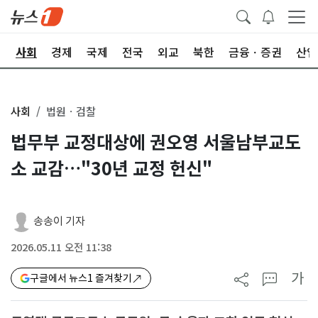
치
사회
경제
국제
전국
외교
북한
금융ㆍ증권
산업
사회
법원ㆍ검찰
법무부 교정대상에 권오영 서울남부교도
소 교감…"30년 교정 헌신"
송송이 기자
2026.05.11 오전 11:38
가
구글에서 뉴스1 즐겨찾기