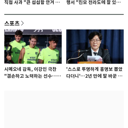
직접 사과 "큰 섭섭함 안겨 미
행서 "친모 전라도에 잘 있
안"
어"…유튜브서 언급
스포츠
시메오네 감독, 이강인 극찬
'스스로 투명하게 홍명보 뽑았
"겸손하고 노력하는 선수…좋
다더니'…2년 만에 말 바꾼 이
은 첫인상"
임생