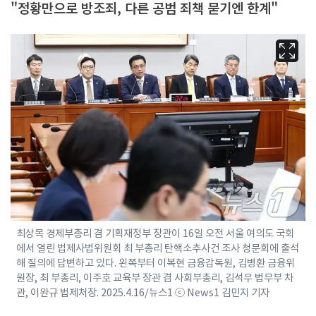
"정황만으로 방조죄, 다른 공범 죄책 묻기엔 한계"
최상목 경제부총리 겸 기획재정부 장관이 16일 오전 서울 여의도 국회
에서 열린 법제사법위원회 최 부총리 탄핵소추사건 조사 청문회에 출석
해 질의에 답변하고 있다. 왼쪽부터 이복현 금융감독원, 김병환 금융위
원장, 최 부총리, 이주호 교육부 장관 겸 사회부총리, 김석우 법무부 차
관, 이완규 법제처장. 2025.4.16/뉴스1 ⓒ News1 김민지 기자