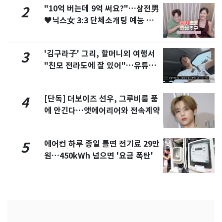
"10억 버는데 9억 써요?"…삼전男
2
♥닉스女 3:3 단체소개팅 예능 화
제
'김구라子' 그리, 할머니외 여행서
3
"친모 전라도에 잘 있어"…유튜브
서 언급
[단독] 더보이즈 선우, 그루비룸 품
4
에 안긴다…앳에어리어와 전속계약
에어컨 하루 종일 틀면 전기료 29만
5
원…450kWh 넘으면 '요금 폭탄'