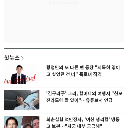
핫뉴스
황정민의 또 다른 팬 등장 "지독히 엮이
고 싶었던 건 너" 폭로녀 직격
'김구라子' 그리, 할머니외 여행서 "친모
전라도에 잘 있어"…유튜브서 언급
회춘실험 억만장자, '여친 생리혈' 냉동
고 보관…"자궁 내부 궁금해"