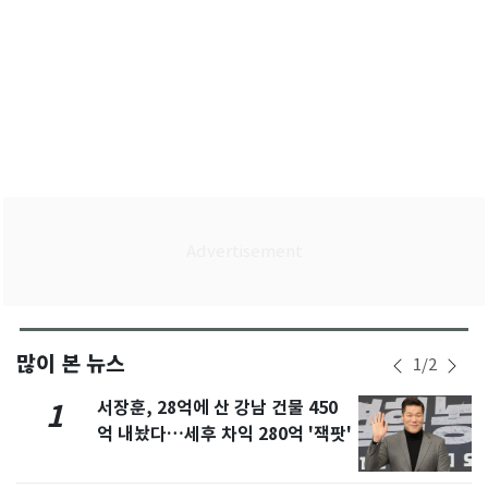
많이 본 뉴스
1
/
2
서장훈, 28억에 산 강남 건물 450
1
억 내놨다…세후 차익 280억 '잭팟'