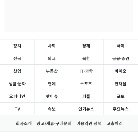
정치
사회
경제
국제
전국
외교
북한
금융·증권
산업
부동산
IT·과학
바이오
생활·문화
연예
스포츠
연재물
오피니언
핫이슈
피플
포토
TV
속보
인기뉴스
주요뉴스
회사소개
광고/제휴·구매문의
이용약관·정책
고충처리