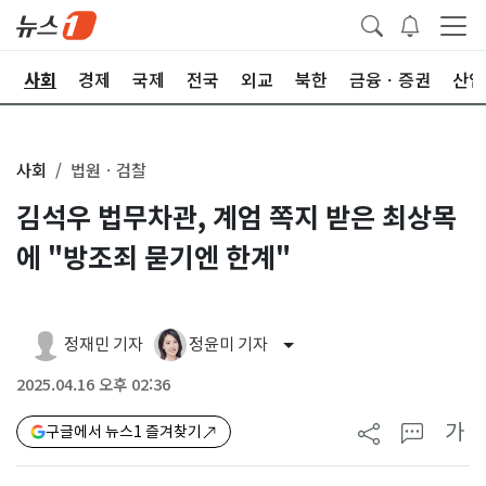
치
사회
경제
국제
전국
외교
북한
금융ㆍ증권
산업
사회
법원ㆍ검찰
김석우 법무차관, 계엄 쪽지 받은 최상목
에 "방조죄 묻기엔 한계"
정재민 기자
정윤미 기자
2025.04.16 오후 02:36
가
구글에서 뉴스1 즐겨찾기