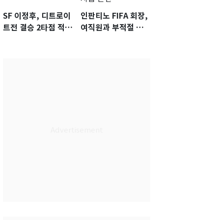
SF 이정후, 디트로이
인판티노 FIFA 회장,
트전 결승 2타점 적시
여직원과 부적절 관
타…5-2 승리 견인
계에 거액 퇴직금 지
급 논란