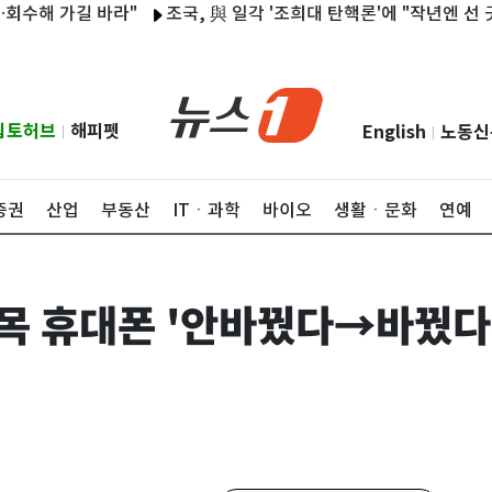
바라"
조국, 與 일각 '조희대 탄핵론'에 "작년엔 선 긋더니…할말
립토허브
해피펫
English
노동신
|
|
증권
산업
부동산
ITㆍ과학
바이오
생활ㆍ문화
연예
최상목 휴대폰 '안바꿨다→바꿨다