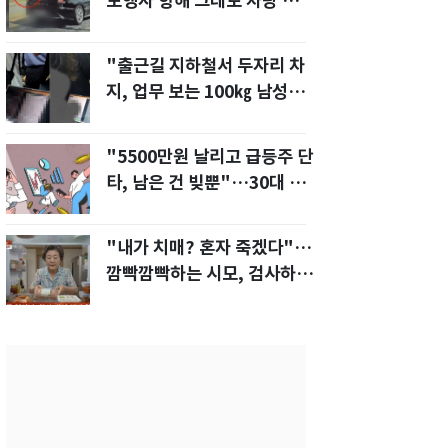
보행자 향해 그대로 차량 돌진
한 운전자[영상]
"출근길 지하철서 두자리 차
지, 업무 보는 100㎏ 남성…
부딪히면 신경질"
"5500만원 날리고 급등주 단
타, 남은 건 빚뿐"…30대 여
성 파혼 위기
"내가 치매? 혼자 죽겠다"…
깜빡깜빡하는 시모, 검사하라
하자 '발끈'