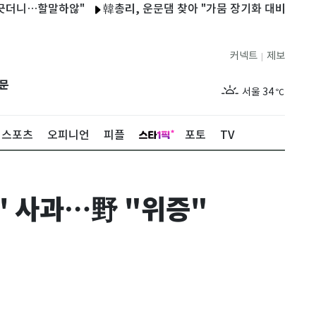
하않"
韓총리, 운문댐 찾아 "가뭄 장기화 대비 비상급수 체계 즉시 
커넥트
제보
|
제주
30
℃
문
서울
34
℃
부산
33
℃
스포츠
오피니언
피플
포토
TV
대구
32
℃
인천
36
℃
' 사과…野 "위증"
광주
34
℃
대전
36
℃
울산
32
℃
강릉
21
℃
제주
30
℃