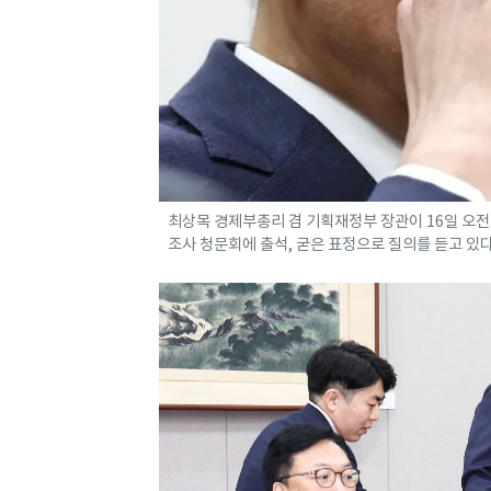
최상목 경제부총리 겸 기획재정부 장관이 16일 오
조사 청문회에 출석, 굳은 표정으로 질의를 듣고 있다. 2