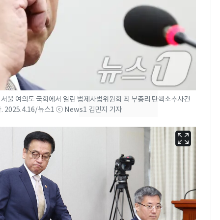
낮 최고 37도 폭염 계
7
속…전국 곳곳 비 [오늘
날씨]
[단독]중수청 가는 검찰
8
수사관 경력 합산 추
진…법무사·집행관 '혜
택' 유지
전 서울 여의도 국회에서 열린 법제사법위원회 최 부총리 탄핵소추사건
"캐리비안 베이 여자 탈
9
025.4.16/뉴스1 ⓒ News1 김민지 기자
의실에 남자가 있어
요"…경찰 수사
전남광주 화정역 인근서
10
교통사고로 40대 심정
지…6명 부상