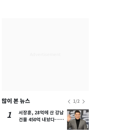
서울
34
℃
부산
33
℃
대구
32
℃
인천
36
℃
광주
34
℃
대전
36
℃
울산
32
℃
강릉
21
℃
제주
30
℃
많이 본 뉴스
1
/
2
서장훈, 28억에 산 강남
13호 태풍 '
1
6
건물 450억 내놨다…세
키나와·가고
후 차익 280억 '잭팟'
근…26만명