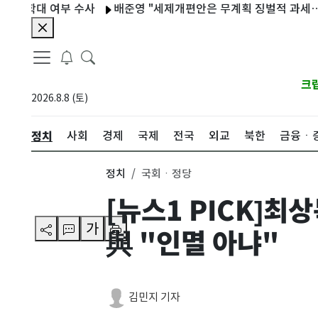
부 수사
배준영 "세제개편안은 무계획 징벌적 과세…회수해 가길 
크
2026.8.8 (토)
정치
사회
경제
국제
전국
외교
북한
금융ㆍ
정치
국회ㆍ정당
[뉴스1 PICK]
가
與 "인멸 아냐"
김민지 기자