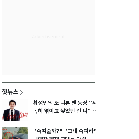
핫뉴스
황정민의 또 다른 팬 등장 "지
독히 엮이고 싶었던 건 너" 폭
로녀 직격
"죽여줄까?" "그래 죽여라"