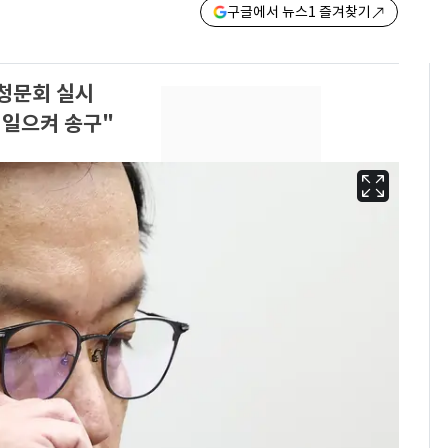
구글에서 뉴스1 즐겨찾기
 청문회 실시
 일으켜 송구"
13호 태풍 '돌핀' 日오
6
키나와·가고시마현 접
근…26만명 대피령