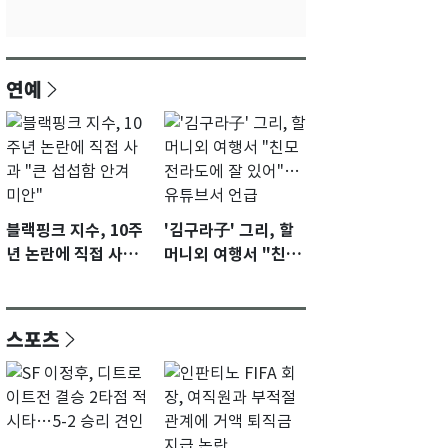
연예
블랙핑크 지수, 10주
'김구라子' 그리, 할
년 논란에 직접 사과
머니외 여행서 "친모
"큰 섭섭함 안겨 미
전라도에 잘 있어"…
안"
유튜브서 언급
스포츠