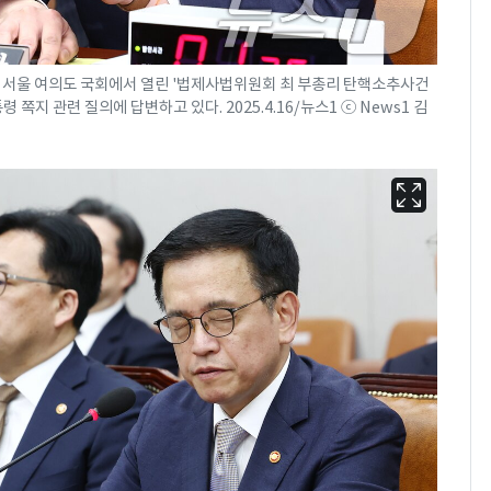
전 서울 여의도 국회에서 열린 '법제사법위원회 최 부총리 탄핵소추사건
쪽지 관련 질의에 답변하고 있다. 2025.4.16/뉴스1 ⓒ News1 김