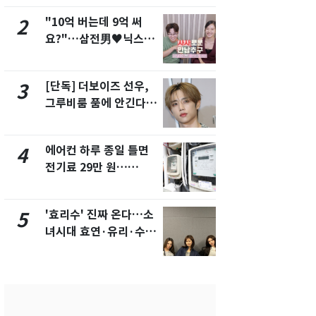
"10억 버는데 9억 써
낮 최고 37
2
7
요?"…삼전男♥닉스女
속…전국 곳곳
3:3 단체소개팅 예능 화
날씨]
제
[단독] 더보이즈 선우,
[단독]중수
3
8
그루비룸 품에 안긴다…
수사관 경력
앳에어리어와 전속계약
진…법무사·
택' 유지
에어컨 하루 종일 틀면
"캐리비안 
4
9
전기료 29만 원…
의실에 남자
450kWh 넘으면 '요금
요"…경찰 
폭탄'
'효리수' 진짜 온다…소
전남광주 화
5
10
녀시대 효연·유리·수영
교통사고로 
유닛 출격 [N이슈]
지…6명 부