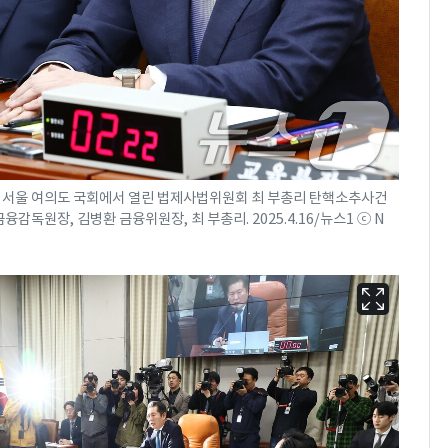
전 서울 여의도 국회에서 열린 법제사법위원회 최 부총리 탄핵소추사건
감독원장, 김병환 금융위원장, 최 부총리. 2025.4.16/뉴스1 ⓒ N