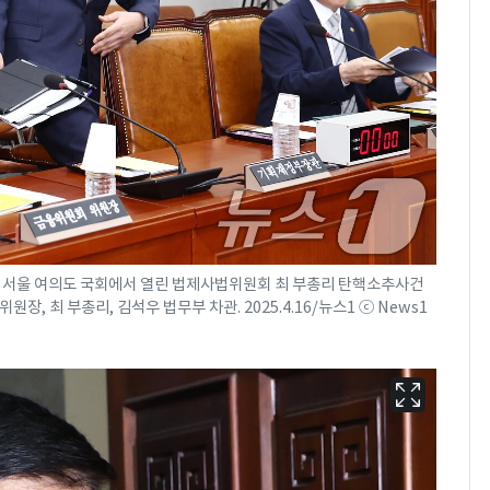
전 서울 여의도 국회에서 열린 법제사법위원회 최 부총리 탄핵소추사건
, 최 부총리, 김석우 법무부 차관. 2025.4.16/뉴스1 ⓒ News1